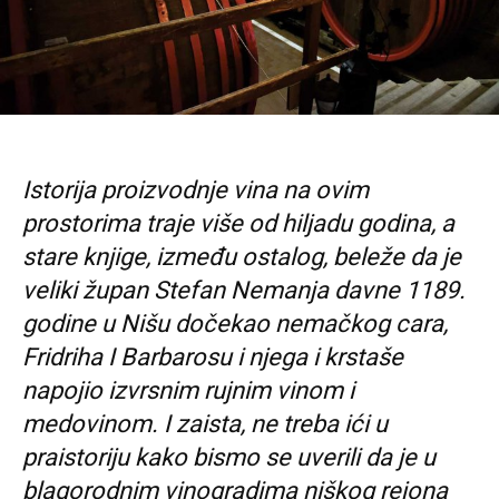
Istorija proizvodnje vina na ovim
prostorima traje više od hiljadu godina, a
stare knjige, između ostalog, beleže da je
veliki župan Stefan Nemanja davne 1189.
godine u Nišu dočekao nemačkog cara,
Fridriha I Barbarosu i njega i krstaše
napojio izvrsnim rujnim vinom i
medovinom. I zaista, ne treba ići u
praistoriju kako bismo se uverili da je u
blagorodnim vinogradima niškog rejona