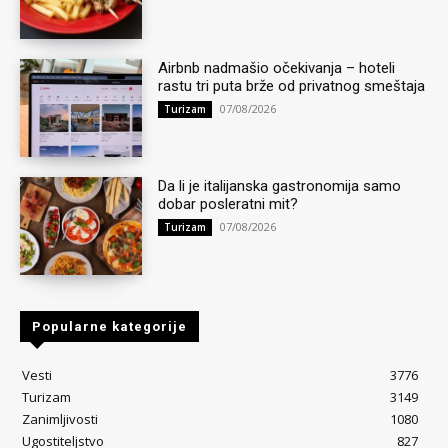
Airbnb nadmašio očekivanja – hoteli
rastu tri puta brže od privatnog smeštaja
07/08/2026
Turizam
Da li je italijanska gastronomija samo
dobar posleratni mit?
07/08/2026
Turizam
Popularne kategorije
Vesti
3776
Turizam
3149
Zanimljivosti
1080
Ugostiteljstvo
827