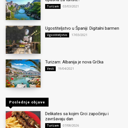
03/03/2021
Turizam
Ugostiteljstvo u Španiji: Digitalni barmen
17/03/2021
Ugostiteljstvo
Turizam: Albanija je nova Grčka
19/04/2021
Vesti
Poslednje objave
Delikates sa kojim Grci započinju i
završavaju dan
07/08/2026
Turizam