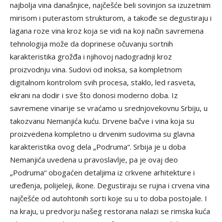
najbolja vina današnjice, najčešće beli sovinjon sa izuzetnim
mirisom i puterastom strukturom, a takođe se degustiraju i
lagana roze vina kroz koja se vidi na koji način savremena
tehnologija može da doprinese očuvanju sortnih
karakteristika grožđa i njihovoj nadogradnji kroz
proizvodnju vina. Sudovi od inoksa, sa kompletnom
digitalnom kontrolom svih procesa, staklo, led rasveta,
ekrani na dodir i sve što donosi moderno doba. Iz
savremene vinarije se vraćamo u srednjovekovnu Srbiju, u
takozvanu Nemanjića kuću. Drvene bačve i vina koja su
proizvedena kompletno u drvenim sudovima su glavna
karakteristika ovog dela „Podruma“. Srbija je u doba
Nemanjića uvedena u pravoslavlje, pa je ovaj deo
„Podruma“ obogaćen detaljima iz crkvene arhitekture i
uređenja, polijeleji, ikone. Degustiraju se rujna i crvena vina
najčešće od autohtonih sorti koje su u to doba postojale. I
na kraju, u predvorju našeg restorana nalazi se rimska kuća