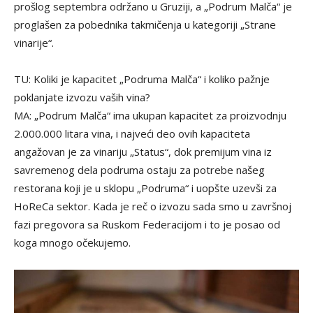
prošlog septembra održano u Gruziji, a „Podrum Malča“ je
proglašen za pobednika takmičenja u kategoriji „Strane
vinarije“.
TU: Koliki je kapacitet „Podruma Malča“ i koliko pažnje
poklanjate izvozu vaših vina?
MA: „Podrum Malča“ ima ukupan kapacitet za proizvodnju
2.000.000 litara vina, i najveći deo ovih kapaciteta
angažovan je za vinariju „Status“, dok premijum vina iz
savremenog dela podruma ostaju za potrebe našeg
restorana koji je u sklopu „Podruma“ i uopšte uzevši za
HoReCa sektor. Kada je reč o izvozu sada smo u završnoj
fazi pregovora sa Ruskom Federacijom i to je posao od
koga mnogo očekujemo.