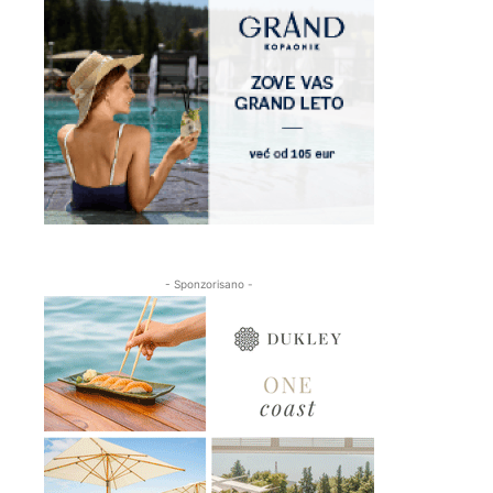
- Sponzorisano -