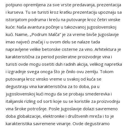
potpuno opremljena za sve vrste predavanja, prezentacija
i kurseva. Tu se turisti kroz kratku prezentaciju upoznaju sa
istorijatom podruma i kreću na putovanje kroz četiri vinske
kuće: Naša avantura počinje u takozvanoj jugoslovenskoj
kući. Naime, „Podrum Malča“ je za vreme bivše Jugoslavije
imao najveći značaj i u ovom delu se nalaze tada
napravljene velike betonske cisterne za vino. Arhitektura je
karakteristična za period posleratne proizvodnje vina i
turisti ovde mogu osetiti duh radnih akcija, velikog napretka
i izgradnje svega onoga što je činilo ovu zemlju. Tokom
putovanja kroz vinsko vreme u svakoj od kuća se
degustiraju vina karakteristična za to doba, pa u
jugoslovenskoj kući mogu da se probaju smederevka i
italijanski rizling od sorti koje su se koristile za proizvodnju
vina široke potrošnje. Posle Jugoslavije dolazi savremeno
doba globalizacije, elektronike i društvenih mreža i to je
karakteristika savremene vinarije. Ovde degustiramo