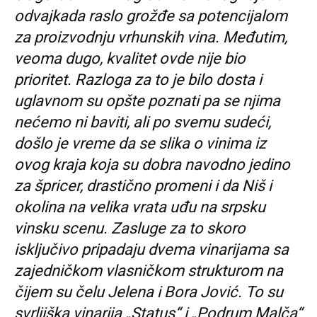
odvajkada raslo grožđe sa potencijalom
za proizvodnju vrhunskih vina. Međutim,
veoma dugo, kvalitet ovde nije bio
prioritet. Razloga za to je bilo dosta i
uglavnom su opšte poznati pa se njima
nećemo ni baviti, ali po svemu sudeći,
došlo je vreme da se slika o vinima iz
ovog kraja koja su dobra navodno jedino
za špricer, drastično promeni i da Niš i
okolina na velika vrata uđu na srpsku
vinsku scenu. Zasluge za to skoro
isključivo pripadaju dvema vinarijama sa
zajedničkom vlasničkom strukturom na
čijem su čelu Jelena i Bora Jović. To su
svrljiška vinarija „Status“ i „Podrum Malča“