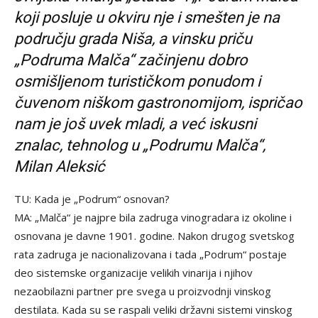
koji posluje u okviru nje i smešten je na
području grada Niša, a vinsku priču
„Podruma Malča“ začinjenu dobro
osmišljenom turističkom ponudom i
čuvenom niškom gastronomijom, ispričao
nam je još uvek mladi, a već iskusni
znalac, tehnolog u „Podrumu Malča“,
Milan Aleksić
TU: Kada je „Podrum“ osnovan?
MA: „Malča“ je najpre bila zadruga vinogradara iz okoline i
osnovana je davne 1901. godine. Nakon drugog svetskog
rata zadruga je nacionalizovana i tada „Podrum“ postaje
deo sistemske organizacije velikih vinarija i njihov
nezaobilazni partner pre svega u proizvodnji vinskog
destilata. Kada su se raspali veliki državni sistemi vinskog