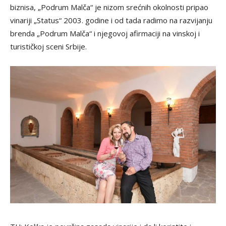
biznisa, „Podrum Malča“ je nizom srećnih okolnosti pripao
vinariji „Status“ 2003. godine i od tada radimo na razvijanju
brenda „Podrum Malča“ i njegovoj afirmaciji na vinskoj i
turističkoj sceni Srbije.