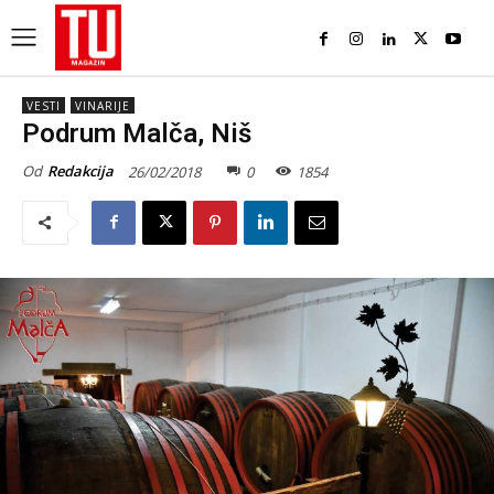
VESTI
VINARIJE
Podrum Malča, Niš
Od
Redakcija
26/02/2018
0
1854