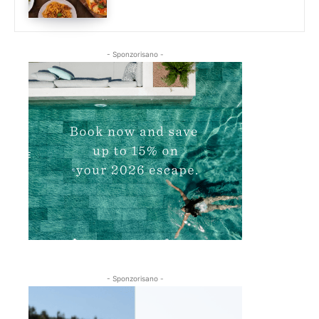
- Sponzorisano -
- Sponzorisano -