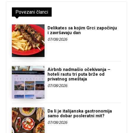
Povezani članci
Delikates sa kojim Grci započinju
i završavaju dan
07/08/2026
Airbnb nadmašio očekivanja –
hoteli rastu tri puta brže od
privatnog smeštaja
07/08/2026
Da li je italijanska gastronomija
samo dobar posleratni mit?
07/08/2026