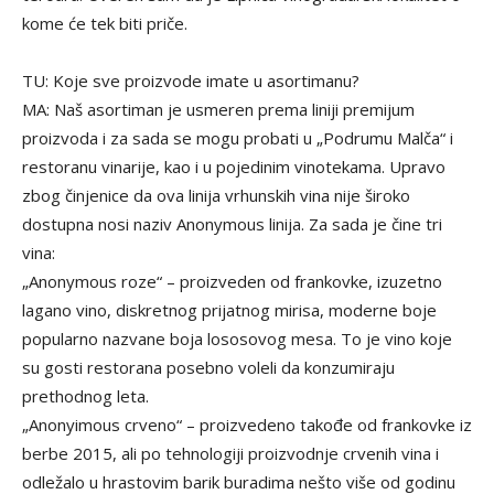
kome će tek biti priče.
TU: Koje sve proizvode imate u asortimanu?
MA: Naš asortiman je usmeren prema liniji premijum
proizvoda i za sada se mogu probati u „Podrumu Malča“ i
restoranu vinarije, kao i u pojedinim vinotekama. Upravo
zbog činjenice da ova linija vrhunskih vina nije široko
dostupna nosi naziv Anonymous linija. Za sada je čine tri
vina:
„Anonymous roze“ – proizveden od frankovke, izuzetno
lagano vino, diskretnog prijatnog mirisa, moderne boje
popularno nazvane boja lososovog mesa. To je vino koje
su gosti restorana posebno voleli da konzumiraju
prethodnog leta.
„Anonyimous crveno“ – proizvedeno takođe od frankovke iz
berbe 2015, ali po tehnologiji proizvodnje crvenih vina i
odležalo u hrastovim barik buradima nešto više od godinu