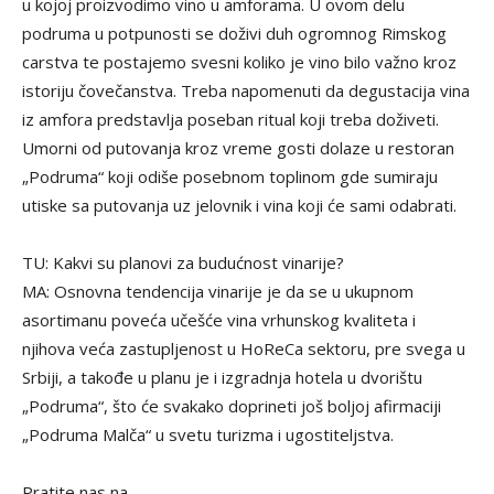
u kojoj proizvodimo vino u amforama. U ovom delu
podruma u potpunosti se doživi duh ogromnog Rimskog
carstva te postajemo svesni koliko je vino bilo važno kroz
istoriju čovečanstva. Treba napomenuti da degustacija vina
iz amfora predstavlja poseban ritual koji treba doživeti.
Umorni od putovanja kroz vreme gosti dolaze u restoran
„Podruma“ koji odiše posebnom toplinom gde sumiraju
utiske sa putovanja uz jelovnik i vina koji će sami odabrati.
TU: Kakvi su planovi za budućnost vinarije?
MA: Osnovna tendencija vinarije je da se u ukupnom
asortimanu poveća učešće vina vrhunskog kvaliteta i
njihova veća zastupljenost u HoReCa sektoru, pre svega u
Srbiji, a takođe u planu je i izgradnja hotela u dvorištu
„Podruma“, što će svakako doprineti još boljoj afirmaciji
„Podruma Malča“ u svetu turizma i ugostiteljstva.
Pratite nas na