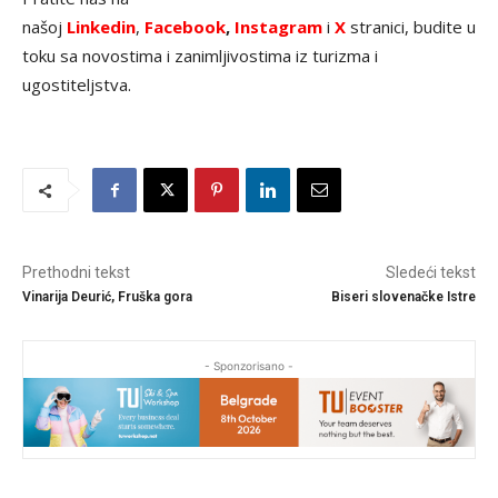
našoj
Linkedin
,
Facebook
,
Instagram
i
X
stranici, budite u
toku sa novostima i zanimljivostima iz turizma i
ugostiteljstva.
Prethodni tekst
Sledeći tekst
Vinarija Deurić, Fruška gora
Biseri slovenačke Istre
- Sponzorisano -