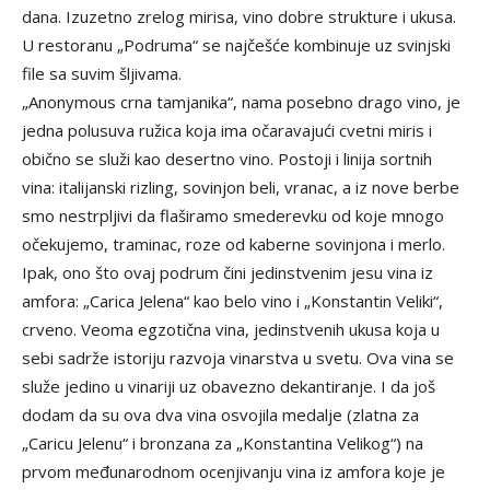
dana. Izuzetno zrelog mirisa, vino dobre strukture i ukusa.
U restoranu „Podruma“ se najčešće kombinuje uz svinjski
file sa suvim šljivama.
„Anonymous crna tamjanika“, nama posebno drago vino, je
jedna polusuva ružica koja ima očaravajući cvetni miris i
obično se služi kao desertno vino. Postoji i linija sortnih
vina: italijanski rizling, sovinjon beli, vranac, a iz nove berbe
smo nestrpljivi da flaširamo smederevku od koje mnogo
očekujemo, traminac, roze od kaberne sovinjona i merlo.
Ipak, ono što ovaj podrum čini jedinstvenim jesu vina iz
amfora: „Carica Jelena“ kao belo vino i „Konstantin Veliki“,
crveno. Veoma egzotična vina, jedinstvenih ukusa koja u
sebi sadrže istoriju razvoja vinarstva u svetu. Ova vina se
služe jedino u vinariji uz obavezno dekantiranje. I da još
dodam da su ova dva vina osvojila medalje (zlatna za
„Caricu Jelenu“ i bronzana za „Konstantina Velikog“) na
prvom međunarodnom ocenjivanju vina iz amfora koje je