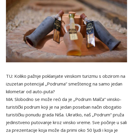
TU: Koliko pažnje poklanjate vinskom turizmu s obzirom na
izuzetan potencijal „Podruma“ smeštenog na samo jedan
kilometar od auto-puta?
MA: Slobodno se može reći da je „Podrum Malča“ vinsko-
turistički podrum koji je na jedan poseban način obogatio
turističku ponudu grada Niša. Ukratko, naš „Podrum“ pruža
jedinstveno putovanje kroz vinsko vreme. Sve počinje u sali
za prezentacije koja može da primi oko 50 ljudi i koja je