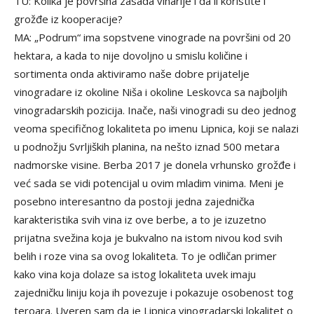
TU: Kolika je površina zasada vinarije i da li koristite i
grožđe iz kooperacije?
MA: „Podrum“ ima sopstvene vinograde na površini od 20
hektara, a kada to nije dovoljno u smislu količine i
sortimenta onda aktiviramo naše dobre prijatelje
vinogradare iz okoline Niša i okoline Leskovca sa najboljih
vinogradarskih pozicija. Inače, naši vinogradi su deo jednog
veoma specifičnog lokaliteta po imenu Lipnica, koji se nalazi
u podnožju Svrljiških planina, na nešto iznad 500 metara
nadmorske visine. Berba 2017 je donela vrhunsko grožđe i
već sada se vidi potencijal u ovim mladim vinima. Meni je
posebno interesantno da postoji jedna zajednička
karakteristika svih vina iz ove berbe, a to je izuzetno
prijatna svežina koja je bukvalno na istom nivou kod svih
belih i roze vina sa ovog lokaliteta. To je odličan primer
kako vina koja dolaze sa istog lokaliteta uvek imaju
zajedničku liniju koja ih povezuje i pokazuje osobenost tog
teroara. Uveren sam da je Lipnica vinogradarski lokalitet o