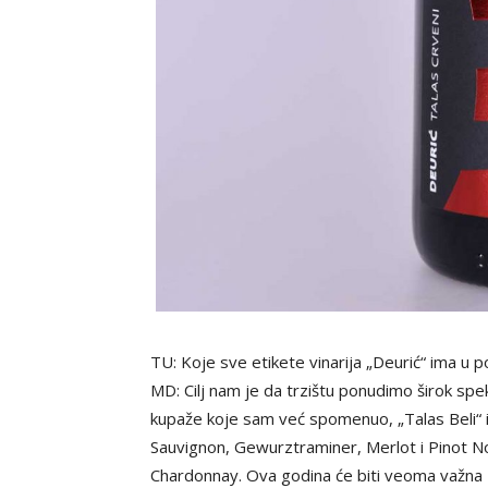
TU: Koje sve etikete vinarija „Deurić“ ima u p
MD: Cilj nam je da trzištu ponudimo širok spek
kupaže koje sam već spomenuo, „Talas Beli“ i „
Sauvignon, Gewurztraminer, Merlot i Pinot Noir
Chardonnay. Ova godina će biti veoma važna za