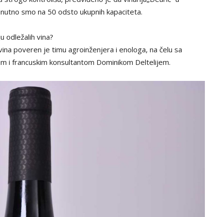
nutno smo na 50 odsto ukupnih kapaciteta.
u odležalih vina?
na poveren je timu agroinženjera i enologa, na čelu sa
m i francuskim konsultantom Dominikom Deltelijem.