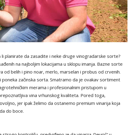
a li planirate da zasadite i neke druge vinogradarske sorte?
enih na najboljim lokacijama u sklopu imanja. Bazne sorte
a od belih i pino noar, merlo, marselan i probus od crvenih.
i poneka začinska sorta. Smatramo da je ovakav sortiment
 agrotehničkim merama i profesionalnim pristupom u
 prepoznatljiva vina vrhunskog kvaliteta. Pored toga,
voljno, jer ipak želimo da ostanemo premium vinarija koja
ada do boce.
 strogo kontrolišu, predviđeno je da vinarija„Deurić“ u