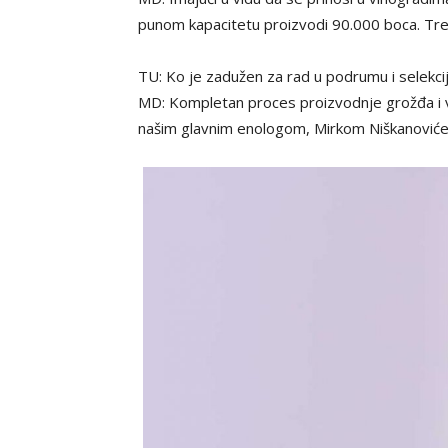
punom kapacitetu proizvodi 90.000 boca. Tre
TU: Ko je zadužen za rad u podrumu i selekcij
MD: Kompletan proces proizvodnje grožđa i vi
našim glavnim enologom, Mirkom Niškanoviće