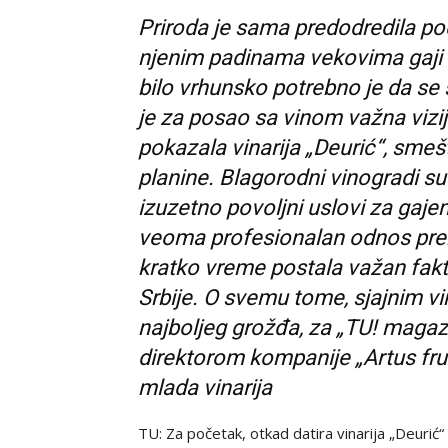
Priroda je sama predodredila po
njenim padinama vekovima gaji vi
bilo vrhunsko potrebno je da se s
je za posao sa vinom važna vizij
pokazala vinarija „Deurić“, sm
planine. Blagorodni vinogradi su
izuzetno povoljni uslovi za gajen
veoma profesionalan odnos prema
kratko vreme postala važan fakto
Srbije. O svemu tome, sjajnim vi
najboljeg grožđa, za „TU! magaz
direktorom kompanije „Artus fru
mlada vinarija
TU: Za početak, otkad datira vinarija „Deurić“