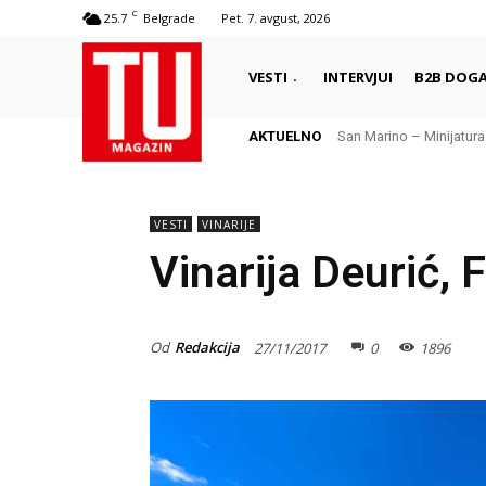
C
25.7
Belgrade
Pet. 7. avgust, 2026
VESTI
INTERVJUI
B2B DOGA
AKTUELNO
San Marino – Minijatura sa 
Odmor na ostrvu sunca 
VESTI
VINARIJE
Vinarija Deurić, 
Od
Redakcija
27/11/2017
0
1896