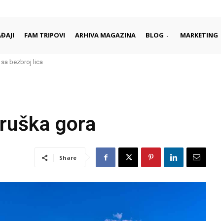
ĐAJI
FAM TRIPOVI
ARHIVA MAGAZINA
BLOG
MARKETING
bezbroj lica
– Šarm Rodosa i elegancija Domes rizorta
Fruška gora
Share