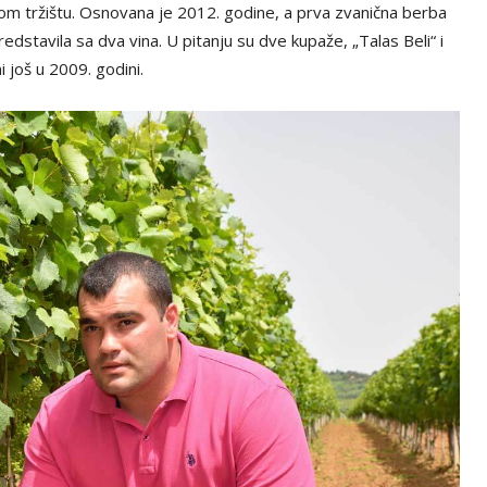
skom tržištu. Osnovana je 2012. godine, a prva zvanična berba
predstavila sa dva vina. U pitanju su dve kupaže, „Talas Beli“ i
i još u 2009. godini.