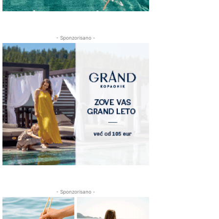
- Sponzorisano -
- Sponzorisano -