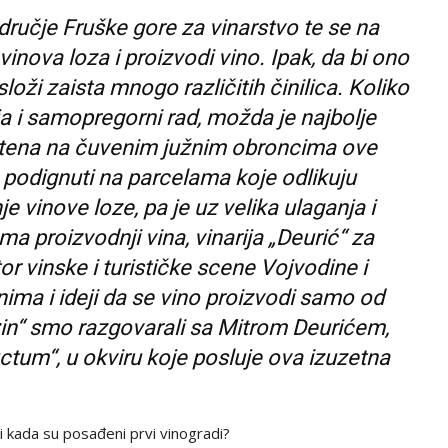
dručje Fruške gore za vinarstvo te se na
nova loza i proizvodi vino. Ipak, da bi ono
loži zaista mnogo različitih činilica. Koliko
a i samopregorni rad, možda je najbolje
eštena na čuvenim južnim obroncima ove
 podignuti na parcelama koje odlikuju
je vinove loze, pa je uz velika ulaganja i
 proizvodnji vina, vinarija „Deurić“ za
r vinske i turističke scene Vojvodine i
nima i ideji da se vino proizvodi samo od
in“ smo razgovarali sa Mitrom Deurićem,
ctum“, u okviru koje posluje ova izuzetna
 i kada su posađeni prvi vinogradi?