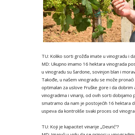
TU: Koliko sorti grožđa imate u vinogradu i d
MD: Ukupno imamo 16 hektara vinograda posađ
u vinogradu su šardone, sovinjon blan i morav
Takođe, u našem vinogradu se može pronaći 
optimalan za uslove Fruške gore i da dobrim
vinogradima i vinariji, od ovih sorti dobijamo
smatramo da nam je postojećih 16 hektara do
uspeva da kontroliše svaki proces od vinogr
TU: Koji je kapacitet vinarije „Deurić“?
MD: Imajući u vidu da se prinosi u vinogradima