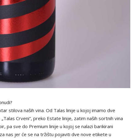
onudi?
tar stilova naših vina. Od Talas linije u kojoj imamo dve
Talas Crveni“, preko Estate linije, zatim naših sortnih vina
, pa sve do Premium linije u kojoj se nalazi barikirani
 nas jer će se na tržištu pojaviti dve nove etikete u