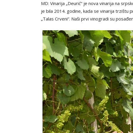
MD: Vinarija „Deurić“ je nova vinarija na srp
je bila 2014. godine, kada se vinarija trzištu 
„Talas Crveni“. Naši prvi vinogradi su posađen