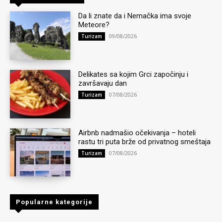
Da li znate da i Nemačka ima svoje
Meteore?
09/08/2026
Turizam
Delikates sa kojim Grci započinju i
završavaju dan
07/08/2026
Turizam
Airbnb nadmašio očekivanja – hoteli
rastu tri puta brže od privatnog smeštaja
07/08/2026
Turizam
Popularne kategorije