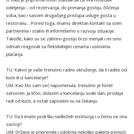
odeljenja – od rezervacija, do primanja gostiju, čišćenja
soba, kao i sasvim drugačijeg pristupa usluge gosta u
restoranu… Pored toga, imamo direktan kontakt sa svim
partnerima i stalno ih informišemo o razvoju situacije.
Takođe, kako su se zahtevi gostiju brzo menjali i mi smo
odmah reagovali sa fleksibilnijim cenama i uslovima
plaćanja.
TU: Kakvo je vaše trenutno radno okruženje, da li radite od
kuće ili iz kancelarije?
UM: Kao što sam već napomenula, trenutno je hotel
zatvoren. Ja lično, dolazim u kancelariju svaki dan, prodaja
radi od kuće, a ostali zaposleni su na čekanju.
TU: Da li imate podršku nadležnih institucija i u čemu se ona
sastoji?
UM: Država je pripremila i odobrila nekoliko paketa pomoći.