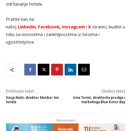
održavanje hotela.
Pratite nas na
našoj
Linkedin
,
Facebook
,
Instagram
i
X
stranici, budite u
toku sa novostima i zanimljivostima iz turizma i
ugostiteljstva.
Prethodni tekst
Sledeći tekst
Vasja Ilešič, direktor Maribor Inn
Irina Tomić, direktorka prodaje i
hotela
marketinga Blue Kotor Bay
- Sponzorisano -