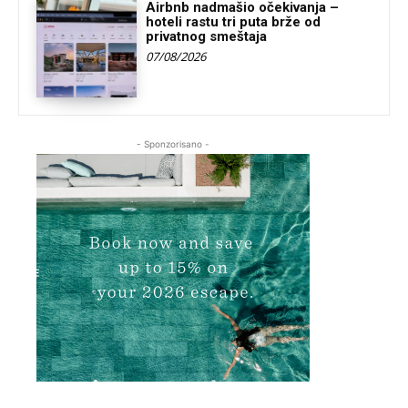
Airbnb nadmašio očekivanja –
hoteli rastu tri puta brže od
privatnog smeštaja
07/08/2026
- Sponzorisano -