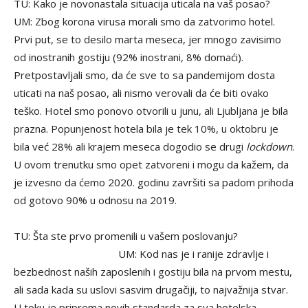
TU: Kako je novonastala situacija uticala na vaš posao?
UM: Zbog korona virusa morali smo da zatvorimo hotel.
Prvi put, se to desilo marta meseca, jer mnogo zavisimo
od inostranih gostiju (92% inostrani, 8% domaći).
Pretpostavljali smo, da će sve to sa pandemijom dosta
uticati na naš posao, ali nismo verovali da će biti ovako
teško. Hotel smo ponovo otvorili u junu, ali Ljubljana je bila
prazna. Popunjenost hotela bila je tek 10%, u oktobru je
bila već 28% ali krajem meseca dogodio se drugi
lockdown
.
U ovom trenutku smo opet zatvoreni i mogu da kažem, da
je izvesno da ćemo 2020. godinu završiti sa padom prihoda
od gotovo 90% u odnosu na 2019.
TU: Šta ste prvo promenili u vašem poslovanju?
UM: Kod nas je i ranije zdravlje i
bezbednost naših zaposlenih i gostiju bila na prvom mestu,
ali sada kada su uslovi sasvim drugačiji, to najvažnija stvar.
U toku je priprema novih standarda za sva hotelska