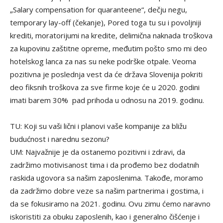
„Salary compensation for quaranteene“, dečju negu,
temporary lay-off (čekanje), Pored toga tu su i povoljniji
krediti, moratorijumi na kredite, delimična naknada troškova
za kupovinu zaštitne opreme, međutim pošto smo mi deo
hotelskog lanca za nas su neke podrške otpale. Veoma
pozitivna je poslednja vest da će država Slovenija pokriti
deo fiksnih troškova za sve firme koje će u 2020. godini
imati barem 30% pad prihoda u odnosu na 2019. godinu.
TU: Koji su vaši lični i planovi vaše kompanije za bližu
budućnost i narednu sezonu?
UM: Najvažnije je da ostanemo pozitivni i zdravi, da
zadržimo motivisanost tima i da prođemo bez dodatnih
raskida ugovora sa našim zaposlenima. Takođe, moramo
da zadržimo dobre veze sa našim partnerima i gostima, i
da se fokusiramo na 2021. godinu. Ovu zimu ćemo naravno
iskoristiti za obuku zaposlenih, kao i generalno čišćenje i