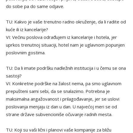
do sobe pa do same odjave.
TU: Kakvo je vaše trenutno radno okruženje, da li radite od
kuće ili iz kancelarije?
VI: Većinu poslova odrađujem iz kancelarije i hotela, jer
uprkos trenutnoj situaciji, hotel nam je uglavnom popunjen
poslovnim gostima.
TU: Da li imate podršku nadležnih institucija i u čemu se ona
sastoji?
VI: Konkretne podrške na žalost nema, pa smo uglavnom
prepušteni sami sebi, da se snalazimo. Potrebna je
maksimalna angažovanost i prilagođavanje, jer se uslovi
poslovanja menjaju iz dan u dan. U najvećoj meri se od
strane države subvencioniše očuvanje radnih mesta.
TU: Koji su vaši lični i planovi vaše kompanije za bližu