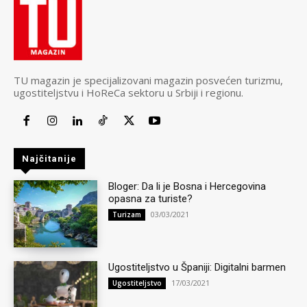
TU magazin je specijalizovani magazin posvećen turizmu,
ugostiteljstvu i HoReCa sektoru u Srbiji i regionu.
Najčitanije
Bloger: Da li je Bosna i Hercegovina
opasna za turiste?
03/03/2021
Turizam
Ugostiteljstvo u Španiji: Digitalni barmen
17/03/2021
Ugostiteljstvo