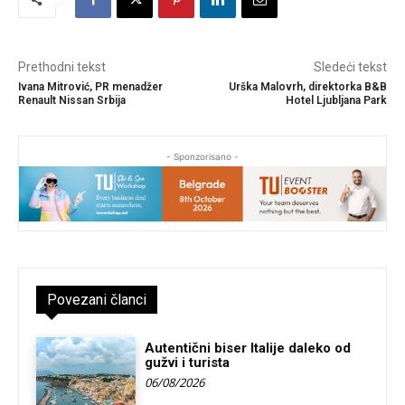
Prethodni tekst
Sledeći tekst
Ivana Mitrović, PR menadžer
Urška Malovrh, direktorka B&B
Renault Nissan Srbija
Hotel Ljubljana Park
- Sponzorisano -
Povezani članci
Autentični biser Italije daleko od
gužvi i turista
06/08/2026