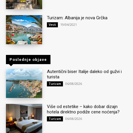
Turizam: Albanija je nova Grčka
19/04/2021
Vesti
Poslednje objave
Autentični biser Italije daleko od gužvi i
turista
06/08/2026
Turizam
Više od estetike – kako dobar dizajn
hotela direktno podiže cene noćenja?
06/08/2026
Turizam