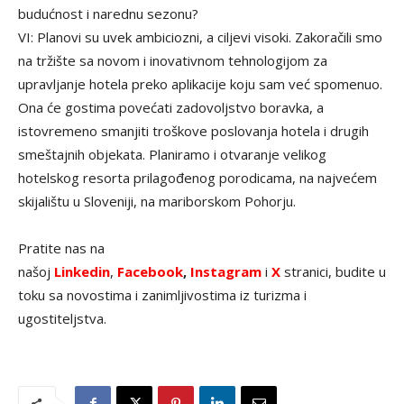
budućnost i narednu sezonu?
VI: Planovi su uvek ambiciozni, a ciljevi visoki. Zakoračili smo
na tržište sa novom i inovativnom tehnologijom za
upravljanje hotela preko aplikacije koju sam već spomenuo.
Ona će gostima povećati zadovoljstvo boravka, a
istovremeno smanjiti troškove poslovanja hotela i drugih
smeštajnih objekata. Planiramo i otvaranje velikog
hotelskog resorta prilagođenog porodicama, na najvećem
skijalištu u Sloveniji, na mariborskom Pohorju.
Pratite nas na
našoj
Linkedin
,
Facebook
,
Instagram
i
X
stranici, budite u
toku sa novostima i zanimljivostima iz turizma i
ugostiteljstva.