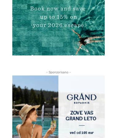
- Sponzorisano -