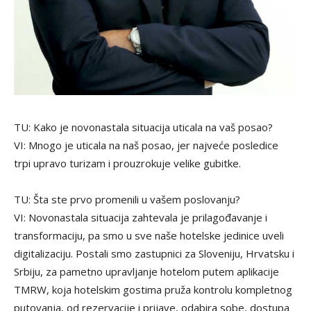
TU: Kako je novonastala situacija uticala na vaš posao?
VI: Mnogo je uticala na naš posao, jer najveće posledice
trpi upravo turizam i prouzrokuje velike gubitke.
TU: Šta ste prvo promenili u vašem poslovanju?
VI: Novonastala situacija zahtevala je prilagođavanje i
transformaciju, pa smo u sve naše hotelske jedinice uveli
digitalizaciju. Postali smo zastupnici za Sloveniju, Hrvatsku i
Srbiju, za pametno upravljanje hotelom putem aplikacije
TMRW, koja hotelskim gostima pruža kontrolu kompletnog
putovanja, od rezervacije i prijave, odabira sobe, dostupa