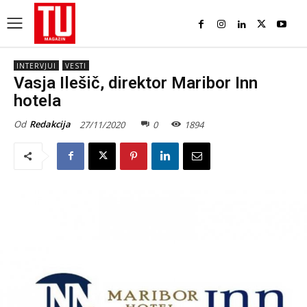
INTERVJUI
VESTI
Vasja Ilešič, direktor Maribor Inn
hotela
Od
Redakcija
27/11/2020
0
1894