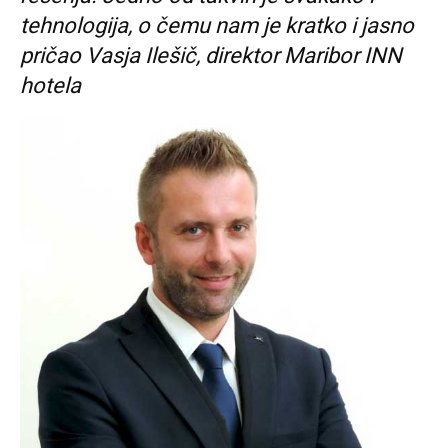
tehnologija, o čemu nam je kratko i jasno
pričao Vasja Ilešič, direktor Maribor INN
hotela