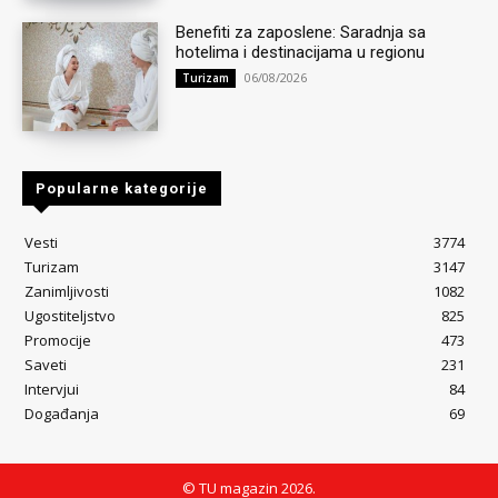
Benefiti za zaposlene: Saradnja sa
hotelima i destinacijama u regionu
06/08/2026
Turizam
Popularne kategorije
Vesti
3774
Turizam
3147
Zanimljivosti
1082
Ugostiteljstvo
825
Promocije
473
Saveti
231
Intervjui
84
Događanja
69
© TU magazin 2026.