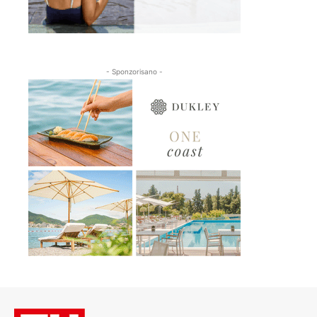
- Sponzorisano -