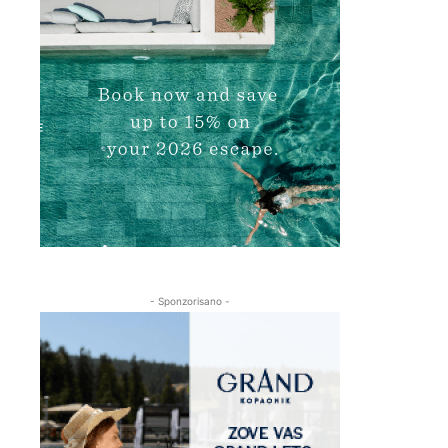
- Sponzorisano -