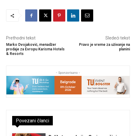
Prethodni tekst
Sledeći tekst
Marko Dvojaković, menadžer
Pravo je vreme za uživanje na
prodaje za Evropu Karisma Hotels
planini
& Resorts
- Sponzorisano -
Povezani članci