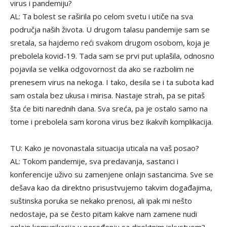
virus i pandemiju?
AL: Ta bolest se raširila po celom svetu i utiče na sva
područja naših života. U drugom talasu pandemije sam se
sretala, sa hajdemo reći svakom drugom osobom, koja je
prebolela kovid-19. Tada sam se prvi put uplašila, odnosno
pojavila se velika odgovornost da ako se razbolim ne
prenesem virus na nekoga. I tako, desila se i ta subota kad
sam ostala bez ukusa i mirisa. Nastaje strah, pa se pitaš
šta će biti narednih dana. Sva sreća, pa je ostalo samo na
tome i prebolela sam korona virus bez ikakvih komplikacija.
TU: Kako je novonastala situacija uticala na vaš posao?
AL: Tokom pandemije, sva predavanja, sastanci i
konferencije uživo su zamenjene onlajn sastancima. Sve se
dešava kao da direktno prisustvujemo takvim događajima,
suštinska poruka se nekako prenosi, ali ipak mi nešto
nedostaje, pa se često pitam kakve nam zamene nudi