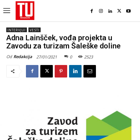
INTERVJUI
VESTI
Adna Lainšček, vođa projekta u
Zavodu za turizam Šaleške doline
Od
Redakcija
27/01/2021
0
2523