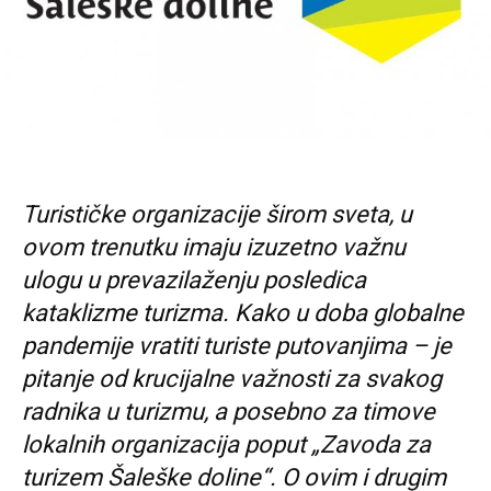
Turističke organizacije širom sveta, u
ovom trenutku imaju izuzetno važnu
ulogu u prevazilaženju posledica
kataklizme turizma. Kako u doba globalne
pandemije vratiti turiste putovanjima – je
pitanje od krucijalne važnosti za svakog
radnika u turizmu, a posebno za timove
lokalnih organizacija poput „Zavoda za
turizem Šaleške doline“. O ovim i drugim