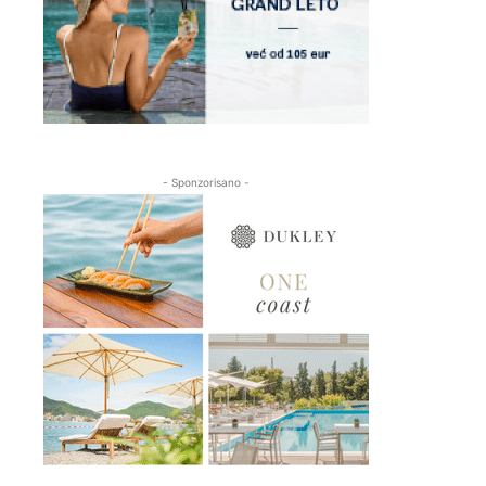
- Sponzorisano -