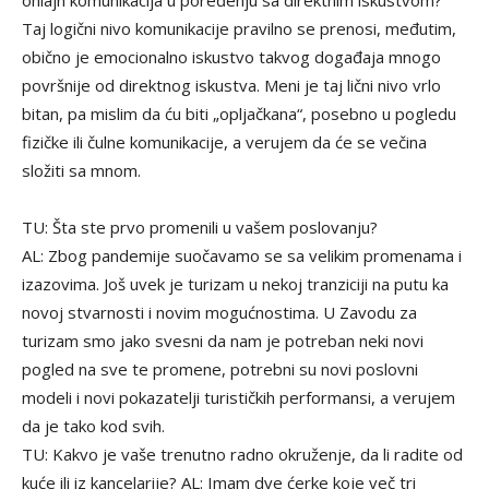
onlajn komunikacija u poređenju sa direktnim iskustvom?
Taj logični nivo komunikacije pravilno se prenosi, međutim,
obično je emocionalno iskustvo takvog događaja mnogo
površnije od direktnog iskustva. Meni je taj lični nivo vrlo
bitan, pa mislim da ću biti „opljačkana“, posebno u pogledu
fizičke ili čulne komunikacije, a verujem da će se večina
složiti sa mnom.
TU: Šta ste prvo promenili u vašem poslovanju?
AL: Zbog pandemije suočavamo se sa velikim promenama i
izazovima. Još uvek je turizam u nekoj tranziciji na putu ka
novoj stvarnosti i novim mogućnostima. U Zavodu za
turizam smo jako svesni da nam je potreban neki novi
pogled na sve te promene, potrebni su novi poslovni
modeli i novi pokazatelji turističkih performansi, a verujem
da je tako kod svih.
TU: Kakvo je vaše trenutno radno okruženje, da li radite od
kuće ili iz kancelarije? AL: Imam dve ćerke koje več tri