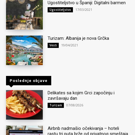
Ugostiteljstvo u Španiji: Digitalni barmen
17/03/2021
Ugostiteljstvo
Turizam: Albanija je nova Grčka
19/04/2021
Vesti
Poslednje objave
Delikates sa kojim Grci započinju i
završavaju dan
07/08/2026
Turizam
Airbnb nadmašio očekivanja – hoteli
rastu tri puta brže od privatnog smeštaja