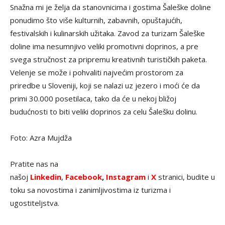
Snažna mi je želja da stanovnicima i gostima Šaleške doline
ponudimo što više kulturnih, zabavnih, opuštajućih,
festivalskih i kulinarskih užitaka. Zavod za turizam Šaleške
doline ima nesumnjivo veliki promotivni doprinos, a pre
svega stručnost za pripremu kreativnih turističkih paketa.
Velenje se može i pohvaliti najvećim prostorom za
priredbe u Sloveniji, koji se nalazi uz jezero i moći će da
primi 30.000 posetilaca, tako da će u nekoj bližoj
budućnosti to biti veliki doprinos za celu Šalešku dolinu.
Foto: Azra Mujdža
Pratite nas na
našoj
Linkedin
,
Facebook
,
Instagram
i
X
stranici, budite u
toku sa novostima i zanimljivostima iz turizma i
ugostiteljstva.