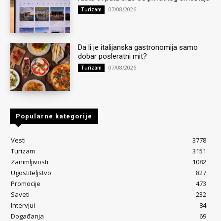
07/08/2026
Turizam
Da li je italijanska gastronomija samo
dobar posleratni mit?
07/08/2026
Turizam
Popularne kategorije
Vesti
3778
Turizam
3151
Zanimljivosti
1082
Ugostiteljstvo
827
Promocije
473
Saveti
232
Intervjui
84
Događanja
69