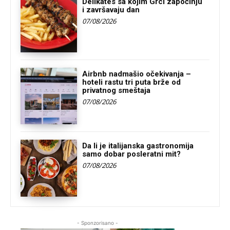
Delikates sa kojim Grci započinju
i završavaju dan
07/08/2026
Airbnb nadmašio očekivanja –
hoteli rastu tri puta brže od
privatnog smeštaja
07/08/2026
Da li je italijanska gastronomija
samo dobar posleratni mit?
07/08/2026
- Sponzorisano -