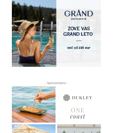
- Sponzorisano -