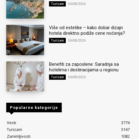
06/08/2026
Turizam
Više od estetike – kako dobar dizajn
hotela direktno podiže cene noćenja?
06/08/2026
Turizam
Benefiti za zaposlene: Saradnja sa
hotelima i destinacijama u regionu
06/08/2026
Turizam
Popularne kategorije
Vesti
3774
Turizam
3147
Zanimljivosti
1082