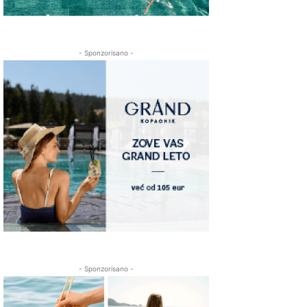
- Sponzorisano -
- Sponzorisano -