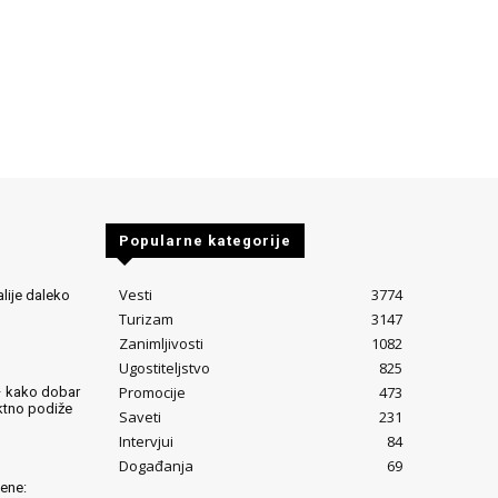
Popularne kategorije
Vesti
3774
alije daleko
Turizam
3147
Zanimljivosti
1082
Ugostiteljstvo
825
Promocije
473
– kako dobar
ektno podiže
Saveti
231
Intervjui
84
Događanja
69
lene: