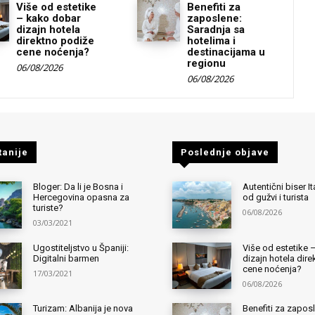
Više od estetike
Benefiti za
– kako dobar
zaposlene:
dizajn hotela
Saradnja sa
direktno podiže
hotelima i
cene noćenja?
destinacijama u
regionu
06/08/2026
06/08/2026
tanije
Poslednje objave
Bloger: Da li je Bosna i
Autentični biser It
Hercegovina opasna za
od gužvi i turista
turiste?
06/08/2026
03/03/2021
Ugostiteljstvo u Španiji:
Više od estetike 
Digitalni barmen
dizajn hotela dir
cene noćenja?
17/03/2021
06/08/2026
Turizam: Albanija je nova
Benefiti za zapos