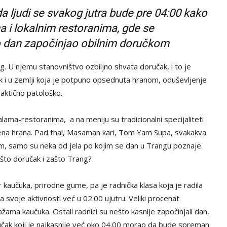
a ljudi se svakog jutra bude pre 04:00 kako
ma i lokalnim restoranima, gde se
no dan započinjao obilnim doručkom
 U njemu stanovništvo ozbiljno shvata doručak, i to je
k i u zemlji koja je potpuno opsednuta hranom, oduševljenje
aktično patološko.
lama-restoranima, a na meniju su tradicionalni specijaliteti
injena hrana. Pad thai, Masaman kari, Tom Yam Supa, svakakva
čem, samo su neka od jela po kojim se dan u Trangu poznaje.
ašto doručak i zašto Trang?
 kaučuka, prirodne gume, pa je radnička klasa koja je radila
 svoje aktivnosti već u 02.00 ujutru. Veliki procenat
žama kaučuka. Ostali radnici su nešto kasnije započinjali dan,
doručak koji je najkasnije već oko 04.00 morao da bude spreman