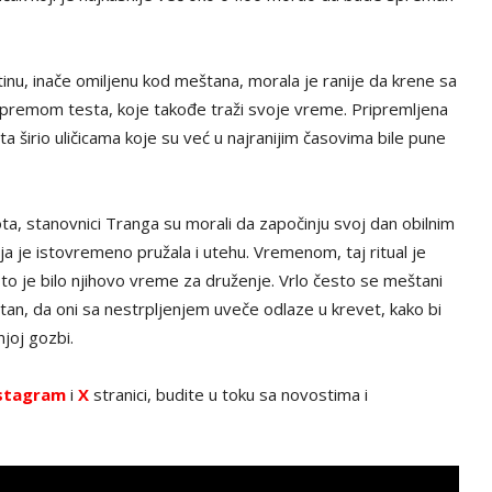
tinu, inače omiljenu kod meštana, morala je ranije da krene sa
ripremom testa, koje takođe traži svoje vreme. Pripremljena
ta širio uličicama koje su već u najranijim časovima bile pune
vota, stanovnici Tranga su morali da započinju svoj dan obilnim
ja je istovremeno pružala i utehu. Vremenom, taj ritual je
to je bilo njihovo vreme za druženje. Vrlo često se meštani
itan, da oni sa nestrpljenjem uveče odlaze u krevet, kako bi
rnjoj gozbi.
stagram
i
X
stranici, budite u toku sa novostima i