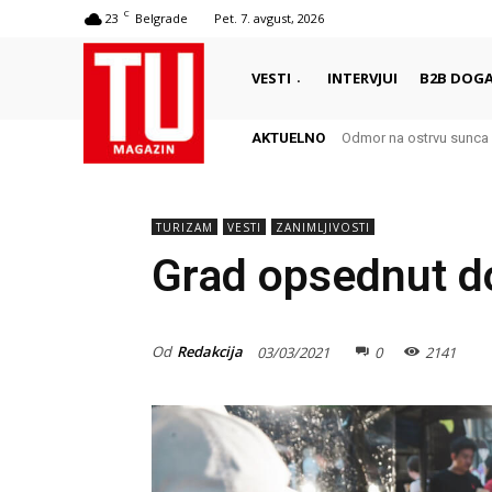
C
23
Belgrade
Pet. 7. avgust, 2026
VESTI
INTERVJUI
B2B DOGA
AKTUELNO
Odmor na ostrvu sunca 
TURIZAM
VESTI
ZANIMLJIVOSTI
Grad opsednut 
Od
Redakcija
03/03/2021
0
2141