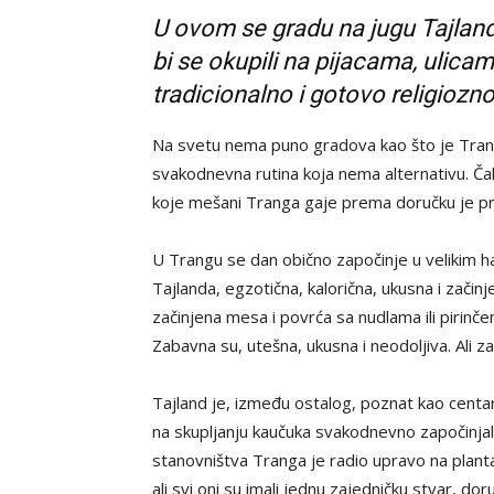
U ovom se gradu na jugu Tajland
bi se okupili na pijacama, ulica
tradicionalno i gotovo religioz
Na svetu nema puno gradova kao što je Trang.
svakodnevna rutina koja nema alternativu. Ča
koje mešani Tranga gaje prema doručku je pr
U Trangu se dan obično započinje u velikim ha
Tajlanda, egzotična, kalorična, ukusna i zač
začinjena mesa i povrća sa nudlama ili pirin
Zabavna su, utešna, ukusna i neodoljiva. Ali z
Tajland je, između ostalog, poznat kao centar
na skupljanju kaučuka svakodnevno započinjala
stanovništva Tranga je radio upravo na planta
ali svi oni su imali jednu zajedničku stvar, 