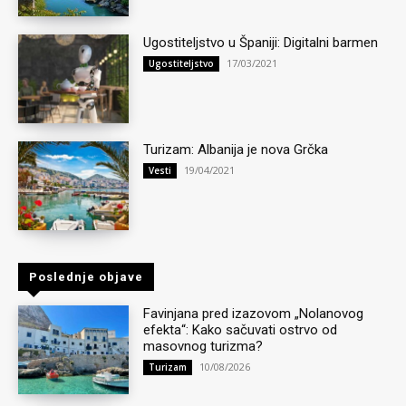
Ugostiteljstvo u Španiji: Digitalni barmen
17/03/2021
Ugostiteljstvo
Turizam: Albanija je nova Grčka
19/04/2021
Vesti
Poslednje objave
Favinjana pred izazovom „Nolanovog
efekta“: Kako sačuvati ostrvo od
masovnog turizma?
10/08/2026
Turizam