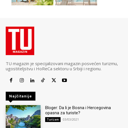
TU magazin je specijalizovani magazin posvećen turizmu,
ugostiteljstvu i HoReCa sektoru u Srbiji i regionu.
Najčitanije
Bloger: Da li je Bosna i Hercegovina
opasna za turiste?
03/03/2021
Turizam