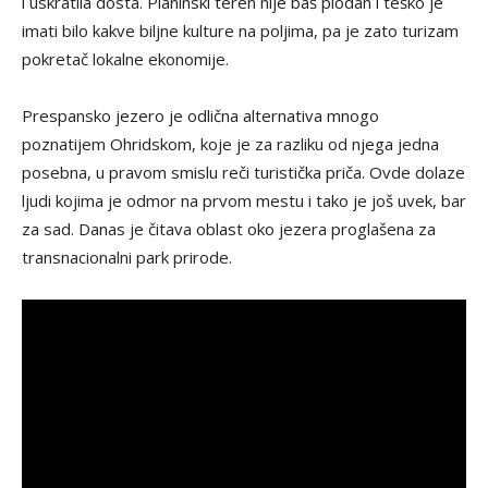
i uskratila dosta. Planinski teren nije baš plodan i teško je
imati bilo kakve biljne kulture na poljima, pa je zato turizam
pokretač lokalne ekonomije.
Prespansko jezero je odlična alternativa mnogo
poznatijem Ohridskom, koje je za razliku od njega jedna
posebna, u pravom smislu reči turistička priča. Ovde dolaze
ljudi kojima je odmor na prvom mestu i tako je još uvek, bar
za sad. Danas je čitava oblast oko jezera proglašena za
transnacionalni park prirode.