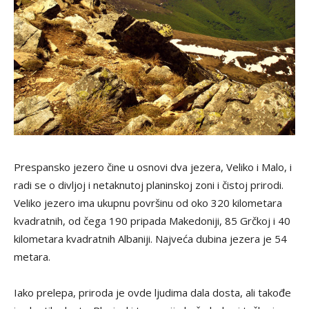
Prespansko jezero čine u osnovi dva jezera, Veliko i Malo, i
radi se o divljoj i netaknutoj planinskoj zoni i čistoj prirodi.
Veliko jezero ima ukupnu površinu od oko 320 kilometara
kvadratnih, od čega 190 pripada Makedoniji, 85 Grčkoj i 40
kilometara kvadratnih Albaniji. Najveća dubina jezera je 54
metara.
Iako prelepa, priroda je ovde ljudima dala dosta, ali takođe