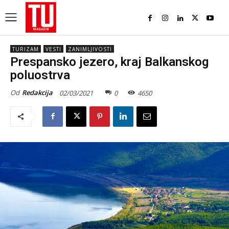
TURIZAM
VESTI
ZANIMLJIVOSTI
Prespansko jezero, kraj Balkanskog
poluostrva
Od
Redakcija
02/03/2021
0
4650