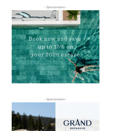
- Sponzorisano -
- Sponzorisano -