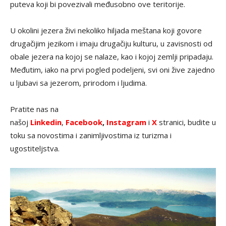
puteva koji bi povezivali međusobno ove teritorije.
U okolini jezera živi nekoliko hiljada meštana koji govore
drugačijim jezikom i imaju drugačiju kulturu, u zavisnosti od
obale jezera na kojoj se nalaze, kao i kojoj zemlji pripadaju.
Međutim, iako na prvi pogled podeljeni, svi oni žive zajedno
u ljubavi sa jezerom, prirodom i ljudima.
Pratite nas na
našoj
Linkedin
,
Facebook
,
Instagram
i
X
stranici, budite u
toku sa novostima i zanimljivostima iz turizma i
ugostiteljstva.