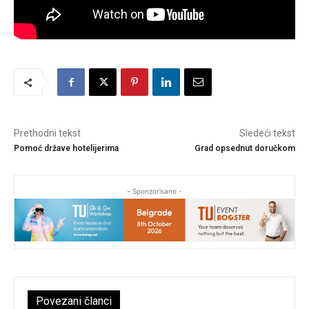
Prethodni tekst
Sledeći tekst
Pomoć države hotelijerima
Grad opsednut doručkom
- Sponzorisano -
Povezani članci