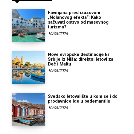
Favinjana pred izazovom
„Nolanovog efekta“: Kako
sačuvati ostrvo od masovnog
turizma?
10/08/2026
Nove evropske destinacije Er
Srbije iz Niša: direktni letovi za
Beč i Maltu
10/08/2026
Švedsko letovalište u kom se i do
prodavnice ide u bademantilu
10/08/2026