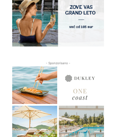
- Sponzorisano -