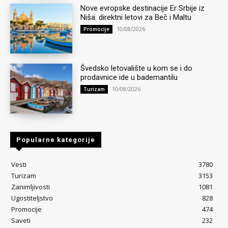
Nove evropske destinacije Er Srbije iz
Niša: direktni letovi za Beč i Maltu
10/08/2026
Promocije
Švedsko letovalište u kom se i do
prodavnice ide u bademantilu
10/08/2026
Turizam
Popularne kategorije
Vesti
3780
Turizam
3153
Zanimljivosti
1081
Ugostiteljstvo
828
Promocije
474
Saveti
232