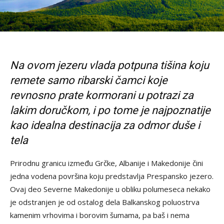
Na ovom jezeru vlada potpuna tišina koju
remete samo ribarski čamci koje
revnosno prate kormorani u potrazi za
lakim doručkom, i po tome je najpoznatije
kao idealna destinacija za odmor duše i
tela
Prirodnu granicu između Grčke, Albanije i Makedonije čini
jedna vodena površina koju predstavlja Prespansko jezero.
Ovaj deo Severne Makedonije u obliku polumeseca nekako
je odstranjen je od ostalog dela Balkanskog poluostrva
kamenim vrhovima i borovim šumama, pa baš i nema