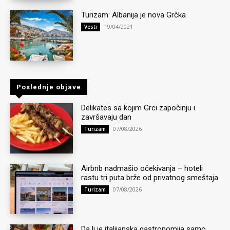
Turizam: Albanija je nova Grčka
19/04/2021
Vesti
Poslednje objave
Delikates sa kojim Grci započinju i
završavaju dan
07/08/2026
Turizam
Airbnb nadmašio očekivanja – hoteli
rastu tri puta brže od privatnog smeštaja
07/08/2026
Turizam
Da li je italijanska gastronomija samo