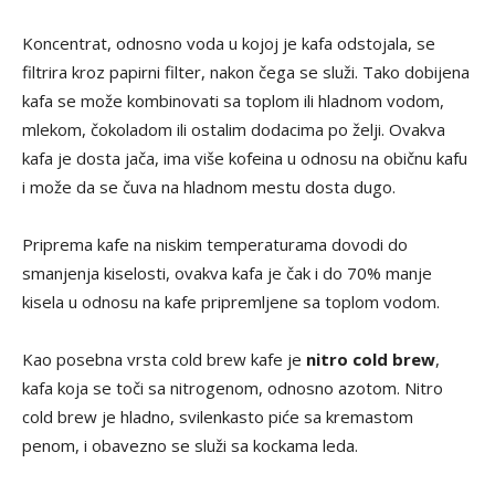
Koncentrat, odnosno voda u kojoj je kafa odstojala, se
filtrira kroz papirni filter, nakon čega se služi. Tako dobijena
kafa se može kombinovati sa toplom ili hladnom vodom,
mlekom, čokoladom ili ostalim dodacima po želji. Ovakva
kafa je dosta jača, ima više kofeina u odnosu na običnu kafu
i može da se čuva na hladnom mestu dosta dugo.
Priprema kafe na niskim temperaturama dovodi do
smanjenja kiselosti, ovakva kafa je čak i do 70% manje
kisela u odnosu na kafe pripremljene sa toplom vodom.
Kao posebna vrsta cold brew kafe je
nitro cold brew
,
kafa koja se toči sa nitrogenom, odnosno azotom. Nitro
cold brew je hladno, svilenkasto piće sa kremastom
penom, i obavezno se služi sa kockama leda.