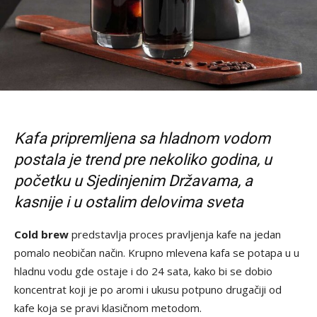
Kafa pripremljena sa hladnom vodom
postala je trend pre nekoliko godina, u
početku u Sjedinjenim Državama, a
kasnije i u ostalim delovima sveta
Cold brew
predstavlja proces pravljenja kafe na jedan
pomalo neobičan način. Krupno mlevena kafa se potapa u u
hladnu vodu gde ostaje i do 24 sata, kako bi se dobio
koncentrat koji je po aromi i ukusu potpuno drugačiji od
kafe koja se pravi klasičnom metodom.