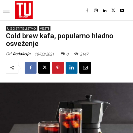
UGOSTITELJSTVO
VESTI
Cold brew kafa, popularno hladno
osveženje
Od
Redakcija
19/03/2021
0
2147