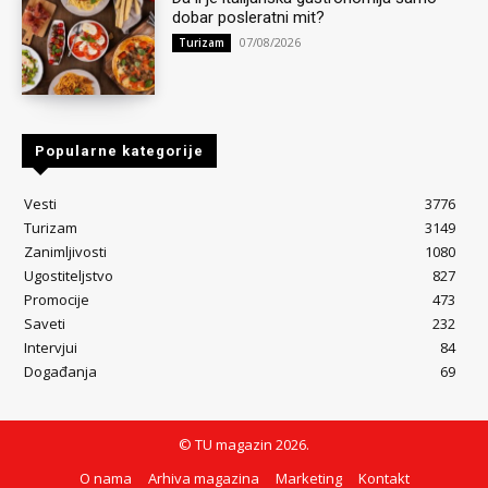
dobar posleratni mit?
07/08/2026
Turizam
Popularne kategorije
Vesti
3776
Turizam
3149
Zanimljivosti
1080
Ugostiteljstvo
827
Promocije
473
Saveti
232
Intervjui
84
Događanja
69
© TU magazin 2026.
O nama
Arhiva magazina
Marketing
Kontakt