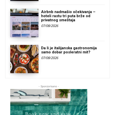
Airbnb nadmašio očekivanja –
hoteli rastu tri puta brže od
privatnog smeštaja
07/08/2026
Da li je italijanska gastronomija
samo dobar posleratni mit?
07/08/2026
- Sponzorisano -