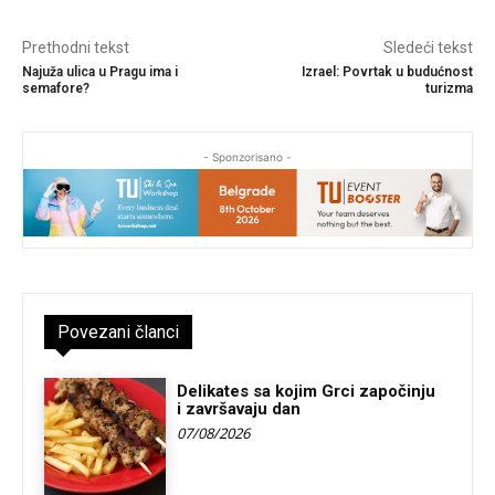
Prethodni tekst
Sledeći tekst
Najuža ulica u Pragu ima i
Izrael: Povrtak u budućnost
semafore?
turizma
- Sponzorisano -
Povezani članci
Delikates sa kojim Grci započinju
i završavaju dan
07/08/2026