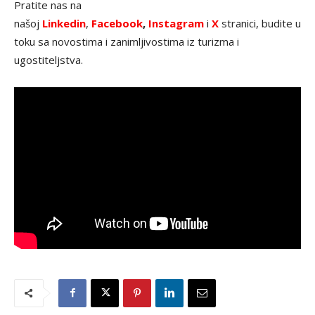
Pratite nas na
našoj
Linkedin
,
Facebook
,
Instagram
i
X
stranici, budite u
toku sa novostima i zanimljivostima iz turizma i
ugostiteljstva.