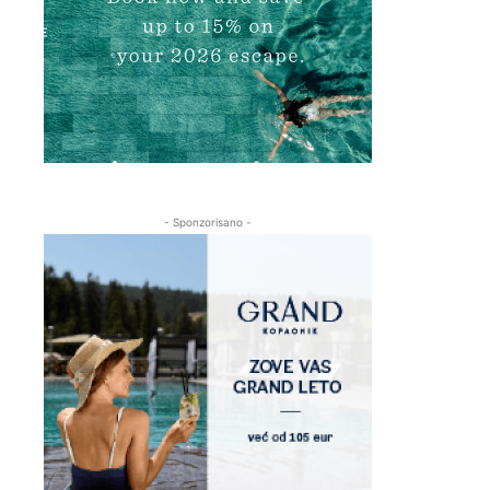
- Sponzorisano -