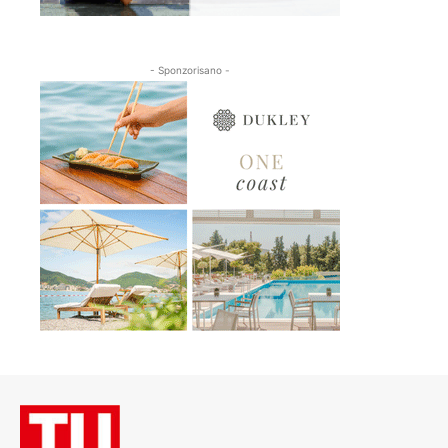
- Sponzorisano -