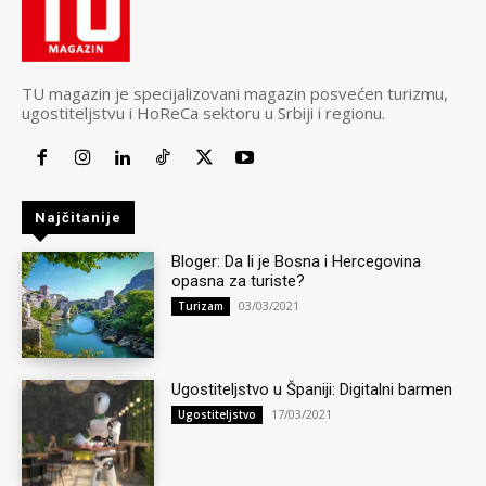
TU magazin je specijalizovani magazin posvećen turizmu,
ugostiteljstvu i HoReCa sektoru u Srbiji i regionu.
Najčitanije
Bloger: Da li je Bosna i Hercegovina
opasna za turiste?
03/03/2021
Turizam
Ugostiteljstvo u Španiji: Digitalni barmen
17/03/2021
Ugostiteljstvo