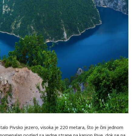
talo Pivsko jezero, visoka je 220 metara, što je čini jednom
fenomenalan pogled sa jedne strane na kanjon Pive, dok se na