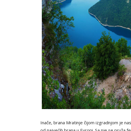
Inače, brana Mratinje čijom izgradnjom je nas
od najvećih brana u Evropi. Sa nje se pruža 