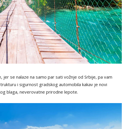
e, jer se nalaze na samo par sati vožnje od Srbije, pa vam
strukturu i sigurnost gradskog automobila kakav je novi
skog blaga, neverovatne prirodne lepote.