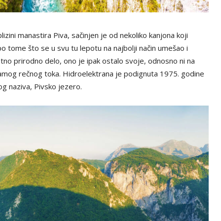
lizini manastira Piva, sačinjen je od nekoliko kanjona koji
po tome što se u svu tu lepotu na najbolji način umešao i
tno prirodno delo, ono je ipak ostalo svoje, odnosno ni na
 samog rečnog toka. Hidroelektrana je podignuta 1975. godine
og naziva, Pivsko jezero.