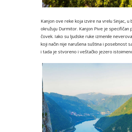
Kanjon ove reke koja izvire na vrelu Sinjac, u b
okružuju Durmitor. Kanjon Pive je specifičan 
čovek. Iako su ljudske ruke izmenile neverova
koji način nije narušena suština i posebnost
i tada je stvoreno i veštačko jezero istoimen