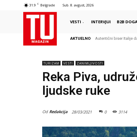
C
31.9
Belgrade
Sub. 8. avgust, 2026
VESTI
INTERVJUI
B2B DOGA
AKTUELNO
Delikates sa kojim Grci
TURIZAM
VESTI
ZANIMLJIVOSTI
Reka Piva, udruž
ljudske ruke
Od
Redakcija
28/03/2021
0
3114