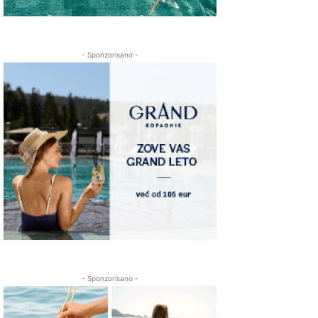
- Sponzorisano -
- Sponzorisano -