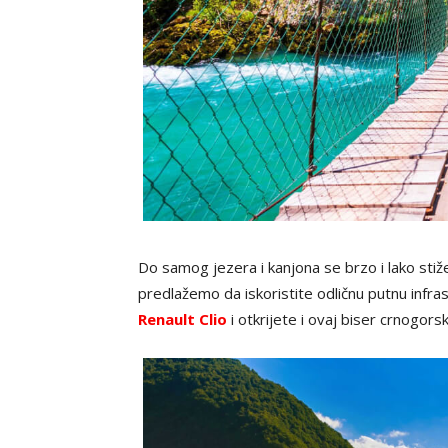
Do samog jezera i kanjona se brzo i lako stiž
predlažemo da iskoristite odličnu putnu infra
Renault Clio
i otkrijete i ovaj biser crnogor