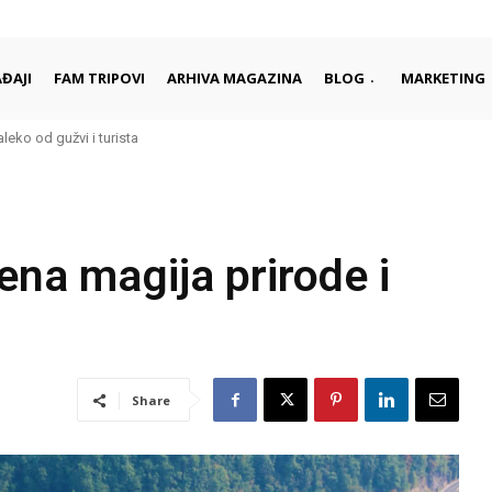
ĐAJI
FAM TRIPOVI
ARHIVA MAGAZINA
BLOG
MARKETING
 započinju i završavaju dan
ena magija prirode i
Share