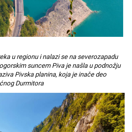
reka u regionu i nalazi se na severozapadu
ogorskim suncem Piva je našla u podnožju
ziva Pivska planina, koja je inače deo
oćnog Durmitora