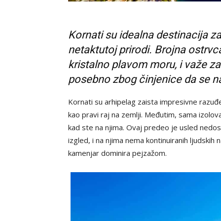
Kornati su idealna destinacija z
netaktutoj prirodi. Brojna ostr
kristalno plavom moru, i važe z
posebno zbog činjenice da se n
Kornati su arhipelag zaista impresivne razuđ
kao pravi raj na zemlji. Međutim, sama izolov
kad ste na njima. Ovaj predeo je usled nedost
izgled, i na njima nema kontinuiranih ljudskih
kamenjar dominira pejzažom.