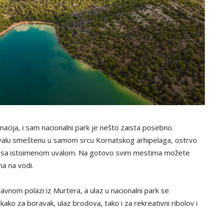
inacija, i sam nacionalni park je nešto zaista posebno.
uvalu smeštenu u samom srcu Kornatskog arhipelaga, ostrvo
aka sa istoimenom uvalom. Na gotovo svim mestima možete
ma na vodi.
avnom polazi iz Murtera, a ulaz u nacionalni park se
kako za boravak, ulaz brodova, tako i za rekreativni ribolov i