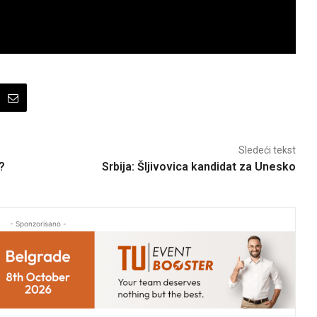
Sledeći tekst
a?
Srbija: Šljivovica kandidat za Unesko
- Sponzorisano -