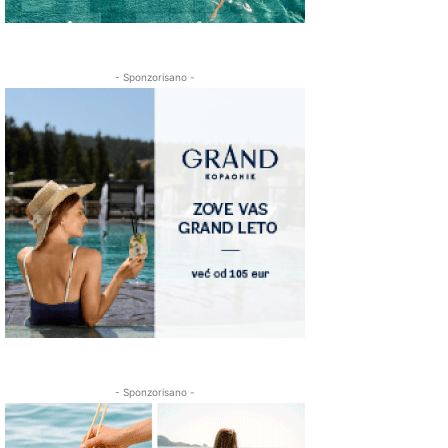
- Sponzorisano -
- Sponzorisano -