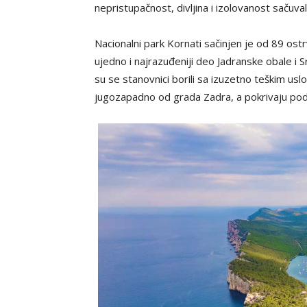
nepristupačnost, divljina i izolovanost sačuval
Nacionalni park Kornati sačinjen je od 89 ost
ujedno i najrazuđeniji deo Jadranske obale i S
su se stanovnici borili sa izuzetno teškim us
jugozapadno od grada Zadra, a pokrivaju pod