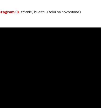
stagram
i
X
stranici, budite u toku sa novostima i