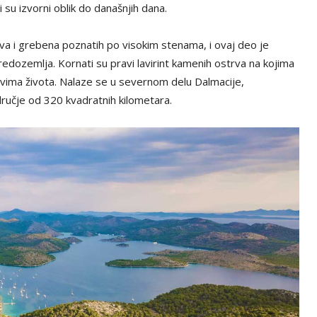
i su izvorni oblik do današnjih dana.
rva i grebena poznatih po visokim stenama, i ovaj deo je
redozemlja. Kornati su pravi lavirint kamenih ostrva na kojima
lovima života. Nalaze se u severnom delu Dalmacije,
ručje od 320 kvadratnih kilometara.