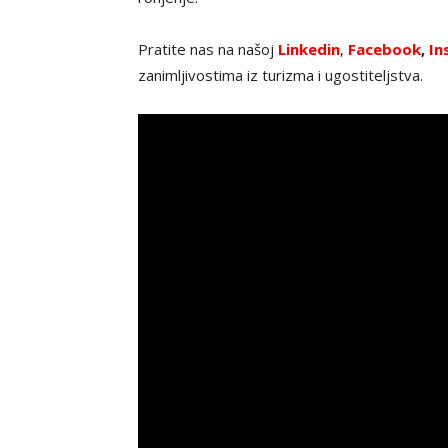
Pratite nas na našoj
Linkedin
,
Facebook
,
In
zanimljivostima iz turizma i ugostiteljstva.