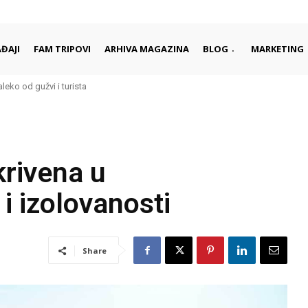
ĐAJI
FAM TRIPOVI
ARHIVA MAGAZINA
BLOG
MARKETING
ko od gužvi i turista
 započinju i završavaju dan
krivena u
i izolovanosti
Share