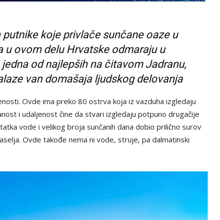
a putnike koje privlače sunčane oaze u
vca u ovom delu Hrvatske odmaraju u
a jedna od najlepših na čitavom Jadranu,
alaze van domašaja ljudskog delovanja
enosti. Ovde ima preko 80 ostrva koja iz vazduha izgledaju
anost i udaljenost čine da stvari izgledaju potpuno drugačije
atka vode i velikog broja sunčanih dana dobio prilično surov
 naselja. Ovde takođe nema ni vode, struje, pa dalmatinski