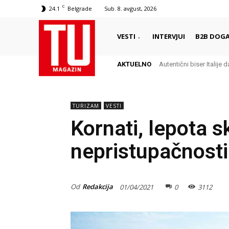
C
24.1
Belgrade
Sub. 8. avgust, 2026
VESTI
INTERVJUI
B2B DOGA
AKTUELNO
Autentični biser Italije dale
Delikates sa kojim Grci
TURIZAM
VESTI
Kornati, lepota s
nepristupačnosti 
Od
Redakcija
01/04/2021
0
3112