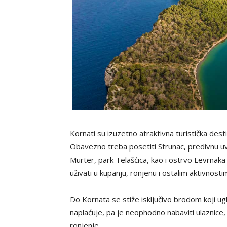
Kornati su izuzetno atraktivna turistička dest
Obavezno treba posetiti Strunac, predivnu 
Murter, park Telašćica, kao i ostrvo Levrn
uživati u kupanju, ronjenu i ostalim aktivnosti
Do Kornata se stiže isključivo brodom koji ugl
naplaćuje, pa je neophodno nabaviti ulaznice, 
ronjenje.