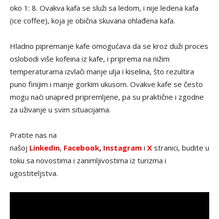
oko 1: 8. Ovakva kafa se služi sa ledom, i nije ledena kafa
(ice coffee), koja je obična skuvana ohlađena kafa.
Hladno pipremanje kafe omogućava da se kroz duži proces
oslobodi više kofeina iz kafe, i priprema na nižim
temperaturama izvlači manje ulja i kiselina, što rezultira
puno finijim i manje gorkim ukusom. Ovakve kafe se često
mogu naći unapred pripremljene, pa su praktične i zgodne
za uživanje u svim situacijama.
Pratite nas na
našoj
Linkedin
,
Facebook
,
Instagram
i
X
stranici, budite u
toku sa novostima i zanimljivostima iz turizma i
ugostiteljstva.