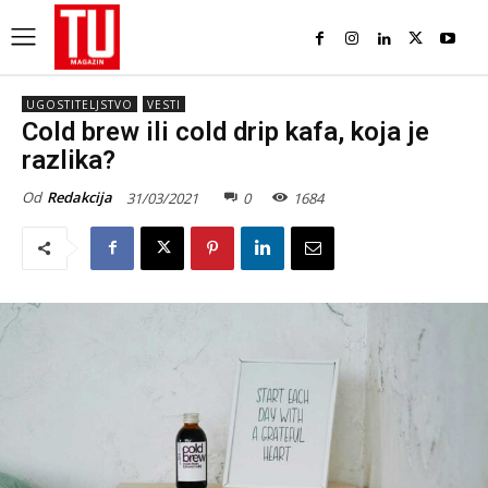
UGOSTITELJSTVO
VESTI
Cold brew ili cold drip kafa, koja je
razlika?
Od
Redakcija
31/03/2021
0
1684