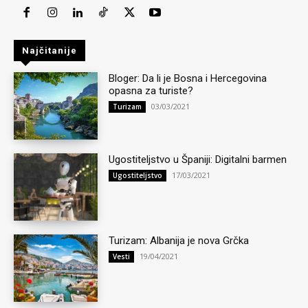
Najčitanije
Bloger: Da li je Bosna i Hercegovina
opasna za turiste?
03/03/2021
Turizam
Ugostiteljstvo u Španiji: Digitalni barmen
17/03/2021
Ugostiteljstvo
Turizam: Albanija je nova Grčka
19/04/2021
Vesti