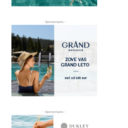
- Sponzorisano -
- Sponzorisano -