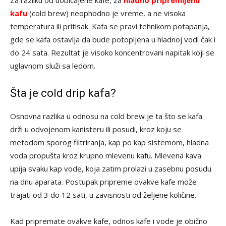
Za razliku od uobičajene kafe, za
hladno pripremljenu
kafu
(cold brew) neophodno je vreme, a ne visoka
temperatura ili pritisak. Kafa se pravi tehnikom potapanja,
gde se kafa ostavlja da bude potopljena u hladnoj vodi čak i
do 24 sata. Rezultat je visoko koncentrovani napitak koji se
uglavnom služi sa ledom.
Šta je cold drip kafa?
Osnovna razlika u odnosu na cold brew je ta što se kafa
drži u odvojenom kanisteru ili posudi, kroz koju se
metodom sporog filtriranja, kap po kap sistemom, hladna
voda propušta kroz krupno mlevenu kafu. Mlevena kava
upija svaku kap vode, koja zatim prolazi u zasebnu posudu
na dnu aparata. Postupak pripreme ovakve kafe može
trajati od 3 do 12 sati, u zavisnosti od željene količine.
Kad pripremate ovakve kafe, odnos kafe i vode je obično