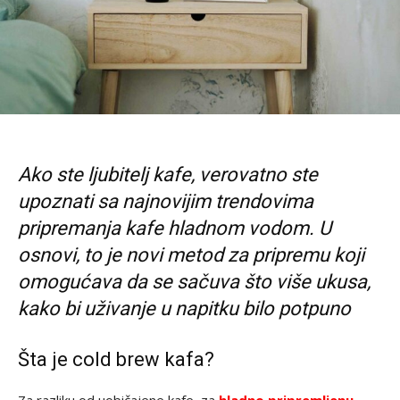
Ako ste ljubitelj kafe, verovatno ste
upoznati sa najnovijim trendovima
pripremanja kafe hladnom vodom. U
osnovi, to je novi metod za pripremu koji
omogućava da se sačuva što više ukusa,
kako bi uživanje u napitku bilo potpuno
Šta je cold brew kafa?