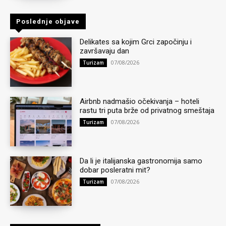
Poslednje objave
Delikates sa kojim Grci započinju i
završavaju dan
07/08/2026
Turizam
Airbnb nadmašio očekivanja – hoteli
rastu tri puta brže od privatnog smeštaja
07/08/2026
Turizam
Da li je italijanska gastronomija samo
dobar posleratni mit?
07/08/2026
Turizam