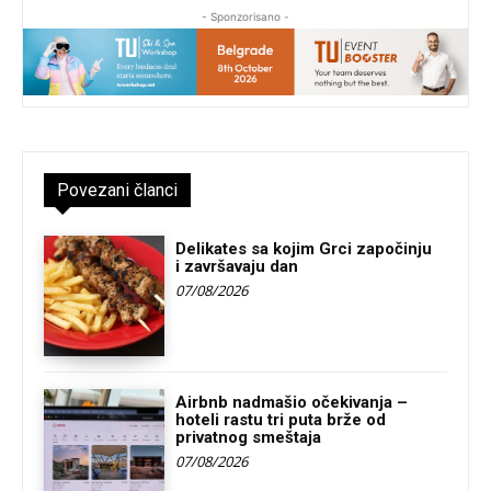
- Sponzorisano -
Povezani članci
Delikates sa kojim Grci započinju
i završavaju dan
07/08/2026
Airbnb nadmašio očekivanja –
hoteli rastu tri puta brže od
privatnog smeštaja
07/08/2026