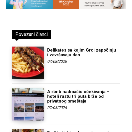
Povezani članci
Delikates sa kojim Grci započinju
i završavaju dan
07/08/2026
Airbnb nadmašio očekivanja –
hoteli rastu tri puta brže od
privatnog smeštaja
07/08/2026