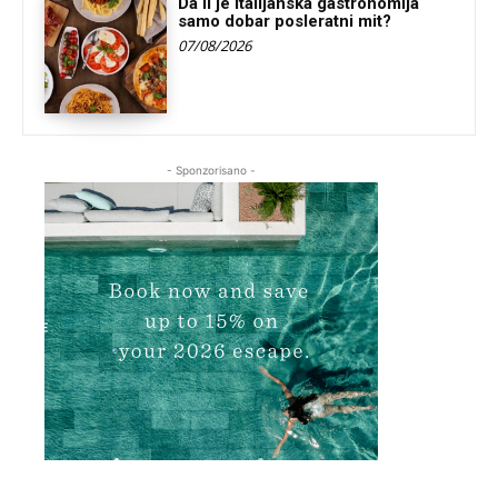
Da li je italijanska gastronomija
samo dobar posleratni mit?
07/08/2026
- Sponzorisano -