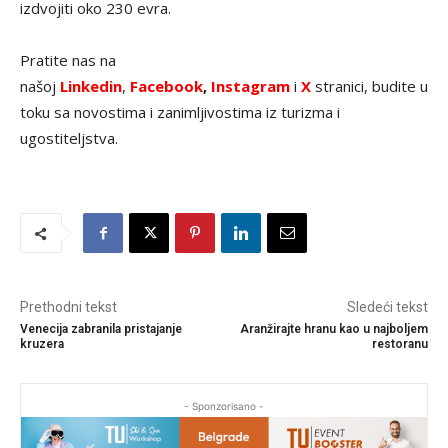
izdvojiti oko 230 evra.
Pratite nas na
našoj
Linkedin
,
Facebook
,
Instagram
i
X
stranici, budite u
toku sa novostima i zanimljivostima iz turizma i
ugostiteljstva.
Prethodni tekst
Sledeći tekst
Venecija zabranila pristajanje
Aranžirajte hranu kao u najboljem
kruzera
restoranu
- Sponzorisano -