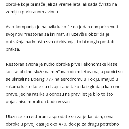
obroke koje bi inače jeli za vreme leta, ali sada čvrsto na
zemlji u parkiranom avionu.
Avio-kompanija je najavila kako će na jedan dan pokrenuti
svoj novi “restoran sa krilima”, ali uzevši u obzir da je
potražnja nadmašila sva očekivanja, to bi mogla postati
praksa.
Restoran aviona je nudio obroke prve i ekonomske klase
koji se obično služe na međunarodnim letovima, a putnici su
se ukrcali na Boeing 777 na aerodromu u Tokiju, imajući u
rukama karte koje su dizajnirane tako da izgledaju kao one
prave. Jedina razlika u odnosu na pravi let je bilo to što
pojasi nisu morali da budu vezani.
Ulaznice za restoran rasprodate su za jedan dan, cena
obroka u prvoj klasi je oko 470, dok je za drugu potrebno