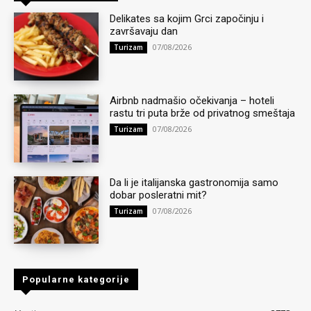
Delikates sa kojim Grci započinju i
završavaju dan
07/08/2026
Turizam
Airbnb nadmašio očekivanja – hoteli
rastu tri puta brže od privatnog smeštaja
07/08/2026
Turizam
Da li je italijanska gastronomija samo
dobar posleratni mit?
07/08/2026
Turizam
Popularne kategorije