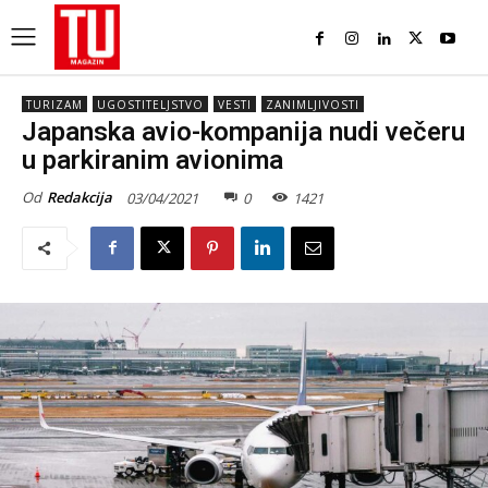
TURIZAM
UGOSTITELJSTVO
VESTI
ZANIMLJIVOSTI
Japanska avio-kompanija nudi večeru
u parkiranim avionima
Od
Redakcija
03/04/2021
0
1421