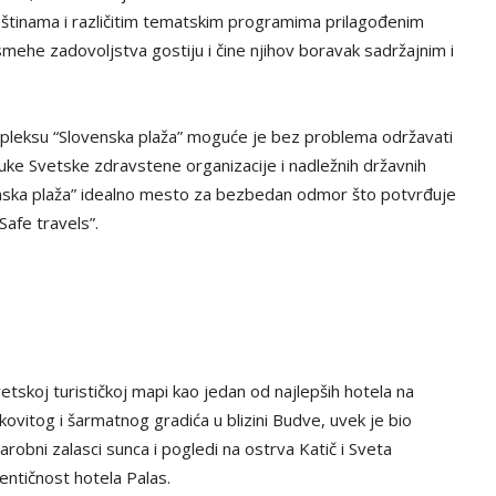
štinama i različitim tematskim programima prilagođenim
mehe zadovoljstva gostiju i čine njihov boravak sadržajnim i
pleksu “Slovenska plaža” moguće je bez problema održavati
ruke Svetske zdravstene organizacije i nadležnih državnih
enska plaža” idealno mesto za bezbedan odmor što potvrđuje
afe travels”.
etskoj turističkoj mapi kao jedan od najlepših hotela na
kovitog i šarmatnog gradića u blizini Budve, uvek je bio
arobni zalasci sunca i pogledi na ostrva Katič i Sveta
entičnost hotela Palas.