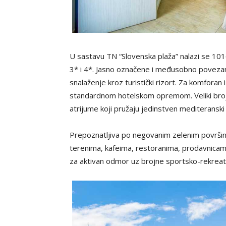
U sastavu TN “Slovenska plaža” nalazi se 1016
3* i 4*. Jasno označene i međusobno poveza
snalaženje kroz turistički rizort. Za komfora
standardnom hotelskom opremom. Veliki broj
atrijume koji pružaju jedinstven mediteranski
Prepoznatljiva po negovanim zelenim površin
terenima, kafeima, restoranima, prodavnicama
za aktivan odmor uz brojne sportsko-rekreat