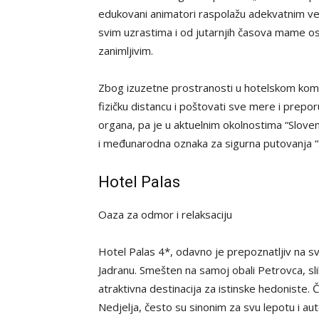
edukovani animatori raspolažu adekvatnim ve
svim uzrastima i od jutarnjih časova mame os
zanimljivim.
Zbog izuzetne prostranosti u hotelskom kom
fizičku distancu i poštovati sve mere i prepo
organa, pa je u aktuelnim okolnostima “Slov
i međunarodna oznaka za sigurna putovanja “S
Hotel Palas
Oaza za odmor i relaksaciju
Hotel Palas 4*, odavno je prepoznatljiv na sv
Jadranu. Smešten na samoj obali Petrovca, sli
atraktivna destinacija za istinske hedoniste. Č
Nedjelja, često su sinonim za svu lepotu i aut