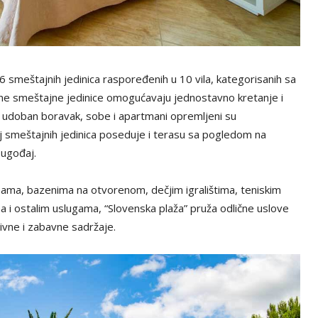
 smeštajnih jedinica raspoređenih u 10 vila, kategorisanih sa
ne smeštajne jedinice omogućavaju jednostavno kretanje i
n i udoban boravak, sobe i apartmani opremljeni su
 smeštajnih jedinica poseduje i terasu sa pogledom na
 ugođaj.
ama, bazenima na otvorenom, dečjim igralištima, teniskim
 i ostalim uslugama, “Slovenska plaža” pruža odlične uslove
ivne i zabavne sadržaje.