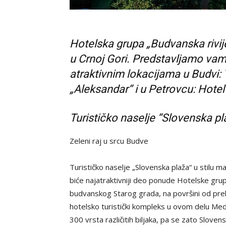
Hotelska grupa „Budvanska rivij
u Crnoj Gori. Predstavljamo vam 
atraktivnim lokacijama u Budvi: 
„Aleksandar“ i u Petrovcu: Hotel
Turističko naselje “Slovenska pl
Zeleni raj u srcu Budve
Turističko naselje „Slovenska plaža“ u stilu 
biće najatraktivniji deo ponude Hotelske gr
budvanskog Starog grada, na površini od pr
hotelsko turistički kompleks u ovom delu Me
300 vrsta različitih biljaka, pa se zato Slov