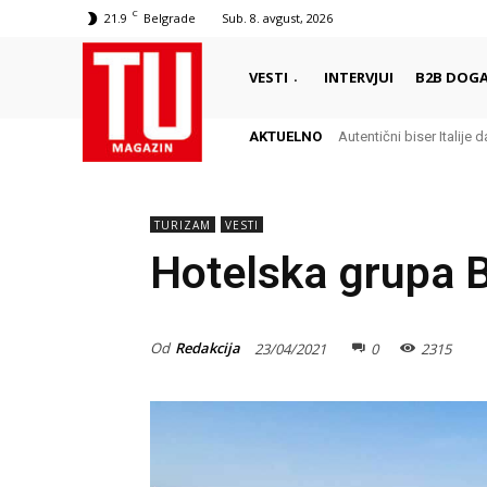
C
21.9
Belgrade
Sub. 8. avgust, 2026
VESTI
INTERVJUI
B2B DOGA
AKTUELNO
Autentični biser Italije dale
Delikates sa kojim Grci
TURIZAM
VESTI
Hotelska grupa B
Od
Redakcija
23/04/2021
0
2315