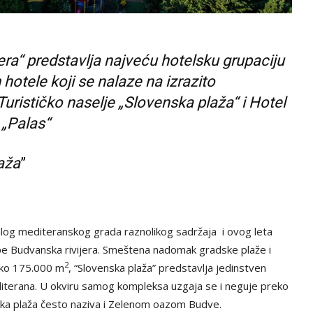
era“ predstavlja najveću hotelsku grupaciju
hotele koji se nalaze na izrazito
Turističko naselje „Slovenska plaža“ i Hotel
 „Palas“
aža
”
malog mediteranskog grada raznolikog sadržaja i ovog leta
upe Budvanska rivijera. Smeštena nadomak gradske plaže i
2
eko 175.000 m
, “Slovenska plaža” predstavlja jedinstven
diterana. U okviru samog kompleksa uzgaja se i neguje preko
enska plaža često naziva i Zelenom oazom Budve.