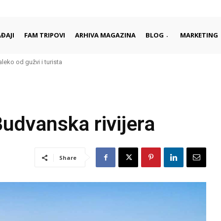
ĐAJI
FAM TRIPOVI
ARHIVA MAGAZINA
BLOG
MARKETING
ko od gužvi i turista
 započinju i završavaju dan
udvanska rivijera
Share