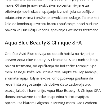
more. Olivine je novi ekskluzivni epicentar rivijere za
otkrivanje novih ukusa, spajanje izvrsnih jela sa pažljivo
odabranim vinima i pružanje prvoklasne usluge. Za one koji
žele da kombinuju izvrsnu hranu i opuštanje, hotel nudi niz
paketa koji uključuju večeru, spavanje i wellness tretmane.
Aqua Blue Beauty & Clinique SPA
Ono što Vivid Blue odvaja od ostalih hotela na rivijeri je
upravo Aqua Blue Beauty & Clinique SPA koji nudi najbolju
paletu tretmana, od opuštanja do holističke terapije. Spa
meni za negu kože lica i rituale tela, kupke za ulepšavanje,
aromaterapiju i biljne lekove, omogućavaju gostima da
redefinišu blagostanje i da dožive čisto zadovoljstvo,
osećaj lakoće i harmonije. Aqua Blue Beauty & Clinique SPA
donosi inovativne tehnike i naprednu hidroterapijsku
opremu sa blatom i algama iz Mrtvog mora, kao i vodenu