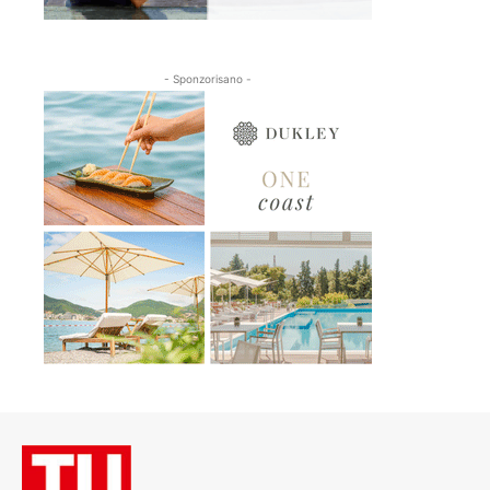
- Sponzorisano -