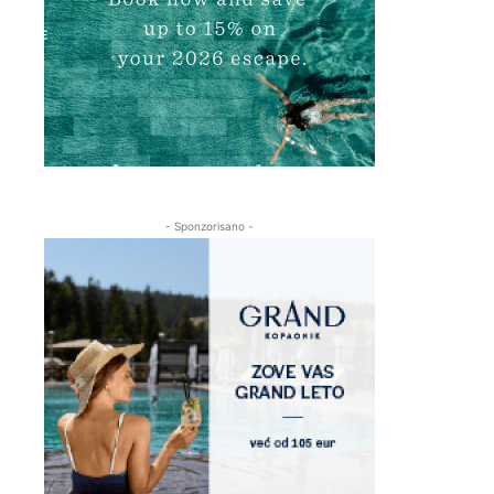
- Sponzorisano -