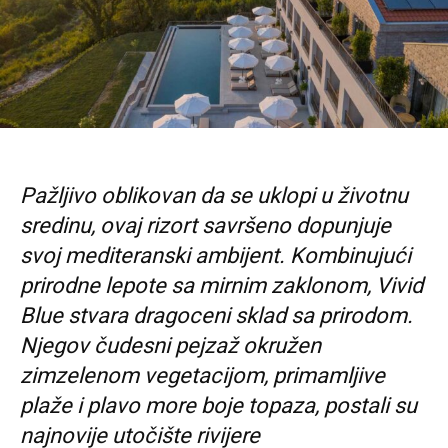
Pažljivo oblikovan da se uklopi u životnu
sredinu, ovaj rizort savršeno dopunjuje
svoj mediteranski ambijent. Kombinujući
prirodne lepote sa mirnim zaklonom, Vivid
Blue stvara dragoceni sklad sa prirodom.
Njegov čudesni pejzaž okružen
zimzelenom vegetacijom, primamljive
plaže i plavo more boje topaza, postali su
najnovije utočište rivijere