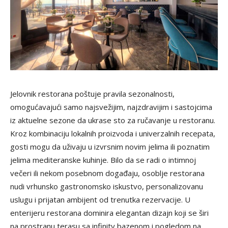
Jelovnik restorana poštuje pravila sezonalnosti,
omogućavajući samo najsvežijim, najzdravijim i sastojcima
iz aktuelne sezone da ukrase sto za ručavanje u restoranu.
Kroz kombinaciju lokalnih proizvoda i univerzalnih recepata,
gosti mogu da uživaju u izvrsnim novim jelima ili poznatim
jelima mediteranske kuhinje. Bilo da se radi o intimnoj
večeri ili nekom posebnom događaju, osoblje restorana
nudi vrhunsko gastronomsko iskustvo, personalizovanu
uslugu i prijatan ambijent od trenutka rezervacije. U
enterijeru restorana dominira elegantan dizajn koji se širi
na prostranu terasu sa infinity bazenom i pogledom na