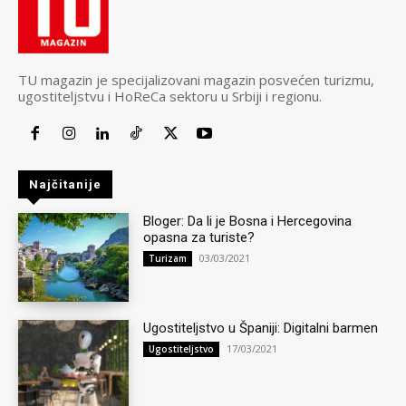
TU magazin je specijalizovani magazin posvećen turizmu,
ugostiteljstvu i HoReCa sektoru u Srbiji i regionu.
Najčitanije
Bloger: Da li je Bosna i Hercegovina
opasna za turiste?
03/03/2021
Turizam
Ugostiteljstvo u Španiji: Digitalni barmen
17/03/2021
Ugostiteljstvo