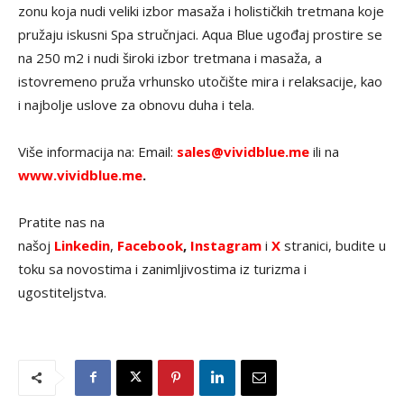
zonu koja nudi veliki izbor masaža i holističkih tretmana koje
pružaju iskusni Spa stručnjaci. Aqua Blue ugođaj prostire se
na 250 m2 i nudi široki izbor tretmana i masaža, a
istovremeno pruža vrhunsko utočište mira i relaksacije, kao
i najbolje uslove za obnovu duha i tela.
Više informacija na: Email:
sales@vividblue.me
ili na
www.vividblue.me
.
Pratite nas na
našoj
Linkedin
,
Facebook
,
Instagram
i
X
stranici, budite u
toku sa novostima i zanimljivostima iz turizma i
ugostiteljstva.