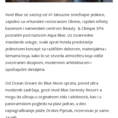
Vivid Blue se sastoji od 41 luksuzne smeštajne jedinice,
zajedno sa vrhunskim restoranom Olivine, rajskim infinity
bazenom i namenskim centrom Beauty & Clinique SPA
poznatim pod nazivom Aqua Blue. Uz izvanredne
standarde usluge, svaki sprat hotela predstavlja
jedinstveni koncept sa različitim dekorom, materijalima i
šemama boja, kako bi se stvorila atmosferu koja odiše
svestranim dizajnom, modernom arhitekturom i
opuštajućim detaljima.
Od Ocean Dream do Blue Moon sprata, pored ultra
modernih sadržaja, gosti Vivid Blue Serenity Resort-a
mogu da uživaju u orginalnom stilu i udobnosti, kao i u
panoramskom pogledu na plavi Jadran, a deo
najnagrađivanije plaže Drobni Pijesak, rezervisan je samo
za njih.