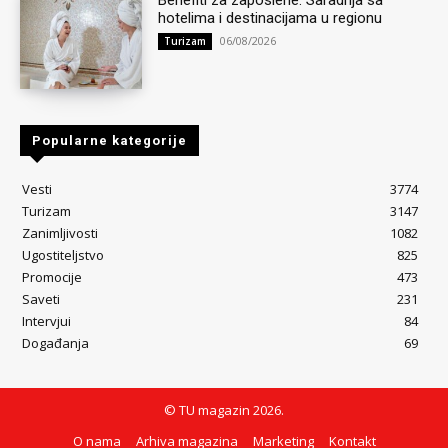
Benefiti za zaposlene: Saradnja sa
hotelima i destinacijama u regionu
06/08/2026
Turizam
Popularne kategorije
Vesti
3774
Turizam
3147
Zanimljivosti
1082
Ugostiteljstvo
825
Promocije
473
Saveti
231
Intervjui
84
Događanja
69
© TU magazin 2026.
O nama
Arhiva magazina
Marketing
Kontakt