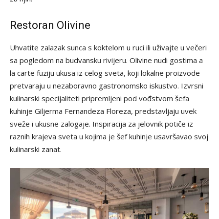
Restoran Olivine
Uhvatite zalazak sunca s koktelom u ruci ili uživajte u večeri
sa pogledom na budvansku rivijeru. Olivine nudi gostima a
la carte fuziju ukusa iz celog sveta, koji lokalne proizvode
pretvaraju u nezaboravno gastronomsko iskustvo. Izvrsni
kulinarski specijaliteti pripremljeni pod vođstvom šefa
kuhinje Giljerma Fernandeza Floreza, predstavljaju uvek
sveže i ukusne zalogaje. Inspiracija za jelovnik potiče iz
raznih krajeva sveta u kojima je šef kuhinje usavršavao svoj
kulinarski zanat.