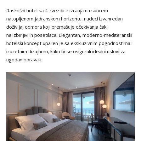
Raskošni hotel sa 4 zvezdice izranja na suncem
natopljenom jadranskom horizontu, nudeći izvanredan
doživljaj odmora koji premašuje očekivanja čak i
najizbirljivijih posetilaca. Elegantan, moderno-mediteranski
hotelski koncept uparen je sa ekskluzivnim pogodnostima i
izuzetnim dizajnom, kako bi se osigurali idealni uslovi za
ugodan boravak.