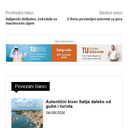
Prethodni tekst
Sledeći tekst
Italijanski delikates, čokolada sa
U Rimu postavljen automat za pice
maslinovim uljem
- Sponzorisano -
Povezani članci
Autentični biser Italije daleko od
gužvi i turista
06/08/2026