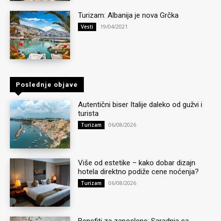
Turizam: Albanija je nova Grčka
19/04/2021
Vesti
Poslednje objave
Autentični biser Italije daleko od gužvi i
turista
06/08/2026
Turizam
Više od estetike – kako dobar dizajn
hotela direktno podiže cene noćenja?
06/08/2026
Turizam