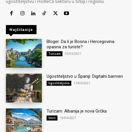
ugostiteljstvu i HoReCa sektoru u Srbiji i regionu.
Najčitanije
Bloger: Da li je Bosna i Hercegovina
opasna za turiste?
03/03/2021
Turizam
Ugostiteljstvo u Španiji: Digitalni barmen
17/03/2021
Ugostiteljstvo
Turizam: Albanija je nova Grčka
19/04/2021
Vesti