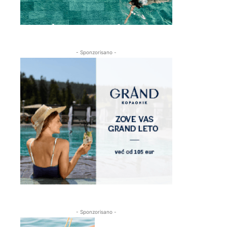
- Sponzorisano -
- Sponzorisano -