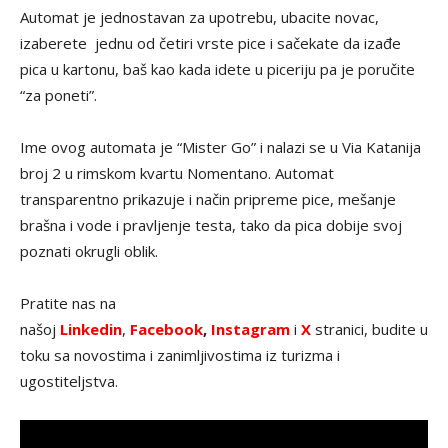
Automat je jednostavan za upotrebu, ubacite novac,
izaberete jednu od četiri vrste pice i sačekate da izađe
pica u kartonu, baš kao kada idete u piceriju pa je poručite
“za poneti”.
Ime ovog automata je “Mister Go” i nalazi se u Via Katanija
broj 2 u rimskom kvartu Nomentano. Automat
transparentno prikazuje i način pripreme pice, mešanje
brašna i vode i pravljenje testa, tako da pica dobije svoj
poznati okrugli oblik.
Pratite nas na
našoj
Linkedin
,
Facebook
,
Instagram
i
X
stranici, budite u
toku sa novostima i zanimljivostima iz turizma i
ugostiteljstva.