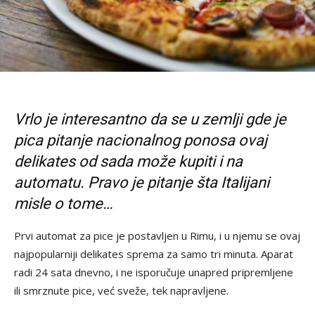
Vrlo je interesantno da se u zemlji gde je
pica pitanje nacionalnog ponosa ovaj
delikates od sada može kupiti i na
automatu. Pravo je pitanje šta Italijani
misle o tome…
Prvi automat za pice je postavljen u Rimu, i u njemu se ovaj
najpopularniji delikates sprema za samo tri minuta. Aparat
radi 24 sata dnevno, i ne isporučuje unapred pripremljene
ili smrznute pice, već sveže, tek napravljene.