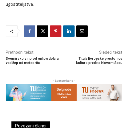
ugostiteljstva.
Prethodni tekst
Sledeći tekst
Svemirsko vino od milion dolara i
Titula Evropske prestonice
vadičep od meteorita
kulture predata Novom Sadu
- Sponzorisano -
Povezani članci