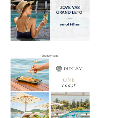
- Sponzorisano -