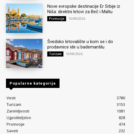
Nove evropske destinacije Er Srbije iz
Niša: direktni letovi za Beč i Maltu
10/08/2026
Promocije
Švedsko letovalište u kom se i do
prodavnice ide u bademantilu
10/08/2026
Turizam
Popularne kategorije
Vesti
3780
Turizam
3153
Zanimljivosti
1081
Ugostiteljstvo
828
Promocije
474
Saveti
232