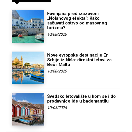
Favinjana pred izazovom
„Nolanovog efekta“: Kako
sačuvati ostrvo od masovnog
turizma?
10/08/2026
Nove evropske destinacije Er
Srbije iz Niša: direktni letovi za
Beč i Maltu
10/08/2026
Švedsko letovalište u kom se i do
prodavnice ide u bademantilu
10/08/2026