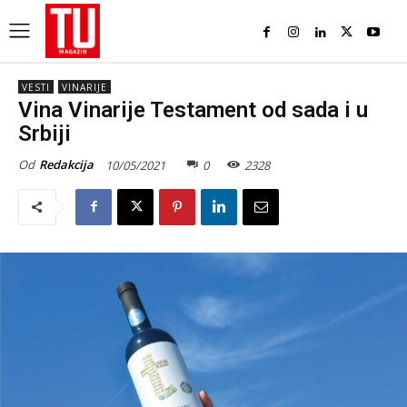
VESTI
VINARIJE
Vina Vinarije Testament od sada i u
Srbiji
Od
Redakcija
10/05/2021
0
2328