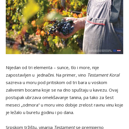
Nijedan od tri elementa – sunce, tlo i more, nije
zapostavljen u jednačini. Na primer, vino
Testament Koral
sazreva u moru pod pritiskom od tri bara u voskom
zalivenim bocama koje se na dno spuštaju u kavezu. Ovaj
postupak ubrzava omekšavanje tanina, pa tako za šest
meseci „odmora“ u moru vino dobije zrelost ravnu vinu koje
je ležalo u buretu godinu i po dana.
Srpskom tržištu, vinarija
Testament
se premijerno