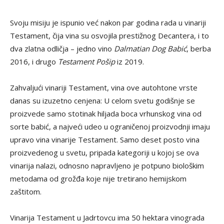
Svoju misiju je ispunio već nakon par godina rada u vinariji
Testament, čija vina su osvojila prestižnog Decantera, i to
dva zlatna odličja – jedno vino
Dalmatian Dog Babić
, berba
2016, i drugo
Testament Pošip
iz 2019.
Zahvaljući vinariji Testament, vina ove autohtone vrste
danas su izuzetno cenjena: U celom svetu godišnje se
proizvede samo stotinak hiljada boca vrhunskog vina od
sorte babić, a najveći udeo u ograničenoj proizvodnji imaju
upravo vina vinarije Testament. Samo deset posto vina
proizvedenog u svetu, pripada kategoriji u kojoj se ova
vinarija nalazi, odnosno napravljeno je potpuno biološkim
metodama od grožđa koje nije tretirano hemijskom
zaštitom.
Vinarija Testament u Jadrtovcu ima 50 hektara vinograda