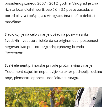
posađenog između 2007. i 2012. godine. Vinograd je živa
riznica loza lokalnih sorti: babić čini 85 posto zasada, a
pored plavca i pošipa, a u vinogradu ima i nešto debita i
maraštine.
Sladić koji je na čelo vinarije došao na poziv vlasnika –
švedskih investitora, ističe da su originalnost i posebnost
negovani kao principi u izgradnji njihovog brenda
Testament
.
Svaki element primorske prirode prožima vina vinarije
Testament dajući im neponovljiv karakter podneblja: dubinu
boje, plemenitu oporost i neočekivanu snagu.