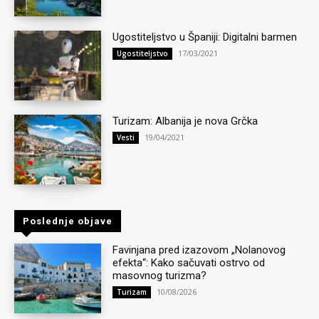
Ugostiteljstvo u Španiji: Digitalni barmen
17/03/2021
Ugostiteljstvo
Turizam: Albanija je nova Grčka
19/04/2021
Vesti
Poslednje objave
Favinjana pred izazovom „Nolanovog
efekta“: Kako sačuvati ostrvo od
masovnog turizma?
10/08/2026
Turizam