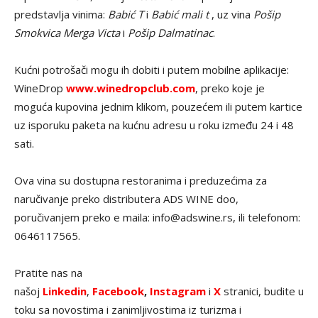
predstavlja vinima:
Babić T
i
Babić mali t
, uz vina
Pošip
Smokvica Merga Victa
i
Pošip Dalmatinac
.
Kućni potrošači mogu ih dobiti i putem mobilne aplikacije:
WineDrop
www.winedropclub.com
, preko koje je
moguća kupovina jednim klikom, pouzećem ili putem kartice
uz isporuku paketa na kućnu adresu u roku između 24 i 48
sati.
Ova vina su dostupna restoranima i preduzećima za
naručivanje preko distributera ADS WINE doo,
poručivanjem preko e maila: info@adswine.rs, ili telefonom:
0646117565.
Pratite nas na
našoj
Linkedin
,
Facebook
,
Instagram
i
X
stranici, budite u
toku sa novostima i zanimljivostima iz turizma i