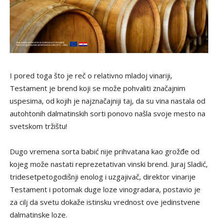
I pored toga što je reč o relativno mladoj vinariji,
Testament je brend koji se može pohvaliti značajnim
uspesima, od kojih je najznačajniji taj, da su vina nastala od
autohtonih dalmatinskih sorti ponovo našla svoje mesto na
svetskom tržištu!
Dugo vremena sorta babić nije prihvatana kao grožđe od
kojeg može nastati reprezetativan vinski brend. Juraj Sladić,
tridesetpetogodišnji enolog i uzgajivač, direktor vinarije
Testament i potomak duge loze vinogradara, postavio je
za cilj da svetu dokaže istinsku vrednost ove jedinstvene
dalmatinske loze.