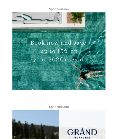
- Sponzorisano -
- Sponzorisano -