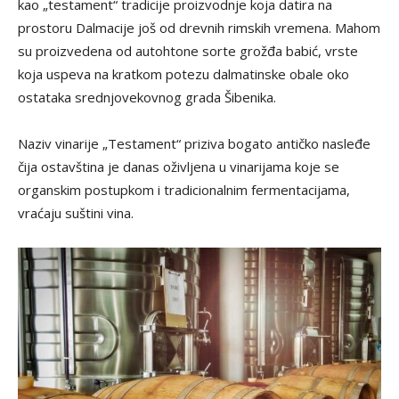
kao „testament“ tradicije proizvodnje koja datira na
prostoru Dalmacije još od drevnih rimskih vremena. Mahom
su proizvedena od autohtone sorte grožđa babić, vrste
koja uspeva na kratkom potezu dalmatinske obale oko
ostataka srednjovekovnog grada Šibenika.
Naziv vinarije „Testament“ priziva bogato antičko nasleđe
čija ostavština je danas oživljena u vinarijama koje se
organskim postupkom i tradicionalnim fermentacijama,
vraćaju suštini vina.