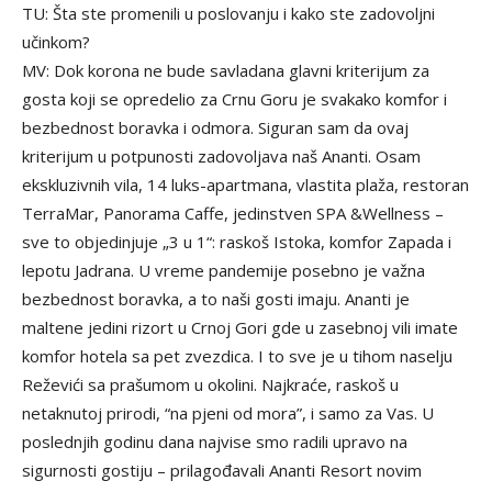
TU: Šta ste promenili u poslovanju i kako ste zadovoljni
učinkom?
MV: Dok korona ne bude savladana glavni kriterijum za
gosta koji se opredelio za Crnu Goru je svakako komfor i
bezbednost boravka i odmora. Siguran sam da ovaj
kriterijum u potpunosti zadovoljava naš Ananti. Osam
ekskluzivnih vila, 14 luks-apartmana, vlastita plaža, restoran
TerraMar, Panorama Caffe, jedinstven SPA &Wellness –
sve to objedinjuje „3 u 1“: raskoš Istoka, komfor Zapada i
lepotu Jadrana. U vreme pandemije posebno je važna
bezbednost boravka, a to naši gosti imaju. Ananti je
maltene jedini rizort u Crnoj Gori gde u zasebnoj vili imate
komfor hotela sa pet zvezdica. I to sve je u tihom naselju
Reževići sa prašumom u okolini. Najkraće, raskoš u
netaknutoj prirodi, “na pjeni od mora”, i samo za Vas. U
poslednjih godinu dana najvise smo radili upravo na
sigurnosti gostiju – prilagođavali Ananti Resort novim