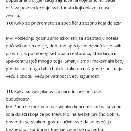
popustima u organizaciji sajmova na koje smo išli. Sada
država pokriva lečenje svih turista koji dolaze u nasu
zemlju.
TU: Kako se pripremate za specifičnu sezonu koja dolazi?
MV: Poslednju godinu smo iskoristili za adaptaciju hotela,
počevši od recepcije, dodatne specijalne dezinfekcije svih
prostorija, posebnog set-apa u restoranu, standarda u
Spa-centru i još mnogo toga. Smanjili smo i maksimalni broj
gostiju koji mogu biti u hotelu, tako da naši gosti sad imaju
veću slobodu, veću privatnost i veću sigurnost.
TU: Kakvi su vaši planovi za naredni period i bližu
budućnost?
MV: Sada se moramo maksimalno koncentrisati na sezonu
koja dolazi i koja će po trenutnoj najavi biti prilično dobra,
posvetiti se svakom gostu i učiniti sve da se osećaju
bezbedno i komforno. Kasnije ćemo se posvetiti