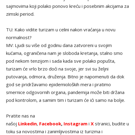
sajmovima koji polako ponovo kreću i posebnim akcijama za
zimski period.
TU: Kako vidite turizam u celini nakon vraćanja u novu
normalnost?
MV: Ljudi su više od godinu dana zatvoreni u svojim
kućama, ograničena nam je sloboda kretanja, stalno smo
pod nekom tenzijom i sada kada sve polako popušta,
turizam će vrlo brzo doći na svoje, jer svi su željni
putovanja, odmora, druženja. Bitno je napomenuti da dok
god se pridržavamo epidemioloških mera i pratimo
smernice odgovornih organa, pandemija može biti držana
pod kontrolom, a samim tim i turizam će ići samo na bolje.
Pratite nas na
našoj
Linkedin
,
Facebook
,
Instagram
i
X
stranici, budite u
toku sa novostima i zanimljivostima iz turizma i