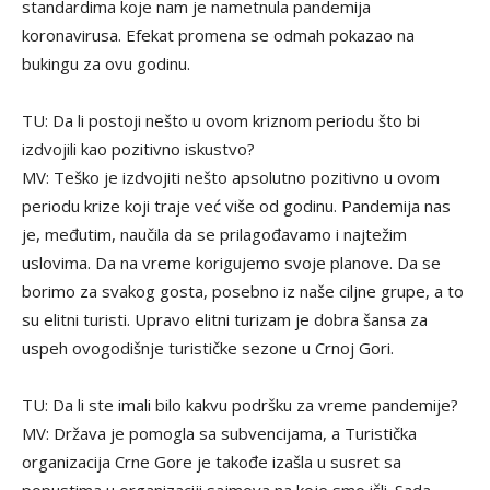
standardima koje nam je nametnula pandemija
koronavirusa. Efekat promena se odmah pokazao na
bukingu za ovu godinu.
TU: Da li postoji nešto u ovom kriznom periodu što bi
izdvojili kao pozitivno iskustvo?
MV: Teško je izdvojiti nešto apsolutno pozitivno u ovom
periodu krize koji traje već više od godinu. Pandemija nas
je, međutim, naučila da se prilagođavamo i najtežim
uslovima. Da na vreme korigujemo svoje planove. Da se
borimo za svakog gosta, posebno iz naše ciljne grupe, a to
su elitni turisti. Upravo elitni turizam je dobra šansa za
uspeh ovogodišnje turističke sezone u Crnoj Gori.
TU: Da li ste imali bilo kakvu podršku za vreme pandemije?
MV: Država je pomogla sa subvencijama, a Turistička
organizacija Crne Gore je takođe izašla u susret sa