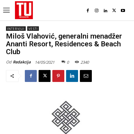
INTERVJUI
VESTI
Miloš Vlahović, generalni menadžer
Ananti Resort, Residences & Beach
Club
Od
Redakcija
14/05/2021
0
2340