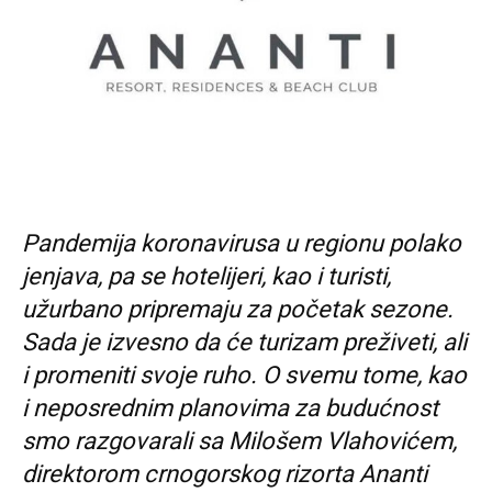
Pandemija koronavirusa u regionu polako
jenjava, pa se hotelijeri, kao i turisti,
užurbano pripremaju za početak sezone.
Sada je izvesno da će turizam preživeti, ali
i promeniti svoje ruho. O svemu tome, kao
i neposrednim planovima za budućnost
smo razgovarali sa Milošem Vlahovićem,
direktorom crnogorskog rizorta Ananti