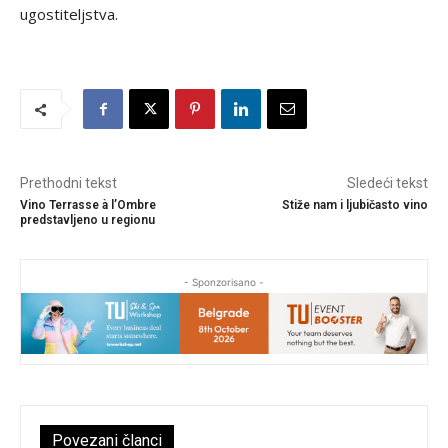
ugostiteljstva.
Prethodni tekst
Sledeći tekst
Vino Terrasse à l’Ombre
Stiže nam i ljubičasto vino
predstavljeno u regionu
- Sponzorisano -
Povezani članci