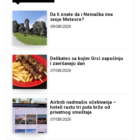
Da li znate da i Nemačka ima
svoje Meteore?
09/08/2026
Delikates sa kojim Grci započinju
i završavaju dan
07/08/2026
Airbnb nadmašio očekivanja –
hoteli rastu tri puta brže od
privatnog smeštaja
07/08/2026