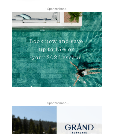
- Sponzorisano -
- Sponzorisano -