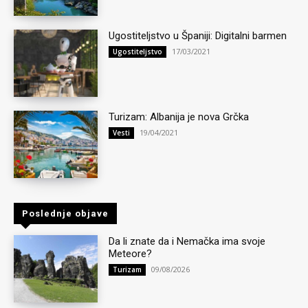
Ugostiteljstvo u Španiji: Digitalni barmen
17/03/2021
Ugostiteljstvo
Turizam: Albanija je nova Grčka
19/04/2021
Vesti
Poslednje objave
Da li znate da i Nemačka ima svoje
Meteore?
09/08/2026
Turizam