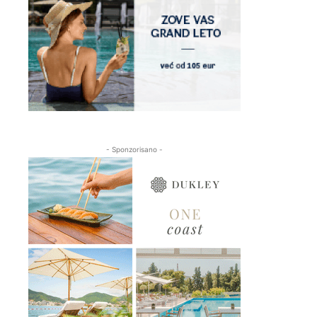
- Sponzorisano -