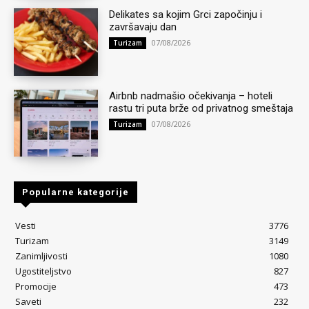
Delikates sa kojim Grci započinju i
završavaju dan
07/08/2026
Turizam
Airbnb nadmašio očekivanja – hoteli
rastu tri puta brže od privatnog smeštaja
07/08/2026
Turizam
Popularne kategorije
Vesti
3776
Turizam
3149
Zanimljivosti
1080
Ugostiteljstvo
827
Promocije
473
Saveti
232