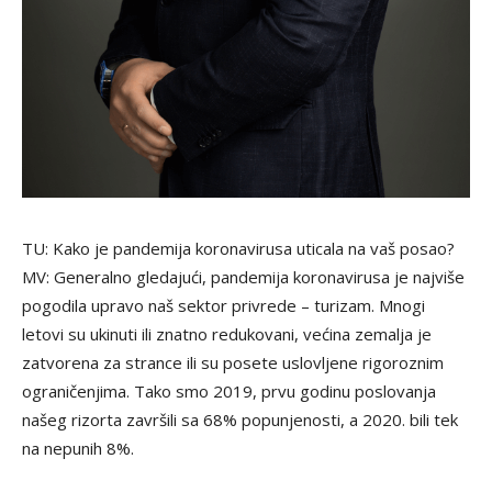
TU: Kako je pandemija koronavirusa uticala na vaš posao?
MV: Generalno gledajući, pandemija koronavirusa je najviše
pogodila upravo naš sektor privrede – turizam. Mnogi
letovi su ukinuti ili znatno redukovani, većina zemalja je
zatvorena za strance ili su posete uslovljene rigoroznim
ograničenjima. Tako smo 2019, prvu godinu poslovanja
našeg rizorta završili sa 68% popunjenosti, a 2020. bili tek
na nepunih 8%.