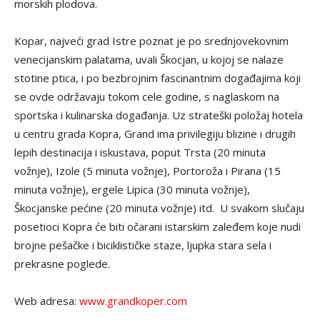
morskih plodova.
Kopar, najveći grad Istre poznat je po srednjovekovnim
venecijanskim palatama, uvali Škocjan, u kojoj se nalaze
stotine ptica, i po bezbrojnim fascinantnim događajima koji
se ovde održavaju tokom cele godine, s naglaskom na
sportska i kulinarska događanja. Uz strateški položaj hotela
u centru grada Kopra, Grand ima privilegiju blizine i drugih
lepih destinacija i iskustava, poput Trsta (20 minuta
vožnje), Izole (5 minuta vožnje), Portoroža i Pirana (15
minuta vožnje), ergele Lipica (30 minuta vožnje),
Škocjanske pećine (20 minuta vožnje) itd. U svakom slučaju
posetioci Kopra će biti očarani istarskim zaleđem koje nudi
brojne pešačke i biciklističke staze, ljupka stara sela i
prekrasne poglede.
Web adresa:
www.grandkoper.com