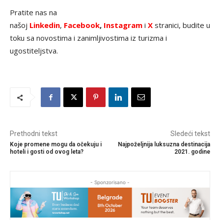
Pratite nas na
našoj
Linkedin
,
Facebook
,
Instagram
i
X
stranici, budite u
toku sa novostima i zanimljivostima iz turizma i
ugostiteljstva.
Prethodni tekst
Sledeći tekst
Koje promene mogu da očekuju i
Najpoželjnija luksuzna destinacija
hoteli i gosti od ovog leta?
2021. godine
- Sponzorisano -