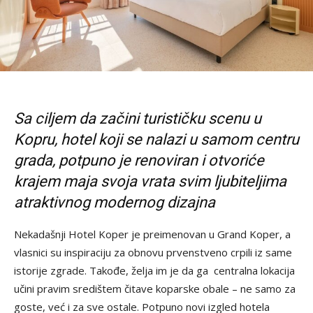
Sa ciljem da začini turističku scenu u
Kopru, hotel koji se nalazi u samom centru
grada, potpuno je renoviran i otvoriće
krajem maja svoja vrata svim ljubiteljima
atraktivnog moder
nog dizajna
Nekadašnji Hotel Koper je preimenovan u Grand Koper, a
vlasnici su inspiraciju za obnovu prvenstveno crpili iz same
istorije zgrade. Takođe, želja im je da ga centralna lokacija
učini pravim središtem čitave koparske obale – ne samo za
goste, već i za sve ostale. Potpuno novi izgled hotela