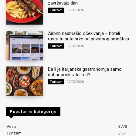
završavaju dan
07/08/2026
Turizam
Airbnb nadmašio očekivanja – hoteli
rastu tri puta brže od privatnog smeštaja
07/08/2026
Turizam
Da li je italijanska gastronomija samo
dobar posleratni mit?
07/08/2026
Turizam
Popularne kategorije
Vesti
3778
Turizam
3151