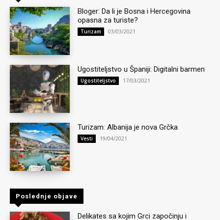
Bloger: Da li je Bosna i Hercegovina
opasna za turiste?
03/03/2021
Turizam
Ugostiteljstvo u Španiji: Digitalni barmen
17/03/2021
Ugostiteljstvo
Turizam: Albanija je nova Grčka
19/04/2021
Vesti
Poslednje objave
Delikates sa kojim Grci započinju i