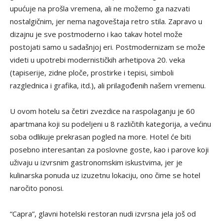
upućuje na prošla vremena, ali ne možemo ga nazvati
nostalgičnim, jer nema nagoveštaja retro stila. Zapravo u
dizajnu je sve postmoderno i kao takav hotel može
postojati samo u sadašnjoj eri. Postmodernizam se može
videti u upotrebi modernističkih arhetipova 20. veka
(tapiserije, zidne ploče, prostirke i tepisi, simboli
razglednica i grafika, itd.), ali prilagođenih našem vremenu.
U ovom hotelu sa četiri zvezdice na raspolaganju je 60
apartmana koji su podeljeni u 8 različitih kategorija, a većinu
soba odlikuje prekrasan pogled na more. Hotel će biti
posebno interesantan za poslovne goste, kao i parove koji
uživaju u izvrsnim gastronomskim iskustvima, jer je
kulinarska ponuda uz izuzetnu lokaciju, ono čime se hotel
naročito ponosi.
“Capra”, glavni hotelski restoran nudi izvrsna jela još od