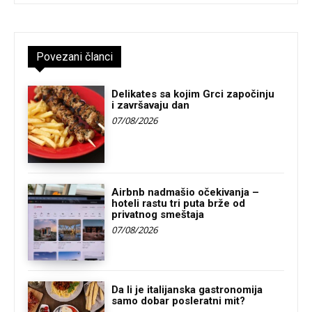
Povezani članci
Delikates sa kojim Grci započinju
i završavaju dan
07/08/2026
Airbnb nadmašio očekivanja –
hoteli rastu tri puta brže od
privatnog smeštaja
07/08/2026
Da li je italijanska gastronomija
samo dobar posleratni mit?