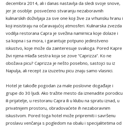
decembra 2014, ali i danas nastavlja da sledi svoje snove,
jer je osoblje posvećeno stvaranju nezaboravnih
kulinarskih doživljaja za sve one koji žive za vrhunsku hranu i
koji insistiraju na očaravajućoj atmosferi. Kulinarska zvezda
vodilja restorana Capra je svežina namirnica koje dolaze i
sa kopna i sa mora, i garantuje potpuno jedinstveno
iskustvo, koje može da zainteresuje svakoga. Pored Kapre
živi njena mlađa sestra koja se zove “Caprizza”. Ko ne
obožava picu? Caprizza je nešto posebno, sastojci su iz
Napulja, ali recept za izuzetnu picu znaju samo vlasnici.
Hotel je takođe pogodan za male poslovne događaje i
grupe do 30 ljudi. Ako tražite mesto da iznenadite porodicu
ili prijatelje, u restoranu Capra ili u klubu na spratu iznad, u
privatnijem prostoru, obradovaćete ih nezaboravnim
iskustvom. Pored toga hotel može pripremiti i savršenu
proslavu venčanja s pogledom na obalu i specijalitetima od