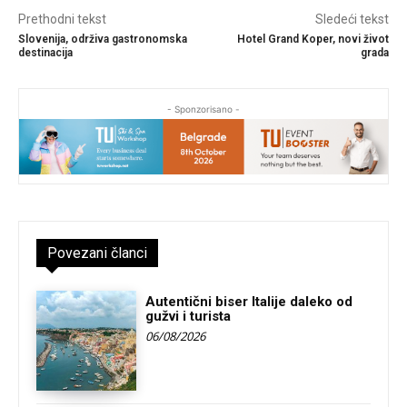
Prethodni tekst
Sledeći tekst
Slovenija, održiva gastronomska
Hotel Grand Koper, novi život
destinacija
grada
- Sponzorisano -
Povezani članci
Autentični biser Italije daleko od
gužvi i turista
06/08/2026