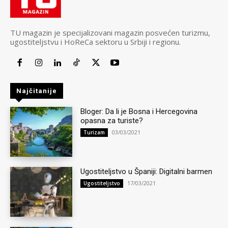
TU magazin je specijalizovani magazin posvećen turizmu,
ugostiteljstvu i HoReCa sektoru u Srbiji i regionu.
Najčitanije
Bloger: Da li je Bosna i Hercegovina
opasna za turiste?
03/03/2021
Turizam
Ugostiteljstvo u Španiji: Digitalni barmen
17/03/2021
Ugostiteljstvo