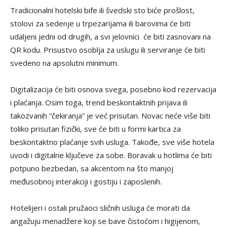
Tradicionalni hotelski bife ili švedski sto biće prošlost,
stolovi za sedenje u trpezarijama ili barovima će biti
udaljeni jedni od drugih, a svi jelovnici će biti zasnovani na
QR kodu. Prisustvo osoblja za uslugu ili serviranje će biti
svedeno na apsolutni minimum.
Digitalizacija će biti osnova svega, posebno kod rezervacija
i plaćanja. Osim toga, trend beskontaktnih prijava ili
takozvanih “čekiranja” je već prisutan. Novac neće više biti
toliko prisutan fizički, sve će biti u formi kartica za
beskontaktno plaćanje svih usluga. Takođe, sve više hotela
uvodi i digitalne ključeve za sobe. Boravak u hotlima će biti
potpuno bezbedan, sa akcentom na što manjoj
međusobnoj interakciji i gostiju i zaposlenih.
Hotelijeri i ostali pružaoci sličnih usluga će morati da
angažuju menadžere koji se bave čistoćom i higijenom,