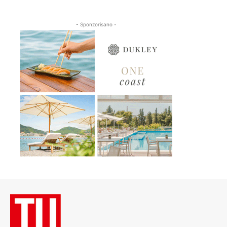
- Sponzorisano -