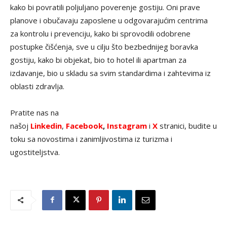
kako bi povratili poljuljano poverenje gostiju. Oni prave
planove i obučavaju zaposlene u odgovarajućim centrima
za kontrolu i prevenciju, kako bi sprovodili odobrene
postupke čišćenja, sve u cilju što bezbednijeg boravka
gostiju, kako bi objekat, bio to hotel ili apartman za
izdavanje, bio u skladu sa svim standardima i zahtevima iz
oblasti zdravlja.
Pratite nas na
našoj
Linkedin
,
Facebook
,
Instagram
i
X
stranici, budite u
toku sa novostima i zanimljivostima iz turizma i
ugostiteljstva.