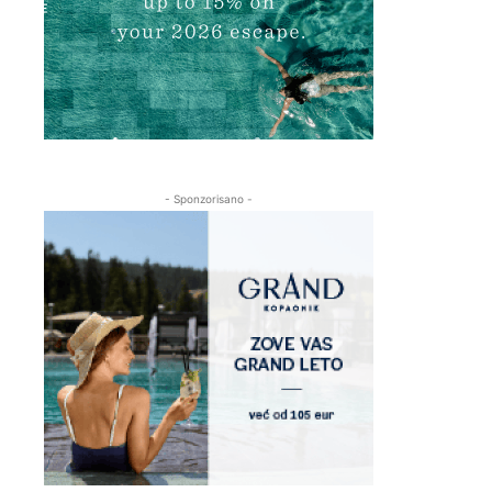
- Sponzorisano -