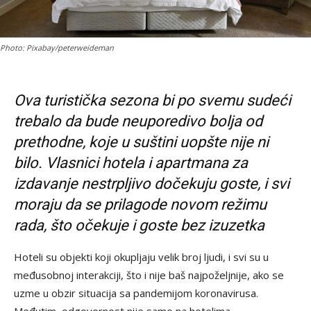
Photo: Pixabay/peterweideman
Ova turistička sezona bi po svemu sudeći
trebalo da bude neuporedivo bolja od
prethodne, koje u suštini uopšte nije ni
bilo. Vlasnici hotela i apartmana za
izdavanje nestrpljivo dočekuju goste, i svi
moraju da se prilagode novom režimu
rada, što očekuje i goste bez izuzetka
Hoteli su objekti koji okupljaju velik broj ljudi, i svi su u
međusobnoj interakciji, što i nije baš najpoželjnije, ako se
uzme u obzir situacija sa pandemijom koronavirusa.
Međutim, odgovornost nije samo na hotelima,