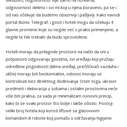
odgovornost delimo i svi mi koji u njima boravimo, pa se i
od nas očekuje da budemo obazriviji i pažljiviji. Kako navodi
portal Biznis Telegraf, i gosti i hoteli mogu da očekuju 4
glavne promene koje su negde već u praksi primenjene, a
negde bi tek trebalo da budu sprovedene.
Hoteli moraju da prilagode prostore na način da oni u
potpunosti odgovaraju gostima, svi uređaju koji pružaju
određene pogodnosti (klima uređaji, prečišćivači vazduha i
slični) moraju biti beskontaktni, odosno moraju se
kontrolisati bez direktnog dodirivanja. Osim toga, ukrasni
predmeti i dekoracija u sobama i ostalim prostorima neće
više biti praksa, za sada je minimalizam osnovni princip,
kako bi se svaki prostor što bolje i lakše očistio. Postoji
veliki broj hotela koji koristi liftove sa glasovnom
komandom ili robote koji pomažu u održavanju higijene.