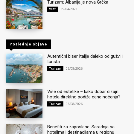
Turizam: Albanija je nova Grčka
19/04/2021
Vesti
Poslednje objave
Autentični biser Italije daleko od gužvi i
turista
06/08/2026
Turizam
Više od estetike – kako dobar dizajn
hotela direktno podiže cene noćenja?
06/08/2026
Turizam
Benefiti za zaposlene: Saradnja sa
hotelima i destinacijama u regionu