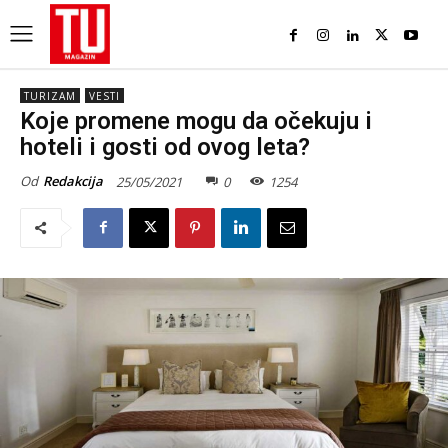
TURIZAM
VESTI
Koje promene mogu da očekuju i
hoteli i gosti od ovog leta?
Od
Redakcija
25/05/2021
0
1254