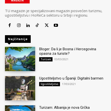
TU magazin je specijalizovani magazin posvećen turizmu,
ugostiteljstvu i HoReCa sektoru u Srbiji i regionu.
Najčitanije
Bloger: Da li je Bosna i Hercegovina
opasna za turiste?
03/03/2021
Turizam
Ugostiteljstvo u Španiji: Digitalni barmen
17/03/2021
Ugostiteljstvo
Turizam: Albanija je nova Grčka