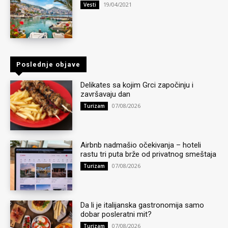
19/04/2021
Vesti
Poslednje objave
Delikates sa kojim Grci započinju i
završavaju dan
07/08/2026
Turizam
Airbnb nadmašio očekivanja – hoteli
rastu tri puta brže od privatnog smeštaja
07/08/2026
Turizam
Da li je italijanska gastronomija samo
dobar posleratni mit?
07/08/2026
Turizam