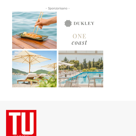
- Sponzorisano -