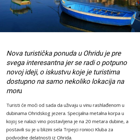
Nova turistička ponuda u Ohridu je pre
svega interesantna jer se radi o potpuno
novoj ideji, o iskustvu koje je turistima
dostupno na samo nekoliko lokacija na
mor
u
Turisti će moći od sada da uživaju u vinu rashlađenom u
dubinama Ohridskog jezera. Specijalna metalna korpa u
kojoj se nalazi vino postavljena je na 20 metara dubine, a
postavili su je u blizini sela Trpejci ronioci Kluba za
podvodne delatnosti iz Ohrida.