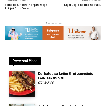
Saradnja turističkih organizacije
Najskuplji sladoled na svetu
Srbije i Crne Gore
- Sponzorisano -
Povezani članci
Delikates sa kojim Grci započinju
i završavaju dan
07/08/2026