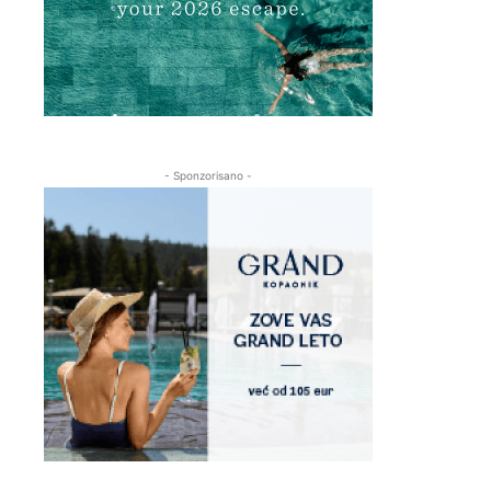
- Sponzorisano -