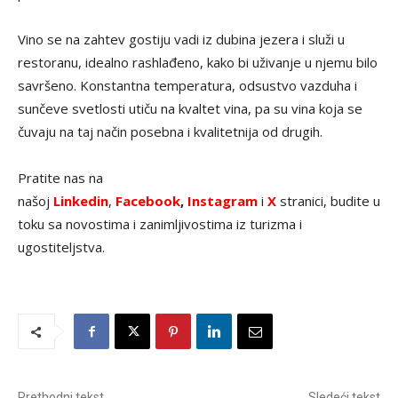
Vino se na zahtev gostiju vadi iz dubina jezera i služi u
restoranu, idealno rashlađeno, kako bi uživanje u njemu bilo
savršeno. Konstantna temperatura, odsustvo vazduha i
sunčeve svetlosti utiču na kvaltet vina, pa su vina koja se
čuvaju na taj način posebna i kvalitetnija od drugih.
Pratite nas na
našoj
Linkedin
,
Facebook
,
Instagram
i
X
stranici, budite u
toku sa novostima i zanimljivostima iz turizma i
ugostiteljstva.
Prethodni tekst
Sledeći tekst