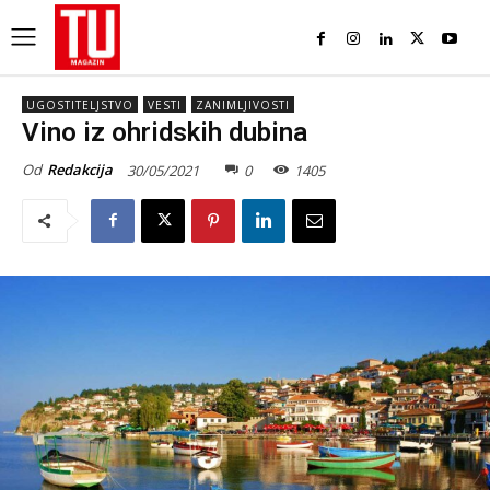
UGOSTITELJSTVO
VESTI
ZANIMLJIVOSTI
Vino iz ohridskih dubina
Od
Redakcija
30/05/2021
0
1405