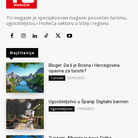
TU magazin je specijalizovani magazin posvećen turizmu,
ugostiteljstvu i HoReCa sektoru u Srbiji i regionu.
Najčitanije
Bloger: Da li je Bosna i Hercegovina
opasna za turiste?
03/03/2021
Turizam
Ugostiteljstvo u Španiji: Digitalni barmen
17/03/2021
Ugostiteljstvo