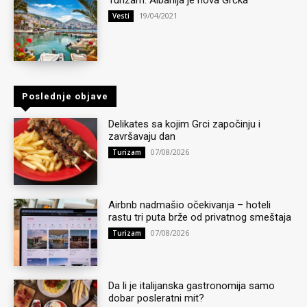
Turizam: Albanija je nova Grčka
19/04/2021
Vesti
Poslednje objave
Delikates sa kojim Grci započinju i
završavaju dan
07/08/2026
Turizam
Airbnb nadmašio očekivanja – hoteli
rastu tri puta brže od privatnog smeštaja
07/08/2026
Turizam
Da li je italijanska gastronomija samo
dobar posleratni mit?