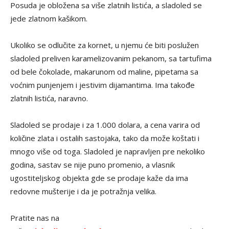
Posuda je obložena sa više zlatnih listića, a sladoled se
jede zlatnom kašikom.
Ukoliko se odlučite za kornet, u njemu će biti poslužen
sladoled preliven karamelizovanim pekanom, sa tartufima
od bele čokolade, makarunom od maline, pipetama sa
voćnim punjenjem i jestivim dijamantima. Ima takođe
zlatnih listića, naravno.
Sladoled se prodaje i za 1.000 dolara, a cena varira od
količine zlata i ostalih sastojaka, tako da može koštati i
mnogo više od toga. Sladoled je napravljen pre nekoliko
godina, sastav se nije puno promenio, a vlasnik
ugostiteljskog objekta gde se prodaje kaže da ima
redovne mušterije i da je potražnja velika.
Pratite nas na