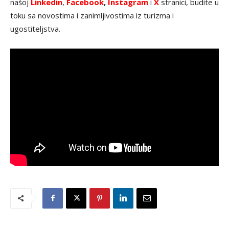
našoj
Linkedin
,
Facebook
,
Instagram
i
X
stranici, budite u
toku sa novostima i zanimljivostima iz turizma i
ugostiteljstva.