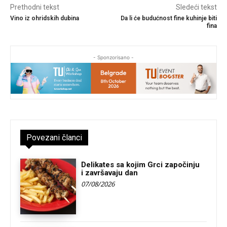
Prethodni tekst
Sledeći tekst
Vino iz ohridskih dubina
Da li će budućnost fine kuhinje biti
fina
- Sponzorisano -
Povezani članci
Delikates sa kojim Grci započinju
i završavaju dan
07/08/2026