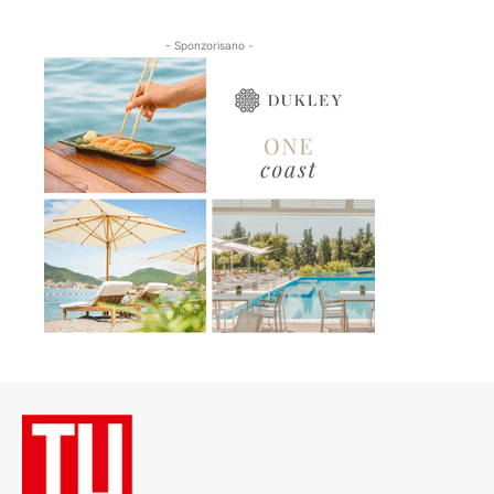
- Sponzorisano -