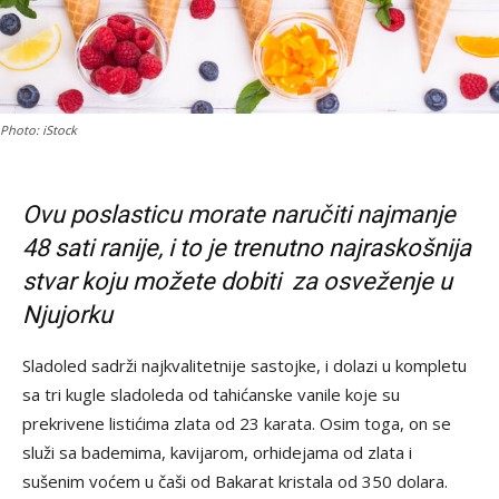
Photo: iStock
Ovu poslasticu morate naručiti najmanje
48 sati ranije, i to je trenutno najraskošnija
stvar koju možete dobiti za osveženje
u
Njujorku
Sladoled sadrži najkvalitetnije sastojke, i dolazi u kompletu
sa tri kugle sladoleda od tahićanske vanile koje su
prekrivene listićima zlata od 23 karata. Osim toga, on se
služi sa bademima, kavijarom, orhidejama od zlata i
sušenim voćem u čaši od Bakarat kristala od 350 dolara.