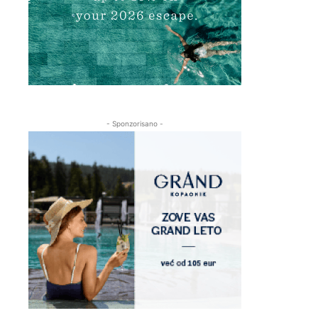
- Sponzorisano -