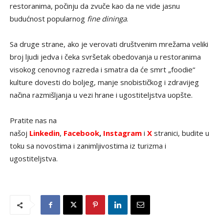
restoranima, počinju da zvuče kao da ne vide jasnu
budućnost popularnog
fine dininga
.
Sa druge strane, ako je verovati društvenim mrežama veliki
broj ljudi jedva i čeka svršetak obedovanja u restoranima
visokog cenovnog razreda i smatra da će smrt „foodie“
kulture dovesti do boljeg, manje snobističkog i zdravijeg
načina razmišljanja u vezi hrane i ugostiteljstva uopšte.
Pratite nas na
našoj
Linkedin
,
Facebook
,
Instagram
i
X
stranici, budite u
toku sa novostima i zanimljivostima iz turizma i
ugostiteljstva.