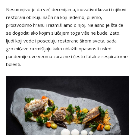
Nesumnjivo je da već decenijama, inovativni kuvari i njihovi
restorani oblikuju način na koji jedemo, pijemo,
proizvodimo hranu i razmišljamo o njoj. Nejasno je šta će
se dogoditi ako kojim slučajem toga više ne bude. Zato,
ljudi koji vode i poseduju restorane širom sveta, sada
grozničavo razmišljaju kako ublažiti opasnosti usled
pandemije ove veoma zarazne i često fatalne respiratorne
bolesti.