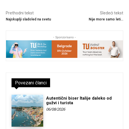
Prethodni tekst
Sledeći tekst
Najskuplji sladoled na svetu
Nije more samo leti…
- Sponzorisano -
Povezani članci
Autentični biser Italije daleko od
gužvi i turista
06/08/2026