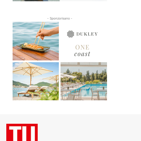
- Sponzorisano -