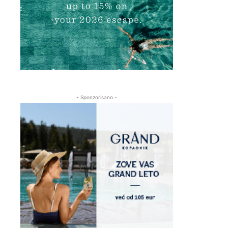
- Sponzorisano -