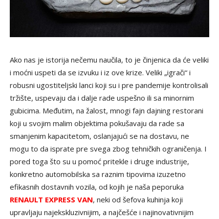
Ako nas je istorija nečemu naučila, to je činjenica da će veliki
i moćni uspeti da se izvuku i iz ove krize. Veliki „igrači“ i
robusni ugostiteljski lanci koji su i pre pandemije kontrolisali
tržište, uspevaju da i dalje rade uspešno ili sa minornim
gubicima. Međutim, na žalost, mnogi fajn dajning restorani
koji u svojim malim objektima pokušavaju da rade sa
smanjenim kapacitetom, oslanjajući se na dostavu, ne
mogu to da isprate pre svega zbog tehničkih ograničenja. I
pored toga što su u pomoć pritekle i druge industrije,
konkretno automobilska sa raznim tipovima izuzetno
efikasnih dostavnih vozila, od kojih je naša peporuka
RENAULT EXPRESS VAN
, neki od šefova kuhinja koji
upravljaju najekskluzivnijim, a najčešće i najinovativnijim