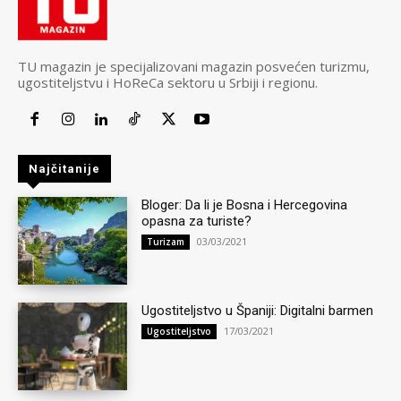
TU magazin je specijalizovani magazin posvećen turizmu,
ugostiteljstvu i HoReCa sektoru u Srbiji i regionu.
Najčitanije
Bloger: Da li je Bosna i Hercegovina
opasna za turiste?
03/03/2021
Turizam
Ugostiteljstvo u Španiji: Digitalni barmen
17/03/2021
Ugostiteljstvo