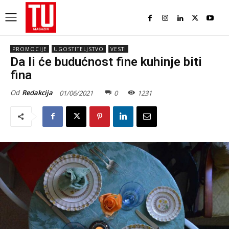
PROMOCIJE
UGOSTITELJSTVO
VESTI
Da li će budućnost fine kuhinje biti
fina
Od
Redakcija
01/06/2021
0
1231