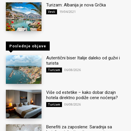
Turizam: Albanija je nova Grčka
19/04/2021
Vesti
Poslednje objave
Autentični biser Italije daleko od gužvi i
turista
06/08/2026
Turizam
Više od estetike – kako dobar dizajn
hotela direktno podiže cene noćenja?
06/08/2026
Turizam
Benefiti za zaposlene: Saradnja sa