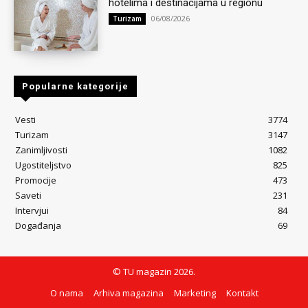
hotelima i destinacijama u regionu
06/08/2026
Turizam
Popularne kategorije
Vesti
3774
Turizam
3147
Zanimljivosti
1082
Ugostiteljstvo
825
Promocije
473
Saveti
231
Intervjui
84
Događanja
69
© TU magazin 2026.
O nama
Arhiva magazina
Marketing
Kontakt