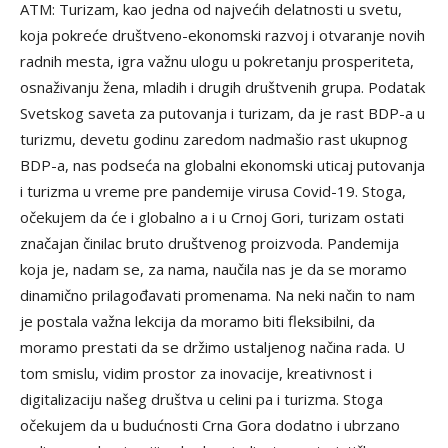
ATM: Turizam, kao jedna od najvećih delatnosti u svetu,
koja pokreće društveno-ekonomski razvoj i otvaranje novih
radnih mesta, igra važnu ulogu u pokretanju prosperiteta,
osnaživanju žena, mladih i drugih društvenih grupa. Podatak
Svetskog saveta za putovanja i turizam, da je rast BDP-a u
turizmu, devetu godinu zaredom nadmašio rast ukupnog
BDP-a, nas podseća na globalni ekonomski uticaj putovanja
i turizma u vreme pre pandemije virusa Covid-19. Stoga,
očekujem da će i globalno a i u Crnoj Gori, turizam ostati
značajan činilac bruto društvenog proizvoda. Pandemija
koja je, nadam se, za nama, naučila nas je da se moramo
dinamično prilagođavati promenama. Na neki način to nam
je postala važna lekcija da moramo biti fleksibilni, da
moramo prestati da se držimo ustaljenog načina rada. U
tom smislu, vidim prostor za inovacije, kreativnost i
digitalizaciju našeg društva u celini pa i turizma. Stoga
očekujem da u budućnosti Crna Gora dodatno i ubrzano