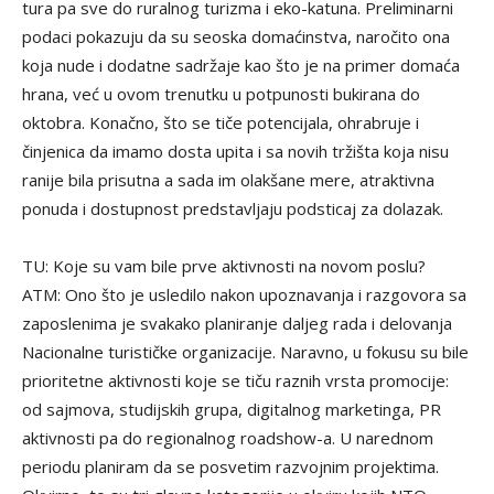
tura pa sve do ruralnog turizma i eko-katuna. Preliminarni
podaci pokazuju da su seoska domaćinstva, naročito ona
koja nude i dodatne sadržaje kao što je na primer domaća
hrana, već u ovom trenutku u potpunosti bukirana do
oktobra. Konačno, što se tiče potencijala, ohrabruje i
činjenica da imamo dosta upita i sa novih tržišta koja nisu
ranije bila prisutna a sada im olakšane mere, atraktivna
ponuda i dostupnost predstavljaju podsticaj za dolazak.
TU: Koje su vam bile prve aktivnosti na novom poslu?
ATM: Ono što je usledilo nakon upoznavanja i razgovora sa
zaposlenima je svakako planiranje daljeg rada i delovanja
Nacionalne turističke organizacije. Naravno, u fokusu su bile
prioritetne aktivnosti koje se tiču raznih vrsta promocije:
od sajmova, studijskih grupa, digitalnog marketinga, PR
aktivnosti pa do regionalnog roadshow-a. U narednom
periodu planiram da se posvetim razvojnim projektima.