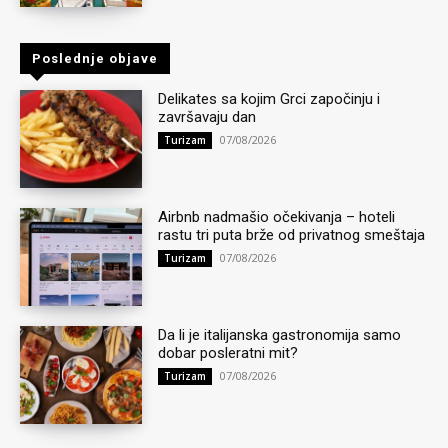
Poslednje objave
Delikates sa kojim Grci započinju i
završavaju dan
07/08/2026
Turizam
Airbnb nadmašio očekivanja – hoteli
rastu tri puta brže od privatnog smeštaja
07/08/2026
Turizam
Da li je italijanska gastronomija samo
dobar posleratni mit?
07/08/2026
Turizam