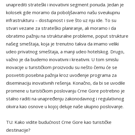
unaprediti strateški i inovativni segment ponuda. Jedan je
kolosek gde moramo da poboljšavamo našu sveukupnu
infrastrukturu – dostupnost i sve što uz nju ide. To su
stvari vezane za strateško planiranje, ali moramo i da
obratimo pažnju na strukturalne probleme, poput strukture
našeg smeštaja, koja je trenutno takva da imamo veliki
udeo privatnog smeštaja, a manji udeo hotelskog. Drugo,
važno je da budemo inovativni i kreativni. U tom smislu
inovacije u turističkom proizvodu su nešto čemu će se
posvetiti posebna pažnja kroz uvođenje programa za
diseminaciju inovativnih rešenja. Konačno, da bi se uvodile
promene u turističkom poslovanju Crne Gore potrebno je
stalno raditi na unapređenju zakonodavnog i regulativnog
okvira kao osnove u kojoj deluje naše ukupno poslovanje.
TU: Kako vidite budućnost Crne Gore kao turističke
destinacije?