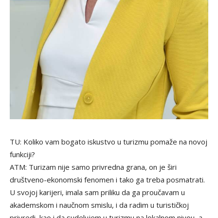
TU: Koliko vam bogato iskustvo u turizmu pomaže na novoj
funkciji?
ATM: Turizam nije samo privredna grana, on je širi
društveno-ekonomski fenomen i tako ga treba posmatrati.
U svojoj karijeri, imala sam priliku da ga proučavam u
akademskom i naučnom smislu, i da radim u turističkoj
privredi, kao i da sudelujem u turizmu na lokalnom nivou, a