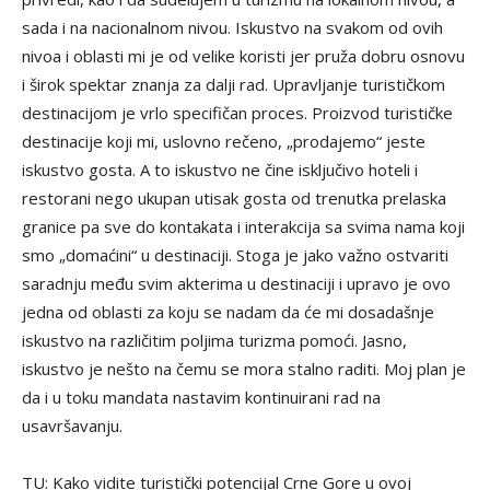
sada i na nacionalnom nivou. Iskustvo na svakom od ovih
nivoa i oblasti mi je od velike koristi jer pruža dobru osnovu
i širok spektar znanja za dalji rad. Upravljanje turističkom
destinacijom je vrlo specifičan proces. Proizvod turističke
destinacije koji mi, uslovno rečeno, „prodajemo“ jeste
iskustvo gosta. A to iskustvo ne čine isključivo hoteli i
restorani nego ukupan utisak gosta od trenutka prelaska
granice pa sve do kontakata i interakcija sa svima nama koji
smo „domaćini“ u destinaciji. Stoga je jako važno ostvariti
saradnju među svim akterima u destinaciji i upravo je ovo
jedna od oblasti za koju se nadam da će mi dosadašnje
iskustvo na različitim poljima turizma pomoći. Jasno,
iskustvo je nešto na čemu se mora stalno raditi. Moj plan je
da i u toku mandata nastavim kontinuirani rad na
usavršavanju.
TU: Kako vidite turistički potencijal Crne Gore u ovoj