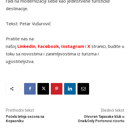
radi na modernizaciji sebe kao jedinstvene turističke
destinacije.
Tekst: Petar Vušurović
Pratite nas na
našoj
Linkedin
,
Facebook
,
Instagram
i
X
stranici, budite u
toku sa novostima i zanimljivostima iz turizma i
ugostiteljstva.
Prethodni tekst
Sledeći tekst
Počela letnja sezona na
Otvoren Tapasake klub u
Kopaoniku
One&Only Portonovi rizortu