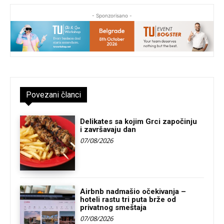
- Sponzorisano -
Povezani članci
Delikates sa kojim Grci započinju
i završavaju dan
07/08/2026
Airbnb nadmašio očekivanja –
hoteli rastu tri puta brže od
privatnog smeštaja
07/08/2026