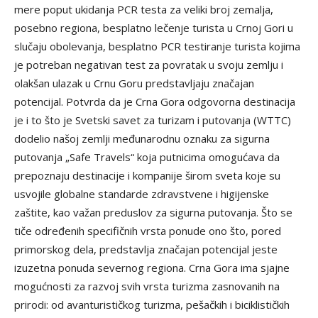
mere poput ukidanja PCR testa za veliki broj zemalja,
posebno regiona, besplatno lečenje turista u Crnoj Gori u
slučaju obolevanja, besplatno PCR testiranje turista kojima
je potreban negativan test za povratak u svoju zemlju i
olakšan ulazak u Crnu Goru predstavljaju značajan
potencijal. Potvrda da je Crna Gora odgovorna destinacija
je i to što je Svetski savet za turizam i putovanja (WTTC)
dodelio našoj zemlji međunarodnu oznaku za sigurna
putovanja „Safe Travels“ koja putnicima omogućava da
prepoznaju destinacije i kompanije širom sveta koje su
usvojile globalne standarde zdravstvene i higijenske
zaštite, kao važan preduslov za sigurna putovanja. Što se
tiče određenih specifičnih vrsta ponude ono što, pored
primorskog dela, predstavlja značajan potencijal jeste
izuzetna ponuda severnog regiona. Crna Gora ima sjajne
mogućnosti za razvoj svih vrsta turizma zasnovanih na
prirodi: od avanturističkog turizma, pešačkih i biciklističkih