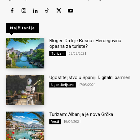
Najčitanije
Bloger: Da li je Bosna i Hercegovina
opasna za turiste?
03/03/2021
Turizam
Ugostiteljstvo u Španiji: Digitalni barmen
17/03/2021
Ugostiteljstvo
Turizam: Albanija je nova Grčka
19/04/2021
Vesti