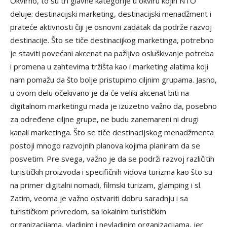
Okvirno, to su tri glavne kategorije u okviru kojih NTO
deluje: destinacijski marketing, destinacijski menadžment i
prateće aktivnosti čiji je osnovni zadatak da podrže razvoj
destinacije. Što se tiče destinacijkog marketinga, potrebno
je staviti povećani akcenat na pažljivo osluškivanje potreba
i promena u zahtevima tržišta kao i marketing alatima koji
nam pomažu da što bolje pristupimo ciljnim grupama. Jasno,
u ovom delu očekivano je da će veliki akcenat biti na
digitalnom marketingu mada je izuzetno važno da, posebno
za određene ciljne grupe, ne budu zanemareni ni drugi
kanali marketinga. Što se tiče destinacijskog menadžmenta
postoji mnogo razvojnih planova kojima planiram da se
posvetim. Pre svega, važno je da se podrži razvoj različitih
turističkih proizvoda i specifičnih vidova turizma kao što su
na primer digitalni nomadi, filmski turizam, glamping i sl.
Zatim, veoma je važno ostvariti dobru saradnju i sa
turističkom privredom, sa lokalnim turističkim
organizacijama, vladinim i nevladinim organizacijama, jer