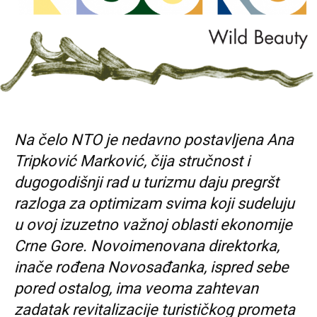
Na čelo NTO je nedavno postavljena Ana
Tripković Marković, čija stručnost i
dugogodišnji rad u turizmu daju pregršt
razloga za optimizam svima koji sudeluju
u ovoj izuzetno važnoj oblasti ekonomije
Crne Gore. Novoimenovana direktorka,
inače rođena Novosađanka, ispred sebe
pored ostalog, ima veoma zahtevan
zadatak revitalizacije turističkog prometa