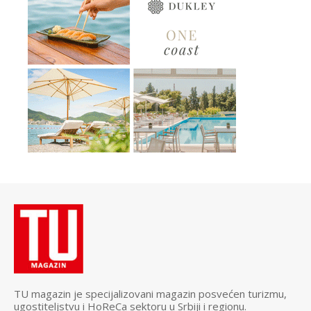
TU magazin je specijalizovani magazin posvećen turizmu,
ugostiteljstvu i HoReCa sektoru u Srbiji i regionu.