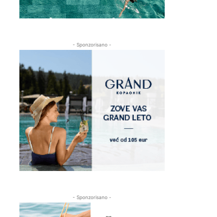
- Sponzorisano -
- Sponzorisano -