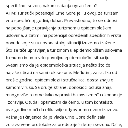
specifičnoj sezoni, nakon ukidanja ograničenja?
ATM: Turistički potencijal Crne Gore je i u ovoj, za turizam
vrlo specifičnoj godini, dobar. Prevashodno, to se odnosi
na poboljšanje upravljanja turizmom u epidemiološkim
uslovima, a zatim i na potencijal određenih specifičnih vrsta
ponude koje su u novonastaloj situaciji izuzetno tražene.
Što se tiče upravljanja turizmom u epidemiološkim uslovima
trenutno imamo vrlo povoljnu epidemiološku situaciju.
Svesni smo da je epidemiološka situacija nešto što će
najviše uticati na sami tok sezone. Međutim, za razliku od
prošle godine, epidemiolozi i stručna lica, dosta znaju o
samom virusu. Sa druge strane, donosioci odluka znaju
mnogo više o tome kako napraviti balans između ekonomije
i zdravlja. Otuda i optimizam da ćemo, u tom kontekstu,
ove godine moći da efikasnije odgovorimo ovom izazovu.
Važna je i činjenica da je Vlada Crne Gore definisala
zdravstvene protokole za predstojeću letnju sezonu. Dalje,