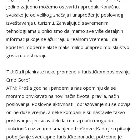
jedino zajedno možemo ostvariti napredak. Konačno,
svakako je od velikog značaja i unapređenje poslovnog
izveštavanja u turizmu. Zahvaljujući savremenim
tehnologijama u prilici smo da imamo sve više detaljnih
informacija koje se ažuriraju u realnom vremenu i da
koristeći moderne alate maksimalno unapredimo iskustvo
gosta u destinaciji.
TU: Da li planirate neke promene u turističkom poslovanju
Crne Gore?
ATM: Prošla godina i pandemija nas opominju da se
moramo privikavati na novi način života, pravila, način
poslovanja. Poslovne aktivnosti i obrazovanje su se odvijali
online duže vreme, a neke kompanije su nastavile takvo
poslovanje, jer su uvideli da i na taj način mogu da
funkcionišu uz znatno smanjene troškove. Kada je u pitanju
poboljšanje sveukupne turističke ponude, potrebno je