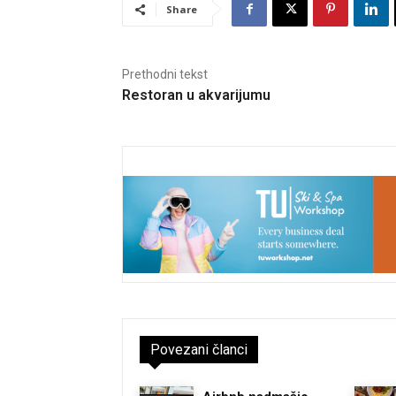
Share
Prethodni tekst
Restoran u akvarijumu
Povezani članci