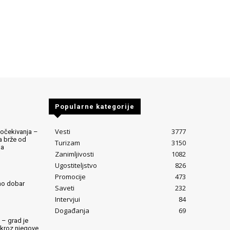
Popularne kategorije
Vesti
3777
očekivanja –
ta brže od
Turizam
3150
ja
Zanimljivosti
1082
Ugostiteljstvo
826
Promocije
473
mo dobar
Saveti
232
Intervjui
84
Događanja
69
 – grad je
 kroz njegove