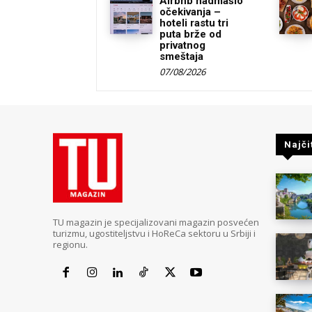
Airbnb nadmašio
očekivanja –
hoteli rastu tri
puta brže od
privatnog
smeštaja
07/08/2026
Najči
TU magazin je specijalizovani magazin posvećen
turizmu, ugostiteljstvu i HoReCa sektoru u Srbiji i
regionu.