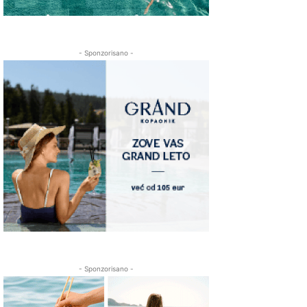
- Sponzorisano -
- Sponzorisano -