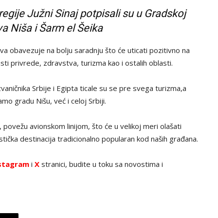
egije Južni Sinaj potpisali su u Gradskoj
a Niša i Šarm el Šeika
a obavezuje na bolju saradnju što će uticati pozitivno na
sti privrede, zdravstva, turizma kao i ostalih oblasti.
ničnika Srbije i Egipta ticale su se pre svega turizma,a
mo gradu Nišu, već i celoj Srbiji.
 povežu avionskom linijom, što će u velikoj meri olašati
istička destinacija tradicionalno popularan kod naših građana.
stagram
i
X
stranici, budite u toku sa novostima i