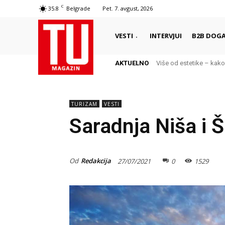
C
35.8
Belgrade
Pet. 7. avgust, 2026
VESTI
INTERVJUI
B2B DOGA
AKTUELNO
Više od estetike – kako
TURIZAM
VESTI
Saradnja Niša i 
Od
Redakcija
27/07/2021
0
1529