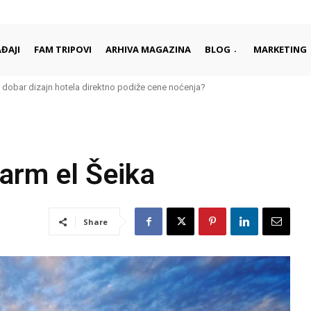
ĐAJI
FAM TRIPOVI
ARHIVA MAGAZINA
BLOG
MARKETING
 dobar dizajn hotela direktno podiže cene noćenja?
Šarm el Šeika
Share