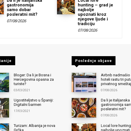
Da li je italijanska
Local lore
gastronomija
hunting – grad je
samo dobar
najbolje
posleratni mit?
upoznati kroz
njegove ljude i
07/08/2026
tradiciju
07/08/2026
tanije
Poslednje objave
Bloger: Da li je Bosna i
Airbnb nadmašio 
Hercegovina opasna za
hoteli rastu tri pu
turiste?
privatnog smešta
03/03/2021
07/08/2026
Ugostiteljstvo u Španiji:
Da li je italijanska
Digitalni barmen
gastronomija sa
posleratni mit?
17/03/2021
07/08/2026
Turizam: Albanija je nova
Local lore hunting
Grčka
najbolje upoznati