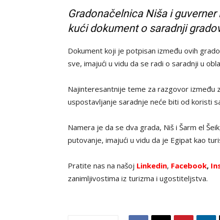
Gradonačelnica Niša i guverner r
kući dokument o saradnji gradov
Dokument koji je potpisan između ovih gradov
sve, imajući u vidu da se radi o saradnji u obla
Najinteresantnije teme za razgovor između zva
uspostavljanje saradnje neće biti od koristi sa
Namera je da se dva grada, Niš i Šarm el Šeik,
putovanje, imajući u vidu da je Egipat kao tur
Pratite nas na našoj
Linkedin
,
Facebook
,
In
zanimljivostima iz turizma i ugostiteljstva.