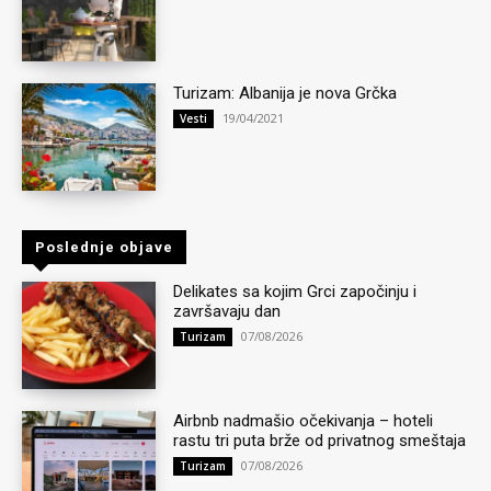
Turizam: Albanija je nova Grčka
19/04/2021
Vesti
Poslednje objave
Delikates sa kojim Grci započinju i
završavaju dan
07/08/2026
Turizam
Airbnb nadmašio očekivanja – hoteli
rastu tri puta brže od privatnog smeštaja
07/08/2026
Turizam