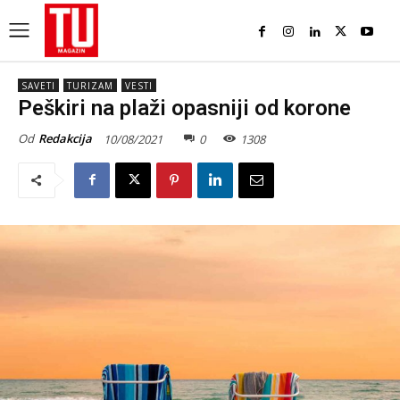
SAVETI
TURIZAM
VESTI
Peškiri na plaži opasniji od korone
Od
Redakcija
10/08/2021
0
1308