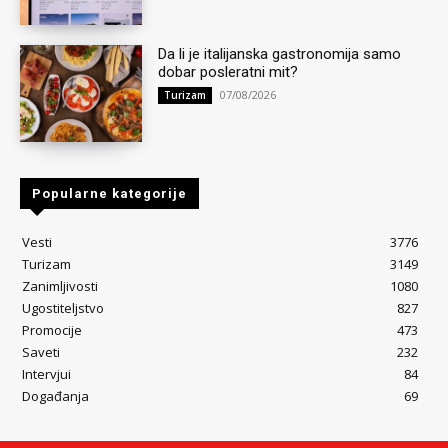
Da li je italijanska gastronomija samo
dobar posleratni mit?
07/08/2026
Turizam
Popularne kategorije
Vesti
3776
Turizam
3149
Zanimljivosti
1080
Ugostiteljstvo
827
Promocije
473
Saveti
232
Intervjui
84
Događanja
69