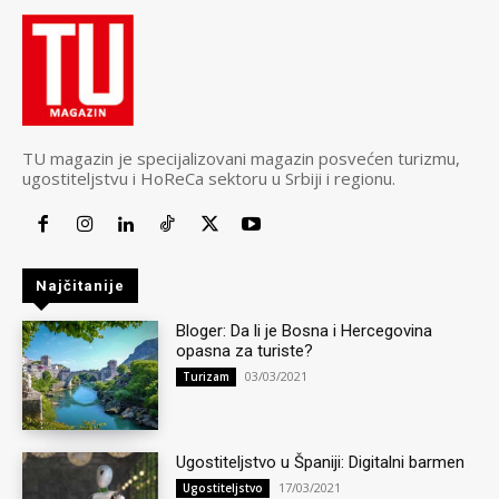
TU magazin je specijalizovani magazin posvećen turizmu,
ugostiteljstvu i HoReCa sektoru u Srbiji i regionu.
Najčitanije
Bloger: Da li je Bosna i Hercegovina
opasna za turiste?
03/03/2021
Turizam
Ugostiteljstvo u Španiji: Digitalni barmen
17/03/2021
Ugostiteljstvo