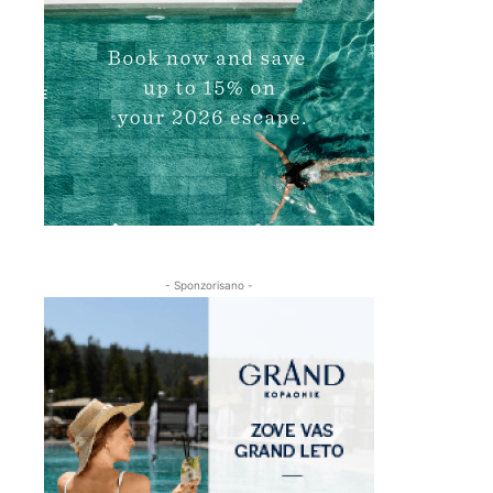
- Sponzorisano -