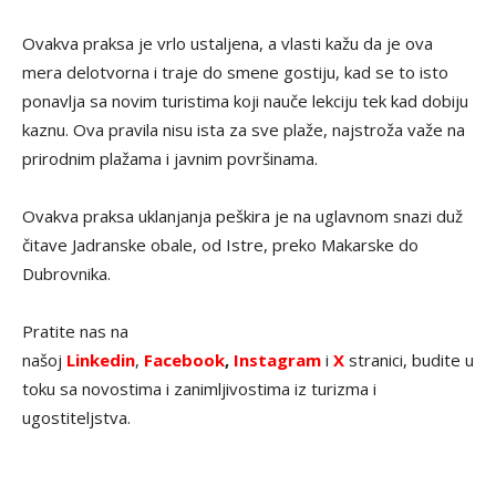
Ovakva praksa je vrlo ustaljena, a vlasti kažu da je ova
mera delotvorna i traje do smene gostiju, kad se to isto
ponavlja sa novim turistima koji nauče lekciju tek kad dobiju
kaznu. Ova pravila nisu ista za sve plaže, najstroža važe na
prirodnim plažama i javnim površinama.
Ovakva praksa uklanjanja peškira je na uglavnom snazi duž
čitave Jadranske obale, od Istre, preko Makarske do
Dubrovnika.
Pratite nas na
našoj
Linkedin
,
Facebook
,
Instagram
i
X
stranici, budite u
toku sa novostima i zanimljivostima iz turizma i
ugostiteljstva.