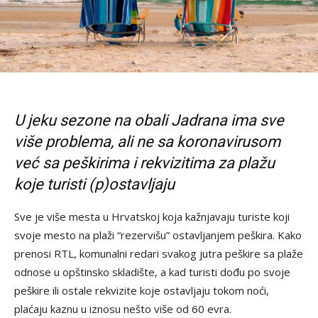
U jeku sezone na obali Jadrana ima sve
više problema, ali ne sa koronavirusom
već sa peškirima i rekvizitima za plažu
koje turisti (p)ostavljaju
Sve je više mesta u Hrvatskoj koja kažnjavaju turiste koji
svoje mesto na plaži “rezervišu” ostavljanjem peškira. Kako
prenosi RTL, komunalni redari svakog jutra peškire sa plaže
odnose u opštinsko skladište, a kad turisti dođu po svoje
peškire ili ostale rekvizite koje ostavljaju tokom noći,
plaćaju kaznu u iznosu nešto više od 60 evra.