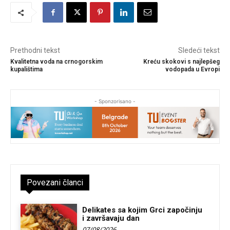
Prethodni tekst
Sledeći tekst
Kvalitetna voda na crnogorskim
Kreću skokovi s najlepšeg
kupalištima
vodopada u Evropi
- Sponzorisano -
Povezani članci
Delikates sa kojim Grci započinju
i završavaju dan
07/08/2026