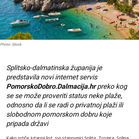
Photo: iStock
Splitsko-dalmatinska županija je
predstavila novi internet servis
PomorskoDobro.Dalmacija.hr
preko kog
se se može proveriti status neke plaže,
odnosno da li se radi o privatnoj plaži ili
slobodnom pomorskom dobru koje
pripada državi
Kako ističe Jutarnji list, svi stanovnici Splita, Trogira, Solina,