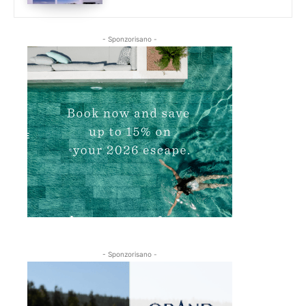
- Sponzorisano -
- Sponzorisano -