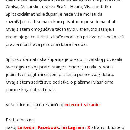
Omiša, Makarske, ostrva Brača, Hvara, Visa i ostatka
Splitskodalmatinske županije neće više morati da
razmišljaju da li su na nekom privatnom posedu na obali.
Ovaj sistem omogućava tačan uvid u trenutno stanje, i
preko njega će turisti takođe moći i da prijave da li neko krši
pravila ili uništava prirodna dobra na obali.
Splitsko-dalmatinska županija je prva u Hrvatskoj povezala
sve registre koji prate stanje u priobalju i tako stvorila
jedinstven digitalni sistem praćenja pomorskog dobra.
Ovaj sistem sadrži sve podatke o plažama i vlasnicima
pomorskog dobra i obala.
Vuše informacija na zvaničnoj
internet stranici
.
Pratite nas na
našoj
Linkedin
,
Facebook
,
Instagram
i
X
stranici, budite u