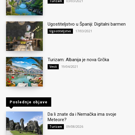
03/03/2021
Turizam
Ugostiteljstvo u Španiji: Digitalni barmen
17/03/2021
Ugostiteljstvo
Turizam: Albanija je nova Grčka
19/04/2021
Vesti
Poslednje objave
Da li znate da i Nemačka ima svoje
Meteore?
09/08/2026
Turizam