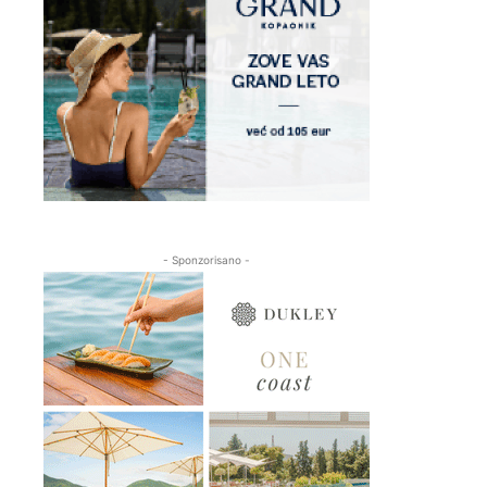
- Sponzorisano -