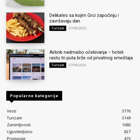
Delikates sa kojim Grci započinju i
završavaju dan
07/08/2026
Turizam
Airbnb nadmašio očekivanja – hoteli
rastu tri puta brže od privatnog smeštaja
07/08/2026
Turizam
Popularne kategorije
Vesti
3776
Turizam
3149
Zanimljivosti
1080
Ugostiteljstvo
827
Promocije
473