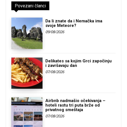
Povezani članci
Da li znate da i Nemačka ima
svoje Meteore?
09/08/2026
Delikates sa kojim Grci započinju
i završavaju dan
07/08/2026
Airbnb nadmašio očekivanja –
hoteli rastu tri puta brže od
privatnog smeštaja
07/08/2026