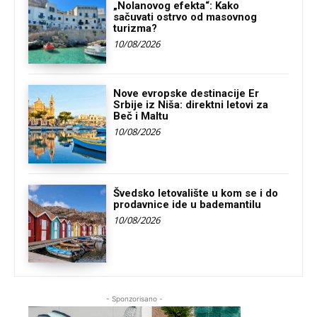
„Nolanovog efekta“: Kako
sačuvati ostrvo od masovnog
turizma?
10/08/2026
Nove evropske destinacije Er
Srbije iz Niša: direktni letovi za
Beč i Maltu
10/08/2026
Švedsko letovalište u kom se i do
prodavnice ide u bademantilu
10/08/2026
- Sponzorisano -