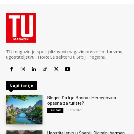
TU magazin je specijalizovani magazin posvećen turizmu,
ugostiteljstvu i HoReCa sektoru u Srbiji i regionu.
Najčitanije
Bloger: Da li je Bosna i Hercegovina
opasna za turiste?
03/03/2021
Turizam
Ugostiteljstvo u Španiji: Digitalni barmen