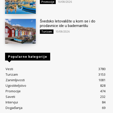
10/08/2026
Promocije
Švedsko letovalište u kom se i do
prodavnice ide u bademantilu
10/08/2026
Turizam
Popularne kategorije
Vesti
3780
Turizam
3153
Zanimljivosti
1081
Ugostiteljstvo
828
Promocije
474
Saveti
232
Intervjui
84
Događanja
69