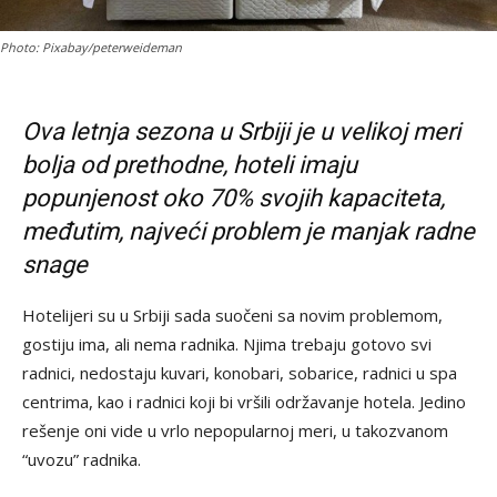
Photo: Pixabay/peterweideman
Ova letnja sezona u Srbiji je u velikoj meri
bolja od prethodne, hoteli imaju
popunjenost oko 70% svojih kapaciteta,
međutim, najveći problem je manjak radne
snage
Hotelijeri su u Srbiji sada suočeni sa novim problemom,
gostiju ima, ali nema radnika. Njima trebaju gotovo svi
radnici, nedostaju kuvari, konobari, sobarice, radnici u spa
centrima, kao i radnici koji bi vršili održavanje hotela. Jedino
rešenje oni vide u vrlo nepopularnoj meri, u takozvanom
“uvozu” radnika.