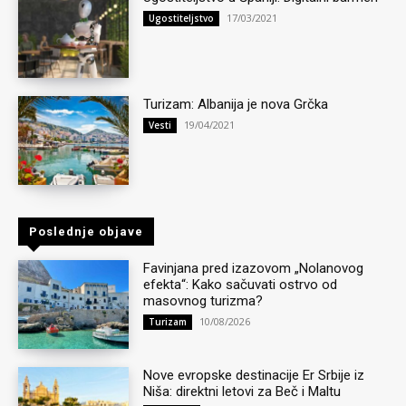
17/03/2021
Ugostiteljstvo
Turizam: Albanija je nova Grčka
19/04/2021
Vesti
Poslednje objave
Favinjana pred izazovom „Nolanovog
efekta“: Kako sačuvati ostrvo od
masovnog turizma?
10/08/2026
Turizam
Nove evropske destinacije Er Srbije iz
Niša: direktni letovi za Beč i Maltu