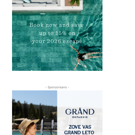
- Sponzorisano -