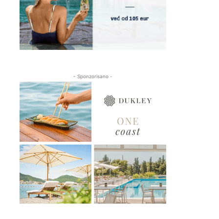
- Sponzorisano -