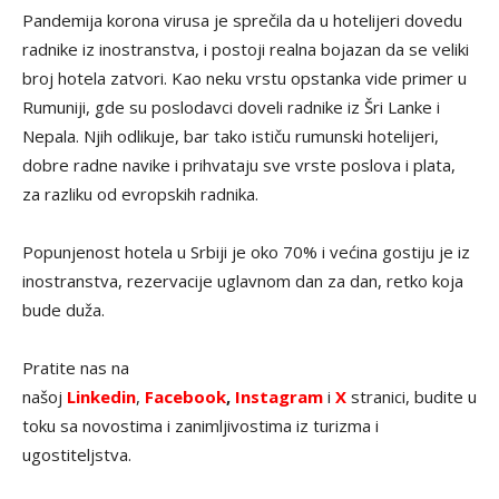
Pandemija korona virusa je sprečila da u hotelijeri dovedu
radnike iz inostranstva, i postoji realna bojazan da se veliki
broj hotela zatvori. Kao neku vrstu opstanka vide primer u
Rumuniji, gde su poslodavci doveli radnike iz Šri Lanke i
Nepala. Njih odlikuje, bar tako ističu rumunski hotelijeri,
dobre radne navike i prihvataju sve vrste poslova i plata,
za razliku od evropskih radnika.
Popunjenost hotela u Srbiji je oko 70% i većina gostiju je iz
inostranstva, rezervacije uglavnom dan za dan, retko koja
bude duža.
Pratite nas na
našoj
Linkedin
,
Facebook
,
Instagram
i
X
stranici, budite u
toku sa novostima i zanimljivostima iz turizma i
ugostiteljstva.