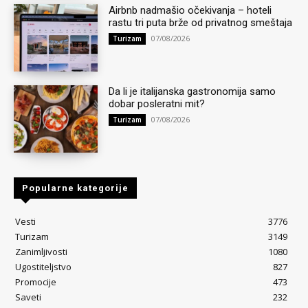
Airbnb nadmašio očekivanja – hoteli
rastu tri puta brže od privatnog smeštaja
07/08/2026
Turizam
Da li je italijanska gastronomija samo
dobar posleratni mit?
07/08/2026
Turizam
Popularne kategorije
Vesti
3776
Turizam
3149
Zanimljivosti
1080
Ugostiteljstvo
827
Promocije
473
Saveti
232