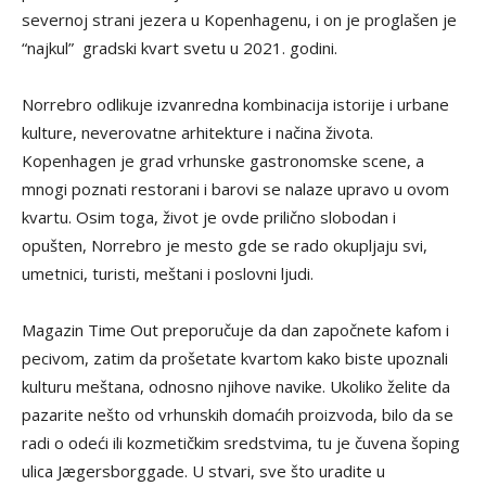
severnoj strani jezera u Kopenhagenu, i on je proglašen je
“najkul” gradski kvart svetu u 2021. godini.
Norrebro odlikuje izvanredna kombinacija istorije i urbane
kulture, neverovatne arhitekture i načina života.
Kopenhagen je grad vrhunske gastronomske scene, a
mnogi poznati restorani i barovi se nalaze upravo u ovom
kvartu. Osim toga, život je ovde prilično slobodan i
opušten, Norrebro je mesto gde se rado okupljaju svi,
umetnici, turisti, meštani i poslovni ljudi.
Magazin Time Out preporučuje da dan započnete kafom i
pecivom, zatim da prošetate kvartom kako biste upoznali
kulturu meštana, odnosno njihove navike. Ukoliko želite da
pazarite nešto od vrhunskih domaćih proizvoda, bilo da se
radi o odeći ili kozmetičkim sredstvima, tu je čuvena šoping
ulica Jægersborggade. U stvari, sve što uradite u