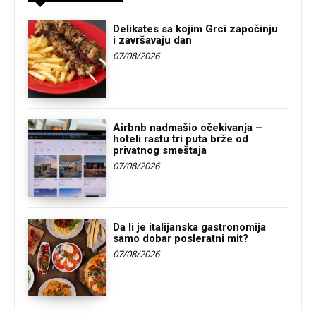
Delikates sa kojim Grci započinju
i završavaju dan
07/08/2026
Airbnb nadmašio očekivanja –
hoteli rastu tri puta brže od
privatnog smeštaja
07/08/2026
Da li je italijanska gastronomija
samo dobar posleratni mit?
07/08/2026