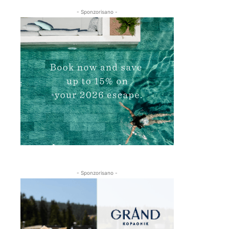
- Sponzorisano -
- Sponzorisano -