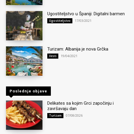
Ugostiteljstvo u Španiji: Digitalni barmen
17/03/2021
Ugostiteljstvo
Turizam: Albanija je nova Grčka
19/04/2021
Vesti
Poslednje objave
Delikates sa kojim Grci započinju i
završavaju dan
07/08/2026
Turizam