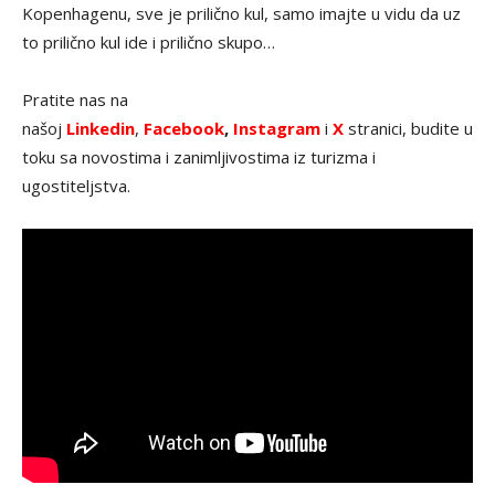
Kopenhagenu, sve je prilično kul, samo imajte u vidu da uz
to prilično kul ide i prilično skupo…
Pratite nas na
našoj
Linkedin
,
Facebook
,
Instagram
i
X
stranici, budite u
toku sa novostima i zanimljivostima iz turizma i
ugostiteljstva.