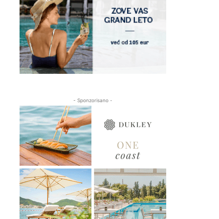
- Sponzorisano -