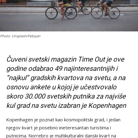
Photo: Unsplash/Febiyan
Čuveni svetski magazin Time Out je ove
godine odabrao 49 najinteresantnijih i
“najkul” gradskih kvartova na svetu, a na
osnovu ankete u kojoj je učestvovalo
skoro 30.000 svetskih putnika za najviše
kul grad na svetu izabran je Kopenhagen
Kopenhagen je poznat kao kosmopolitski grad, i jedan
njegov kvart je posebno ineteresantan turistima i
putnicima. Norrebro je multikulturalni danski kvart na