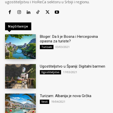
ugostiteljstvu i HoReCa sektoru u Srbiji i regionu.
Najčitanije
Bloger: Da li je Bosna i Hercegovina
opasna za turiste?
03/03/2021
Turizam
Ugostiteljstvo u Španiji: Digitalni barmen
17/03/2021
Ugostiteljstvo
Turizam: Albanija je nova Grčka
19/04/2021
Vesti