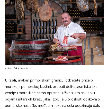
Autor: Jaka Ivancic
U
Izoli
, malom primorskom gradiću, otkrićete priče o
morskoj i pomorskoj baštini, probati delikatese istarske
zemlje i mora ili se samo opustiti i uživati u mirisu soli i
bojama istarskih brežuljaka. Izolu je u prošlosti odlikovalo
pomorsko nasleđe, međutim i okolna sela oduzimaju dah,