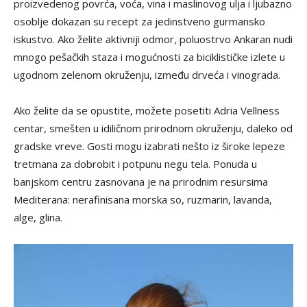
proizvedenog povrća, voća, vina i maslinovog ulja i ljubazno
osoblje dokazan su recept za jedinstveno gurmansko
iskustvo. Ako želite aktivniji odmor, poluostrvo Ankaran nudi
mnogo pešačkih staza i mogućnosti za biciklističke izlete u
ugodnom zelenom okruženju, između drveća i vinograda.
Ako želite da se opustite, možete posetiti Adria Vellness
centar, smešten u idiličnom prirodnom okruženju, daleko od
gradske vreve. Gosti mogu izabrati nešto iz široke lepeze
tretmana za dobrobit i potpunu negu tela. Ponuda u
banjskom centru zasnovana je na prirodnim resursima
Mediterana: nerafinisana morska so, ruzmarin, lavanda,
alge, glina.