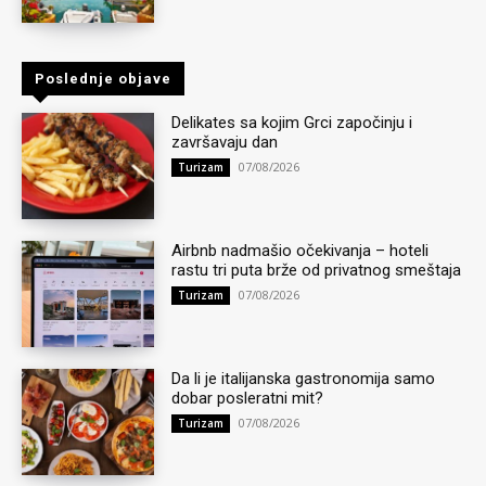
Poslednje objave
Delikates sa kojim Grci započinju i
završavaju dan
07/08/2026
Turizam
Airbnb nadmašio očekivanja – hoteli
rastu tri puta brže od privatnog smeštaja
07/08/2026
Turizam
Da li je italijanska gastronomija samo
dobar posleratni mit?
07/08/2026
Turizam