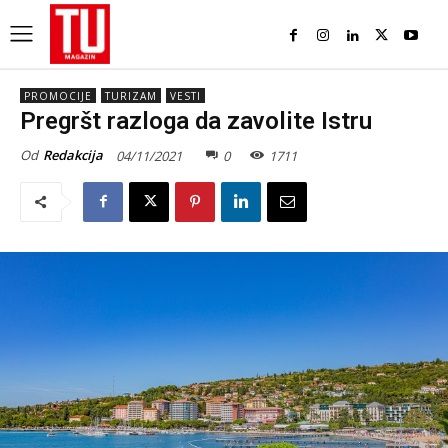
PROMOCIJE
TURIZAM
VESTI
Pregršt razloga da zavolite Istru
Od
Redakcija
04/11/2021
0
1711