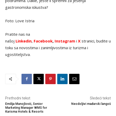
podrumima. Dakle, jeste li spremni za jesenja
gastronomska iskustva?
Foto: Love Istria
Pratite nas na
našoj
Linkedin
,
Facebook
,
Instagram
i
X
stranici, budite u
toku sa novostima i zanimljivostima iz turizma i
ugostiteljstva.
Prethodni tekst
Sledeći tekst
Emilija Manojlović, Senior
Neodoljivi mađarski langoš
Marketing Manager WMS for
Karisma Hotels & Resorts