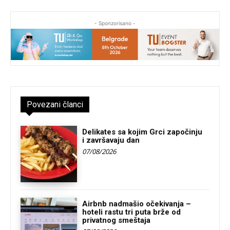
- Sponzorisano -
Povezani članci
Delikates sa kojim Grci započinju
i završavaju dan
07/08/2026
Airbnb nadmašio očekivanja –
hoteli rastu tri puta brže od
privatnog smeštaja