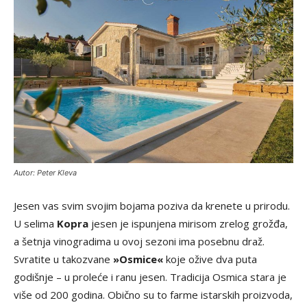
Autor: Peter Kleva
Jesen vas svim svojim bojama poziva da krenete u prirodu.
U selima
Kopra
jesen je ispunjena mirisom zrelog grožđa,
a šetnja vinogradima u ovoj sezoni ima posebnu draž.
Svratite u takozvane
»Osmice«
koje ožive dva puta
godišnje – u proleće i ranu jesen. Tradicija Osmica stara je
više od 200 godina. Obično su to farme istarskih proizvoda,