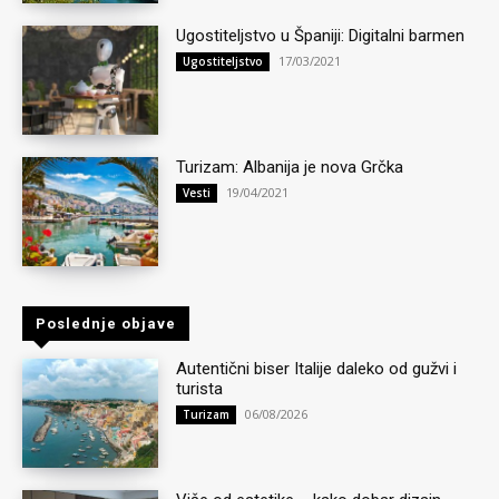
Ugostiteljstvo u Španiji: Digitalni barmen
17/03/2021
Ugostiteljstvo
Turizam: Albanija je nova Grčka
19/04/2021
Vesti
Poslednje objave
Autentični biser Italije daleko od gužvi i
turista
06/08/2026
Turizam