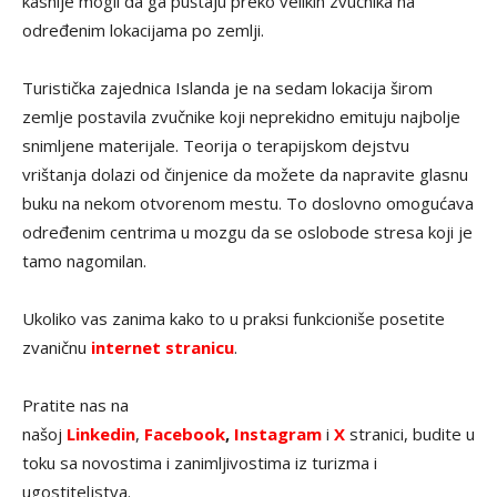
kasnije mogli da ga puštaju preko velikih zvučnika na
određenim lokacijama po zemlji.
Turistička zajednica Islanda je na sedam lokacija širom
zemlje postavila zvučnike koji neprekidno emituju najbolje
snimljene materijale. Teorija o terapijskom dejstvu
vrištanja dolazi od činjenice da možete da napravite glasnu
buku na nekom otvorenom mestu. To doslovno omogućava
određenim centrima u mozgu da se oslobode stresa koji je
tamo nagomilan.
Ukoliko vas zanima kako to u praksi funkcioniše posetite
zvaničnu
internet stranicu
.
Pratite nas na
našoj
Linkedin
,
Facebook
,
Instagram
i
X
stranici, budite u
toku sa novostima i zanimljivostima iz turizma i
ugostiteljstva.