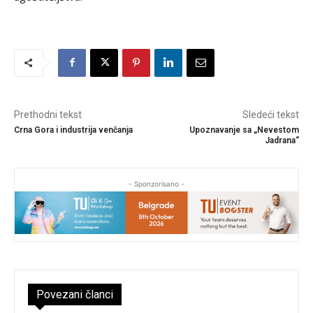
Prethodni tekst
Sledeći tekst
Crna Gora i industrija venčanja
Upoznavanje sa „Nevestom
Jadrana“
- Sponzorisano -
Povezani članci