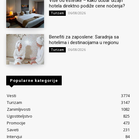
Više od estetike – kako dobar dizajn
hotela direktno podiže cene noćenja?
06/08/2026
Turizam
Benefiti za zaposlene: Saradnja sa
hotelima i destinacijama u regionu
06/08/2026
Turizam
Popularne kategorije
Vesti
3774
Turizam
3147
Zanimljivosti
1082
Ugostiteljstvo
825
Promocije
473
Saveti
231
Intervjui
84