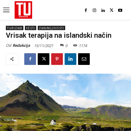
TURIZAM
VESTI
ZANIMLJIVOSTI
Vrisak terapija na islandski način
Od
Redakcija
15/11/2021
0
1174