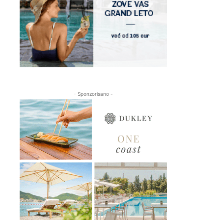
- Sponzorisano -