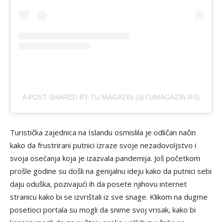
A POST SHARED BY TU MAGAZIN (@TUMAGAZIN.RS)
Turistička zajednica na Islandu osmislila je odličan način
kako da frustrirani putnici izraze svoje nezadovoljstvo i
svoja osećanja koja je izazvala pandemija. Još početkom
prošle godine su došli na genijalnu ideju kako da putnici sebi
daju oduška, pozivajući ih da posete njihovu internet
stranicu kako bi se izvrištali iz sve snage. Klikom na dugme
posetioci portala su mogli da snime svoj vrisak, kako bi