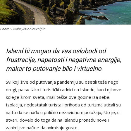
Photo: Pixabay/MonicaVolpin
Island bi mogao da vas oslobodi od
frustracije, napetosti i negativne energije,
makar to putovanje bilo i virtuelno
Svi koji žive od putovanja pandemiju su osetili teže nego
drugi, pa su tako i turistički radnici na Islandu, kao i njihove
kolege širom sveta, imali teške dve godine iza sebe.
Izolacija, nedostatak turista i prihoda od turizma uticali su
na to da se nađu u prilično nezavidnom položaju, što je, u
stvari, dovelo do toga da na Islandu pronađu nove i
zanimljive načine da animiraju goste.