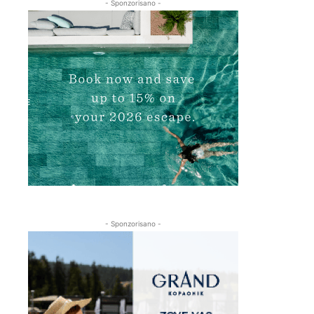
- Sponzorisano -
- Sponzorisano -