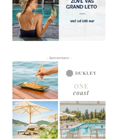
- Sponzorisano -