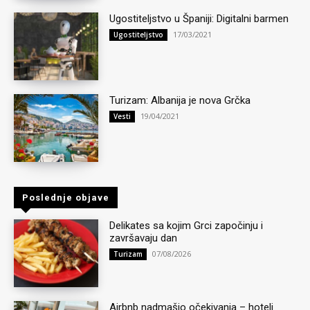
Ugostiteljstvo u Španiji: Digitalni barmen
17/03/2021
Ugostiteljstvo
Turizam: Albanija je nova Grčka
19/04/2021
Vesti
Poslednje objave
Delikates sa kojim Grci započinju i
završavaju dan
07/08/2026
Turizam
Airbnb nadmašio očekivanja – hoteli