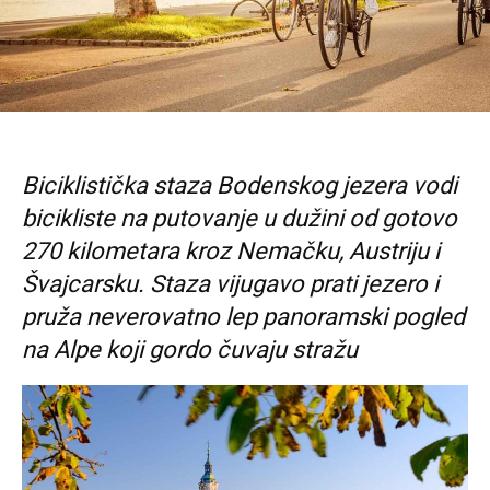
Biciklistička staza Bodenskog jezera vodi
bicikliste na putovanje u dužini od gotovo
270 kilometara kroz Nemačku, Austriju i
Švajcarsku. Staza vijugavo prati jezero i
pruža neverovatno lep panoramski pogled
na Alpe koji gordo čuvaju stražu