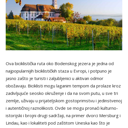
Ova biciklistička ruta oko Bodenskog jezera je jedna od
najpopularnijih biciklističkih staza u Evropi, i potpuno je
jasno zašto je turisti i zaljubljenici u aktivan odmor
obožavaju. Biciklisti mogu laganim tempom da prolaze kroz
zadivljuju
će seosko okruženje i da na svom putu, u sve tri
zemlje, uživaju u prijateljskom gostoprimstvu i jedinstvenoj
i autentičnoj raznolikosti. Ovde se mogu pronaći kulturno-
istorijski i brojni drugi sadržaji, na primer dvorci Mersburg i
Lindau, kao i lokaliteti pod zaštitom Uneska kao što je