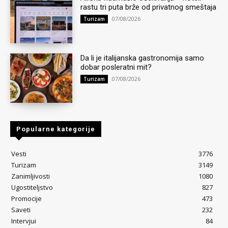
rastu tri puta brže od privatnog smeštaja
07/08/2026
Turizam
Da li je italijanska gastronomija samo
dobar posleratni mit?
07/08/2026
Turizam
Popularne kategorije
Vesti
3776
Turizam
3149
Zanimljivosti
1080
Ugostiteljstvo
827
Promocije
473
Saveti
232
Intervjui
84