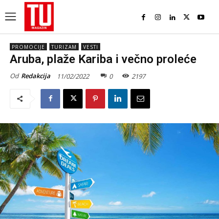
PROMOCIJE
TURIZAM
VESTI
Aruba, plaže Kariba i večno proleće
Od
Redakcija
11/02/2022
0
2197