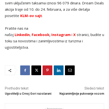
svim uključenim taksama iznosi 96 079 dinara. Dream Deals
akcija traje od 10. do 24. februara, a za više detalja
posetite
KLM-ov sajt
.
Pratite nas na
našoj
Linkedin
,
Facebook
,
Instagram
i
X
stranici, budite u
toku sa novostima i zanimljivostima iz turizma i
ugostiteljstva.
Prethodni tekst
Sledeći tekst
Ugostitelji u Crnoj Gori razočarani
Najzanimljivije putovanje vozom
- Sponzorisano -