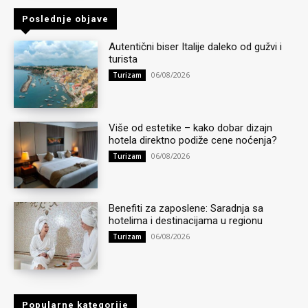
Poslednje objave
Autentični biser Italije daleko od gužvi i
turista
06/08/2026
Turizam
Više od estetike – kako dobar dizajn
hotela direktno podiže cene noćenja?
06/08/2026
Turizam
Benefiti za zaposlene: Saradnja sa
hotelima i destinacijama u regionu
06/08/2026
Turizam
Popularne kategorije