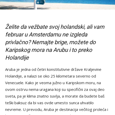
Želite da vežbate svoj holandski, ali vam
februar u Amsterdamu ne izgleda
privlačno? Nemajte brige, možete do
Karipskog mora na Arubu i to preko
Holandije
Aruba je jedna od četiri konstitutivne države Kraljevine
Holandije, a nalazi se oko 25 kilometara severno od
Venecuele. Kako je veoma južno u Karipskom moru, na
ovom ostrvu nema uragana koji su specifični za ovaj deo
sveta, pa je klima znatno suvlja, a morate da budete baš
teški baksuz da bi vas ovde umesto sunca uhvatilo
nevreme. U prevodu, Aruba je destinacija večitog proleća i