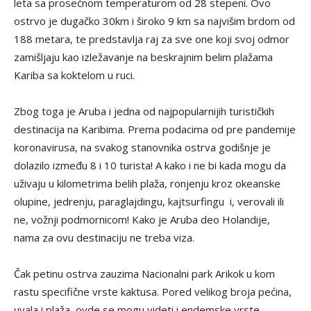
leta sa prosečnom temperaturom od 28 stepeni. Ovo
ostrvo je dugačko 30km i široko 9 km sa najvišim brdom od
188 metara, te predstavlja raj za sve one koji svoj odmor
zamišljaju kao izležavanje na beskrajnim belim plažama
Kariba sa koktelom u ruci.
Zbog toga je Aruba i jedna od najpopularnijih turističkih
destinacija na Karibima. Prema podacima od pre pandemije
koronavirusa, na svakog stanovnika ostrva godišnje je
dolazilo između 8 i 10 turista! A kako i ne bi kada mogu da
uživaju u kilometrima belih plaža, ronjenju kroz okeanske
olupine, jedrenju, paraglajdingu, kajtsurfingu i, verovali ili
ne, vožnji podmornicom! Kako je Aruba deo Holandije,
nama za ovu destinaciju ne treba viza.
Čak petinu ostrva zauzima Nacionalni park Arikok u kom
rastu specifične vrste kaktusa. Pored velikog broja pećina,
uvala i plaža, ovde se mogu videti i endemske vrste