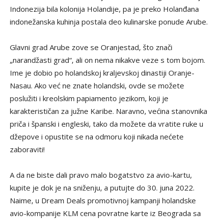
Indonezija bila kolonija Holandije, pa je preko Holanđana
indonežanska kuhinja postala deo kulinarske ponude Arube.
Glavni grad Arube zove se Oranjestad, što znači
„narandžasti grad“, ali on nema nikakve veze s tom bojom.
Ime je dobio po holandskoj kraljevskoj dinastiji Oranje-
Nasau. Ako već ne znate holandski, ovde se možete
poslužiti i kreolskim papiamento jezikom, koji je
karakterističan za južne Karibe. Naravno, većina stanovnika
priča i španski i engleski, tako da možete da vratite ruke u
džepove i opustite se na odmoru koji nikada nećete
zaboraviti!
A da ne biste dali pravo malo bogatstvo za avio-kartu,
kupite je dok je na sniženju, a putujte do 30. juna 2022.
Naime, u Dream Deals promotivnoj kampanji holandske
avio-kompanije KLM cena povratne karte iz Beograda sa