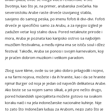
životinja, kao što je, na primer, arubanska zvečarka. Na
severoistoku Arube raste drveće izuvijanog stabla,
savijeno do samog peska, po imenu fofoti ili divi-divi. Fofoti
drveće je specifično samo za Arubu, a za njegov izgled je
zadužen vetar koji stalno duva. Pored netaknute prirode i
mora, Aruba je poznata kao karipsko ostrvo sa najboljim
muzičkim festivalima, a među njima ima se ističu soul i džez
festival. Takođe, Aruba se ponosi i svojim karnevalom, koji
je praćen dobrom muzikom i velikom paradom.
Zbog suve klime, ovde su se jako dobro prilagodili i nojevi,
a na farmi nojeva, možete i da ih hranite, kao i da se hranite
njima! Burger od noja je jedan od najvećih delikatesa Arube.
Ako biste se sa nojem samo slikali, a jeli pre nešto drugo,
pored holandskih specijaliteta možete gotovo na svakom
koraku naići i na jela indonežanske nacionalne kuhinje. Nije
to zato što Indonežani luduju za Arubom, nego zato što je