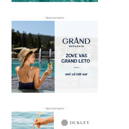
- Sponzorisano -
- Sponzorisano -