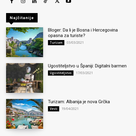
Najčitanije
Bloger: Da li je Bosna i Hercegovina
opasna za turiste?
03/03/2021
Turizam
Ugostiteljstvo u Španiji: Digitalni barmen
17/03/2021
Ugostiteljstvo
Turizam: Albanija je nova Grčka
19/04/2021
Vesti