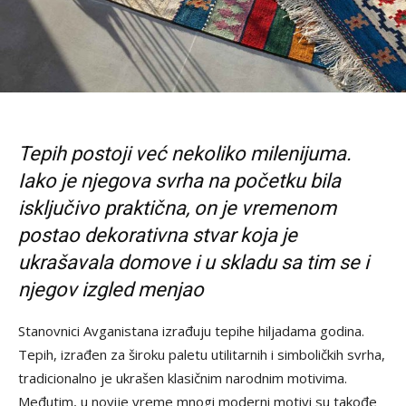
Tepih postoji već nekoliko milenijuma.
Iako je njegova svrha na početku bila
isključivo praktična, on je vremenom
postao dekorativna stvar koja je
ukrašavala domove i u skladu sa tim se i
njegov izgled menjao
Stanovnici Avganistana izrađuju tepihe hiljadama godina.
Tepih, izrađen za široku paletu utilitarnih i simboličkih svrha,
tradicionalno je ukrašen klasičnim narodnim motivima.
Međutim, u novije vreme mnogi moderni motivi su takođe