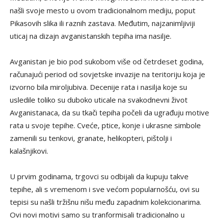
našli svoje mesto u ovom tradicionalnom mediju, poput
Pikasovih slika ili raznih zastava. Međutim, najzanimljiviji
uticaj na dizajn avganistanskih tepiha ima nasilje.
Avganistan je bio pod sukobom više od četrdeset godina,
računajući period od sovjetske invazije na teritoriju koja je
izvorno bila miroljubiva. Decenije rata i nasilja koje su
usledile toliko su duboko uticale na svakodnevni život
Avganistanaca, da su tkači tepiha počeli da ugrađuju ​​motive
rata u svoje tepihe. Cveće, ptice, konje i ukrasne simbole
zamenili su tenkovi, granate, helikopteri, pištolji i
kalašnjikovi.
U prvim godinama, trgovci su odbijali da kupuju takve
tepihe, ali s vremenom i sve većom popularnošću, ovi su
tepisi su našli tržišnu nišu među zapadnim kolekcionarima.
Ovi novi motivi samo su tranformisali tradicionalno u