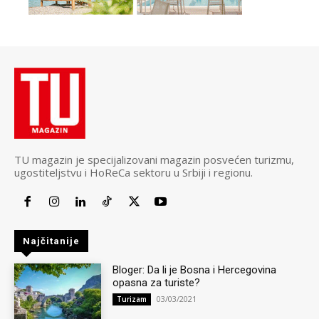
TU magazin je specijalizovani magazin posvećen turizmu,
ugostiteljstvu i HoReCa sektoru u Srbiji i regionu.
Najčitanije
Bloger: Da li je Bosna i Hercegovina
opasna za turiste?
03/03/2021
Turizam