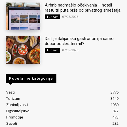
Airbnb nadmašio očekivanja – hoteli
rastu tri puta brže od privatnog smeštaja
07/08/2026
Turizam
Da li je italijanska gastronomija samo
dobar posleratni mit?
07/08/2026
Turizam
Popularne kategorije
Vesti
3776
Turizam
3149
Zanimljivosti
1080
Ugostiteljstvo
827
Promocije
473
Saveti
232