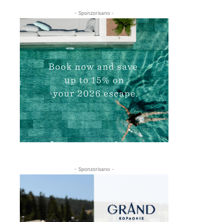
- Sponzorisano -
- Sponzorisano -