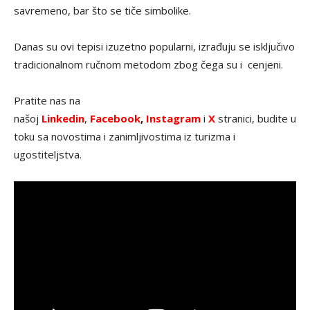
savremeno, bar što se tiče simbolike.
Danas su ovi tepisi izuzetno popularni, izrađuju se isključivo
tradicionalnom ručnom metodom zbog čega su i cenjeni.
Pratite nas na
našoj
Linkedin
,
Facebook
,
Instagram
i
X
stranici, budite u
toku sa novostima i zanimljivostima iz turizma i
ugostiteljstva.