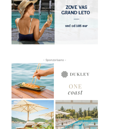
- Sponzorisano -