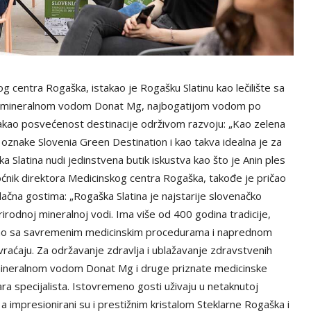
 centra Rogaška, istakao je Rogašku Slatinu kao lečilište sa
m mineralnom vodom Donat Mg, najbogatijom vodom po
takao posvećenost destinacije održivom razvoju: „Kao zelena
e oznake Slovenia Green Destination i kao takva idealna je za
 Slatina nudi jedinstvena butik iskustva kao što je Anin ples
́nik direktora Medicinskog centra Rogaška, takođe je pričao
vlačna gostima: „Rogaška Slatina je najstarije slovenačko
prirodnoj mineralnoj vodi. Ima više od 400 godina tradicije,
jemo sa savremenim medicinskim procedurama i naprednom
 vraćaju. Za održavanje zdravlja i ublažavanje zdravstvenih
 mineralnom vodom Donat Mg i druge priznate medicinske
 specijalista. Istovremeno gosti uživaju u netaknutoj
 impresionirani su i prestižnim kristalom Steklarne Rogaška i