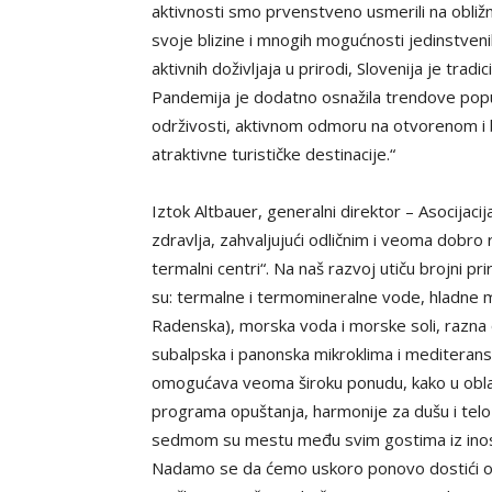
aktivnosti smo prvenstveno usmerili na obližnj
svoje blizine i mnogih mogućnosti jedinstvenih 
aktivnih doživljaja u prirodi, Slovenija je tra
Pandemija je dodatno osnažila trendove popu
održivosti, aktivnom odmoru na otvorenom i bu
atraktivne turističke destinacije.“
Iztok Altbauer, generalni direktor – Asocijacij
zdravlja, zahvaljujući odličnim i veoma dobro
termalni centri“. Na naš razvoj utiču brojni pri
su: termalne i termomineralne vode, hladne m
Radenska), morska voda i morske soli, razna o
subalpska i panonska mikroklima i mediteran
omogućava veoma široku ponudu, kako u oblas
programa opuštanja, harmonije za dušu i telo i
sedmom su mestu među svim gostima iz inostra
Nadamo se da ćemo uskoro ponovo dostići ove