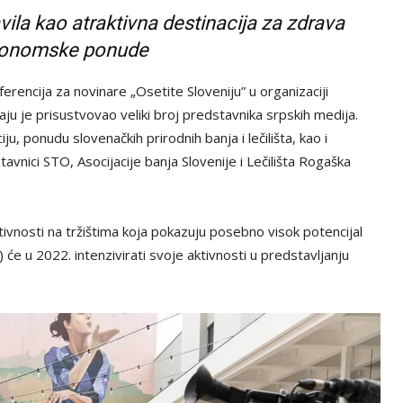
ila kao atraktivna destinacija za zdrava
tronomske ponude
encija za novinare „Osetite Sloveniju” u organizaciji
ju je prisustvovao veliki broj predstavnika srpskih medija.
ju, ponudu slovenačkih prirodnih banja i lečilišta, kao i
vnici STO, Asocijacije banja Slovenije i Lečilišta Rogaška
tivnosti na tržištima koja pokazuju posebno visok potencijal
 će u 2022. intenzivirati svoje aktivnosti u predstavljanju