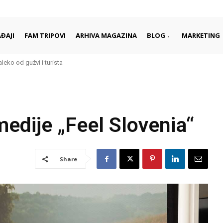
ĐAJI
FAM TRIPOVI
ARHIVA MAGAZINA
BLOG
MARKETING
ko od gužvi i turista
 započinju i završavaju dan
medije „Feel Slovenia“
Share