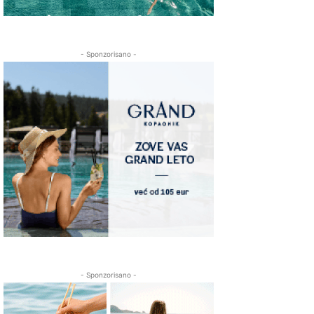
- Sponzorisano -
- Sponzorisano -