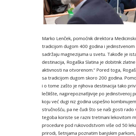
Marko Lenček, pomoćnik direktora Medicinskog
tradicijom dugom 400 godina i jedinstveno
sadržaju magnezijuma u ​​svetu. Takođe je is
destinacija, Rogaška Slatina je dobitnik zlatn
aktivnosti na otvorenom.“ Pored toga, Rogaška
sa tradicijom dugom skoro 200 godina. Pomoc
i o tome zašto je njihova destinacija tako pri
lečilište, najprepoznatljivije po jedinstvenoj 
koju već dugi niz godina uspešno kombinu
stručnošću, pa ne čudi što se naši gosti rado
tegoba koriste se razni tretmani lekovitom
procedure pod rukovodstvom više od 50 lekara
prirodi, šetnjama poznatim banjskim parkom, a