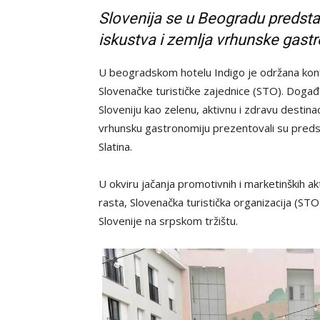
Slovenija se u Beogradu predstav
iskustva i zemlja vrhunske gas
U beogradskom hotelu Indigo je održana konfer
Slovenačke turističke zajednice (STO). Događa
Sloveniju kao zelenu, aktivnu i zdravu destinaci
vrhunsku gastronomiju prezentovali su predsta
Slatina.
U okviru jačanja promotivnih i marketinških ak
rasta, Slovenačka turistička organizacija (STO)
Slovenije na srpskom tržištu.