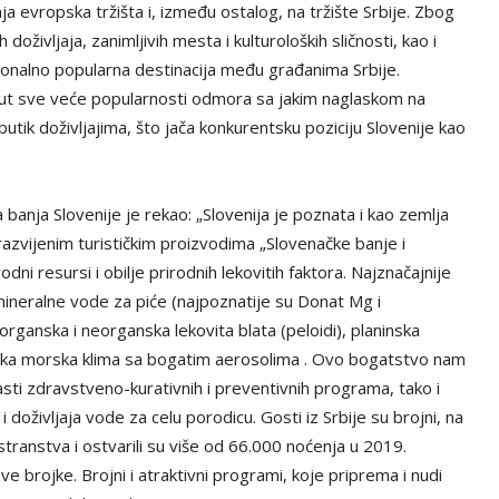
a evropska tržišta i, između ostalog, na tržište Srbije. Zbog
doživljaja, zanimljivih mesta i kulturoloških sličnosti, kao i
dicionalno popularna destinacija među građanima Srbije.
t sve veće popularnosti odmora sa jakim naglaskom na
tik doživljajima, što jača konkurentsku poziciju Slovenije kao
a banja Slovenije je rekao: „Slovenija je poznata i kao zemlja
 razvijenim turističkim proizvodima „Slovenačke banje i
rodni resursi i obilje prirodnih lekovitih faktora. Najznačajnije
ineralne vode za piće (najpoznatije su Donat Mg i
rganska i neorganska lekovita blata (peloidi), planinska
ska morska klima sa bogatim aerosolima . Ovo bogatstvo nam
ti zdravstveno-kurativnih i preventivnih programa, tako i
 doživljaja vode za celu porodicu. Gosti iz Srbije su brojni, na
nstva i ostvarili su više od 66.000 noćenja u 2019.
 brojke. Brojni i atraktivni programi, koje priprema i nudi