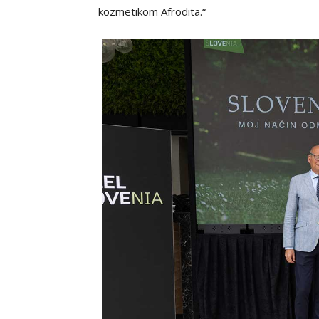
kozmetikom Afrodita.“