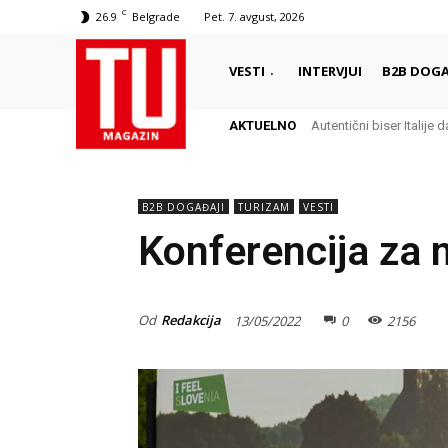
C
26.9
Belgrade
Pet. 7. avgust, 2026
VESTI
INTERVJUI
B2B DOGA
AKTUELNO
Autentični biser Italije dale
Delikates sa kojim Grci
B2B DOGAĐAJI
TURIZAM
VESTI
Konferencija za 
Od
Redakcija
13/05/2022
0
2156