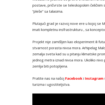
postave, pričvrste se teleskopskim čeličnim
“pleše” sa talasima.
Plutajući grad je razvoj nove ere u kojoj se M
imati kompletnu insfrastrukturu , sa koncepto
Projekt nije zamišljen kao eksperiment ili futu
stvarnost porasta nivoa mora. Arhipelag Maldiv
zemalja sveta kad su u pitanju klimatske p
jednog metra iznad nivoa mora. Ukoliko nivo 
zemlja biti potopljena.
Pratite nas na našoj
Facebook
i
Instagram
s
turizma i ugostiteljstva.