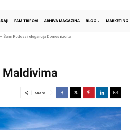
ĐAJI
FAM TRIPOVI
ARHIVA MAGAZINA
BLOG
MARKETING
– Šarm Rodosa i elegancija Domes rizorta
a Maldivima
Share