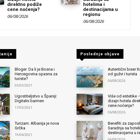
direktno podiže
hotelima i
cene noćenja?
destinacijama u
regionu
06/08/2026
06/08/2026
tanije
Poslednje objave
Bloger: Da li je Bosna i
Autentični biser It
Hercegovina opasna za
od gužvi i turista
turiste?
06/08/2026
03/03/2021
Ugostiteljstvo u Španiji:
Više od estetike 
Digitalni barmen
dizajn hotela dir
cene noćenja?
17/03/2021
06/08/2026
Turizam: Albanija je nova
Benefiti za zapos
Grčka
Saradnja sa hotel
destinacijama u r
19/04/2021
06/08/2026