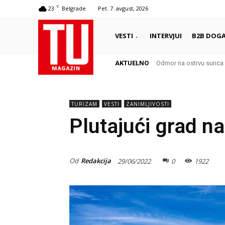
C
23
Belgrade
Pet. 7. avgust, 2026
VESTI
INTERVJUI
B2B DOGA
AKTUELNO
Odmor na ostrvu sunca 
TURIZAM
VESTI
ZANIMLJIVOSTI
Plutajući grad n
Od
Redakcija
29/06/2022
0
1922