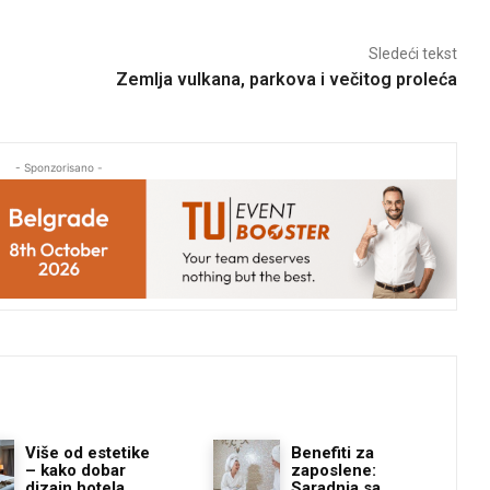
Sledeći tekst
Zemlja vulkana, parkova i večitog proleća
- Sponzorisano -
Više od estetike
Benefiti za
– kako dobar
zaposlene:
dizajn hotela
Saradnja sa