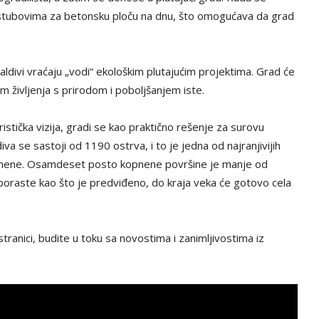
 stubovima za betonsku ploču na dnu, što omogućava da grad
aldivi vraćaju „vodi“ ekološkim plutajućim projektima. Grad će
m življenja s prirodom i poboljšanjem iste.
ristička vizija, gradi se kao praktično rešenje za surovu
a se sastoji od 1190 ostrva, i to je jedna od najranjivijih
romene. Osamdeset posto kopnene površine je manje od
poraste kao što je predviđeno, do kraja veka će gotovo cela
tranici, budite u toku sa novostima i zanimljivostima iz