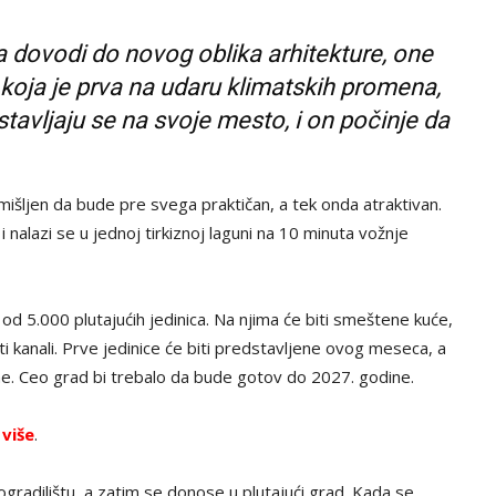
 dovodi do novog oblika arhitekture, one
 koja je prva na udaru klimatskih promena,
stavljaju se na svoje mesto, i on počinje da
mišljen da bude pre svega praktičan, a tek onda atraktivan.
i nalazi se u jednoj tirkiznoj laguni na 10 minuta vožnje
e od 5.000 plutajućih jedinica. Na njima će biti smeštene kuće,
ti kanali. Prve jedinice će biti predstavljene ovog meseca, a
ne. Ceo grad bi trebalo da bude gotov do 2027. godine.
 više
.
gradilištu, a zatim se donose u plutajući grad. Kada se