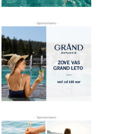
- Sponzorisano -
- Sponzorisano -