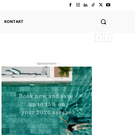
KONTAKT
- Sponzorisano -