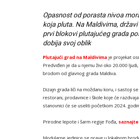
Opasnost od porasta nivoa mora
koja pluta. Na Maldivima, državi
prvi blokovi plutajućeg grada po
dobija svoj oblik
Plutajući grad na Maldivima
je projekat os
Predviđen je da u njemu živi oko 20.000 ljudi, 
brodom od glavnog grada Maldiva.
Dizajn grada liči na moždanu koru, i sastoji s
restorani, prodavnice i škole koje će razdvaja
stanovnici će se useliti početkom 2024. godi
Prirodne lepote i šarm regije Fođa,
saznajte
Modularne jedinice se prave u lokalnom brodo