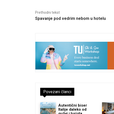
Prethodni tekst
Spavanje pod vedrim nebom u hotelu
Povezani članci
Autentični biser
Italije daleko od
gužvi i turista