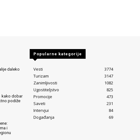
Popularne kategorije
Vesti
3774
alije daleko
Turizam
3147
Zanimljivosti
1082
Ugostiteljstvo
825
Promocije
473
– kako dobar
ektno podiže
Saveti
231
Intervjui
84
Događanja
69
lene:
ima i
egionu