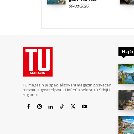
06/08/2026
Najči
TU magazin je specijalizovani magazin posvećen
turizmu, ugostiteljstvu i HoReCa sektoru u Srbiji i
regionu.