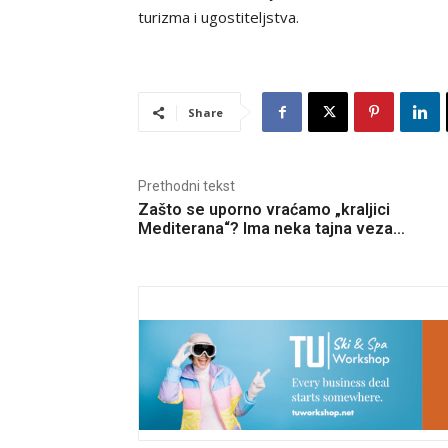
turizma i ugostiteljstva.
Share
Prethodni tekst
Zašto se uporno vraćamo „kraljici
Mediterana“? Ima neka tajna veza…