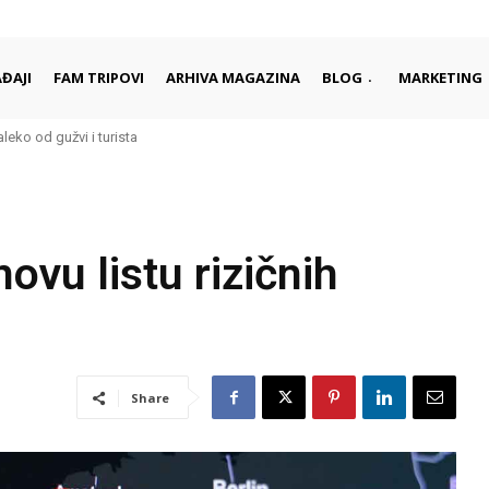
ĐAJI
FAM TRIPOVI
ARHIVA MAGAZINA
BLOG
MARKETING
aleko od gužvi i turista
ovu listu rizičnih
Share