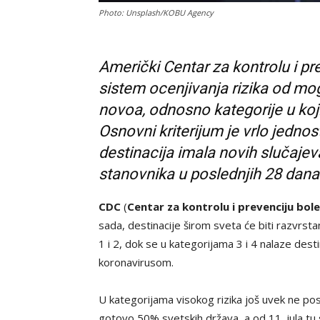
Photo: Unsplash/KOBU Agency
Američki Centar za kontrolu i pr
sistem ocenjivanja rizika od mo
novoa, odnosno kategorije u koj
Osnovni kriterijum je vrlo jedno
destinacija imala novih slučaje
stanovnika u poslednjih 28 dana
CDC
(
Centar za kontrolu i prevenciju bole
sada, destinacije širom sveta će biti razvrsta
1 i 2, dok se u kategorijama 3 i 4 nalaze des
koronavirusom.
U kategorijama visokog rizika još uvek ne posto
gotovo 50% svetskih država, a od 11. jula tu