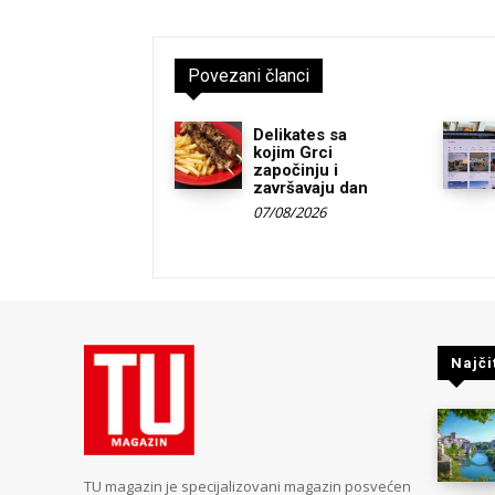
Povezani članci
Delikates sa
kojim Grci
započinju i
završavaju dan
07/08/2026
Najči
TU magazin je specijalizovani magazin posvećen