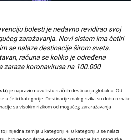
evenciju bolesti je nedavno revidirao svoj
gućeg zaražavanja. Novi sistem ima četiri
im se nalaze destinacije širom sveta.
stavan, računa se koliko je određena
va zaraze koronavirusa na 100.000
sti
) je napravio novu listu rizičnih destinacija globalno. Od
ne u četiri kategorije. Destinacije malog rizika su dobu oznake
tinacije sa visokim rizikom od mogućeg zararažavanja
ji nijedna zemlja u kategoriji 4. U kategoriji 3 se nalazi
 su i brojne popularne evropske destinacije kao Francuska,