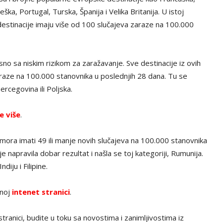
ška, Portugal, Turska, Španija i Velika Britanija. U istoj
ve destinacije imaju više od 100 slučajeva zaraze na 100.000
o sa niskim rizikom za zaražavanje. Sve destinacije iz ovih
araze na 100.000 stanovnika u poslednjih 28 dana. Tu se
rcegovina ili Poljska.
e više
.
a mora imati 49 ili manje novih slučajeva na 100.000 stanovnika
e napravila dobar rezultat i našla se toj kategoriji, Rumunija.
diju i Filipine.
čnoj
intenet stranici
.
tranici, budite u toku sa novostima i zanimljivostima iz