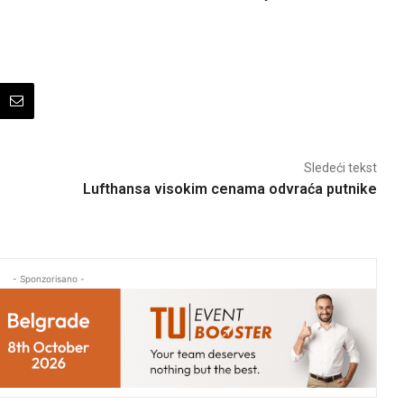
Sledeći tekst
Lufthansa visokim cenama odvraća putnike
- Sponzorisano -