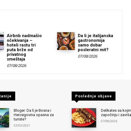
Airbnb nadmašio
Da li je italijanska
očekivanja –
gastronomija
hoteli rastu tri
samo dobar
puta brže od
posleratni mit?
privatnog
07/08/2026
smeštaja
07/08/2026
tanije
Poslednje objave
Bloger: Da li je Bosna i
Delikates sa kojim
Hercegovina opasna za
započinju i završ
turiste?
07/08/2026
03/03/2021