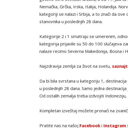
Nemačka, Grčka, Irska, Italija, Holandija. Norve
kategoriji se nalazi i Srbija, a to znači da o
stanovnika u poslednjih 28 dana.
Kategorije 2 i 1 smatraju se umerenim, odnosn
kategorija prijavile su 50 do 100 slučajeva z
nalaze recimo Severna Makedonija, Bosna i He
Najzdravija zemlja za život na svetu,
saznajt
Da bi bila svrstana u kategoriju 1, destinacij
u poslednjih 28 dana. Samo jedna destinacija j
Od ostalih zemalja treba izdvojiti Indoneziju, In
Kompletan izveštaj možete pronaći na zvani
Pratite nas na našoj
Facebook
i
Instagram
s