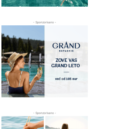
- Sponzorisano -
- Sponzorisano -