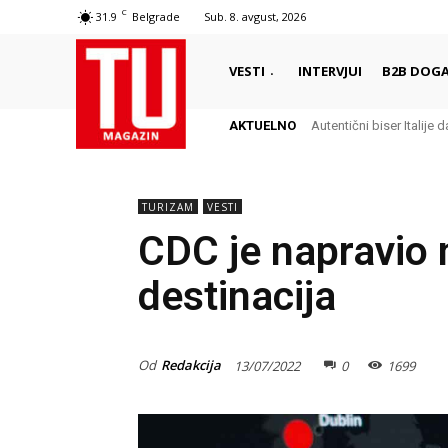
C
31.9
Belgrade
Sub. 8. avgust, 2026
VESTI
INTERVJUI
B2B DOGA
AKTUELNO
Autentični biser Italije d
TURIZAM
VESTI
CDC je napravio n
destinacija
Od
Redakcija
13/07/2022
0
1699