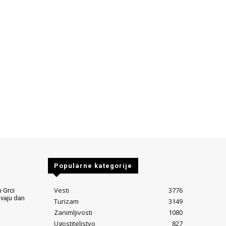
Popularne kategorije
Vesti
3776
 Grci
avaju dan
Turizam
3149
Zanimljivosti
1080
Ugostiteljstvo
827