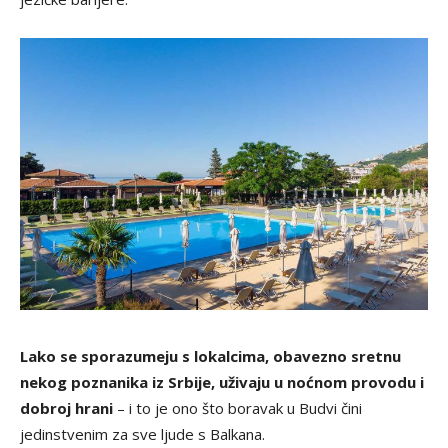
Lako se sporazumeju s lokalcima, obavezno sretnu
nekog poznanika iz Srbije, uživaju u noćnom provodu i
dobroj hrani
– i to je ono što boravak u Budvi čini
jedinstvenim za sve ljude s Balkana.