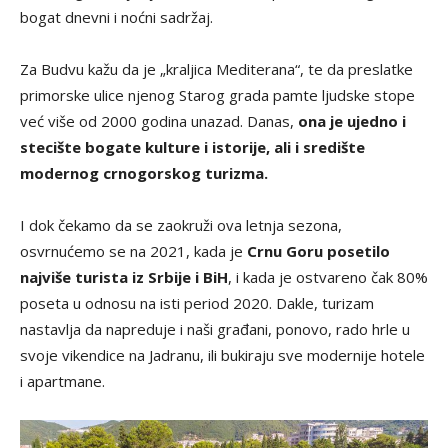
bogat dnevni i noćni sadržaj.
Za Budvu kažu da je „kraljica Mediterana“, te da preslatke
primorske ulice njenog Starog grada pamte ljudske stope
već više od 2000 godina unazad. Danas,
ona je ujedno i
stecište bogate kulture i istorije, ali i središte
modernog crnogorskog turizma.
I dok čekamo da se zaokruži ova letnja sezona,
osvrnućemo se na 2021, kada je
Crnu Goru posetilo
najviše turista iz Srbije i BiH
, i kada je ostvareno čak 80%
poseta u odnosu na isti period 2020. Dakle, turizam
nastavlja da napreduje i naši građani, ponovo, rado hrle u
svoje vikendice na Jadranu, ili bukiraju sve modernije hotele
i apartmane.