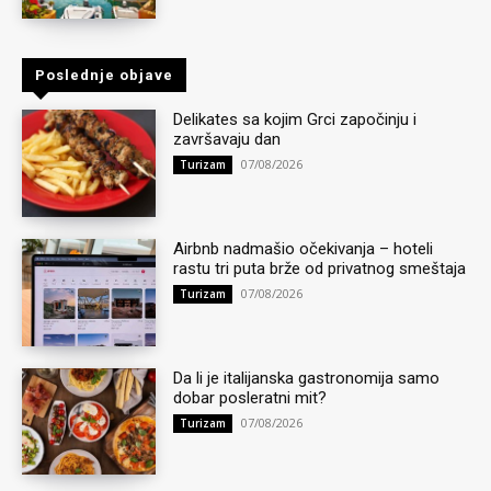
Poslednje objave
Delikates sa kojim Grci započinju i
završavaju dan
07/08/2026
Turizam
Airbnb nadmašio očekivanja – hoteli
rastu tri puta brže od privatnog smeštaja
07/08/2026
Turizam
Da li je italijanska gastronomija samo
dobar posleratni mit?
07/08/2026
Turizam