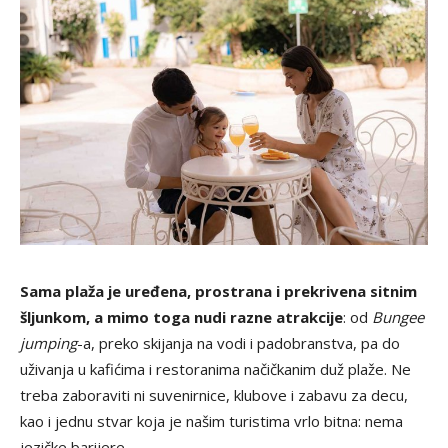
Sama plaža je
uređena, prostrana i
prekrivena sitnim
šljunkom
, a mimo toga nudi razne atrakcije
: od
Bungee
jumping
-a, preko skijanja na vodi i padobranstva, pa do
uživanja u kafićima i restoranima načičkanim duž plaže. Ne
treba zaboraviti ni suvenirnice, klubove i zabavu za decu,
kao i jednu stvar koja je našim turistima vrlo bitna: nema
jezičke barijere.