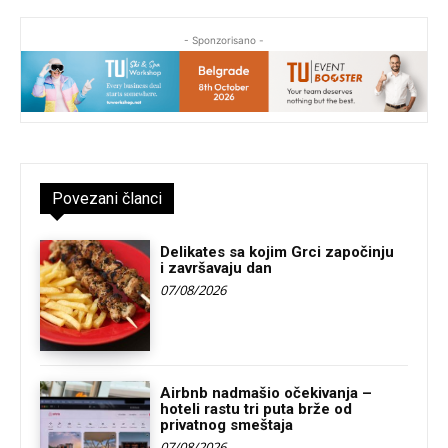
- Sponzorisano -
Povezani članci
Delikates sa kojim Grci započinju
i završavaju dan
07/08/2026
Airbnb nadmašio očekivanja –
hoteli rastu tri puta brže od
privatnog smeštaja
07/08/2026