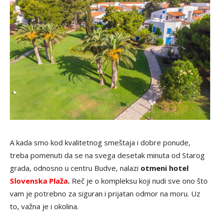
A kada smo kod kvalitetnog smeštaja i dobre ponude,
treba pomenuti da se na svega desetak minuta od Starog
grada, odnosno u centru Budve, nalazi
otmeni hotel
Slovenska Plaža
.
Reč je o kompleksu koji nudi sve ono što
vam je potrebno za siguran i prijatan odmor na moru. Uz
to, važna je i okolina.