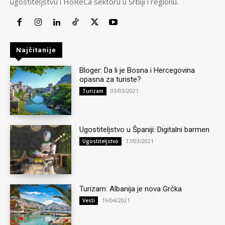
ugostiteljstvu i HoReCa sektoru u Srbiji i regionu.
Najčitanije
Bloger: Da li je Bosna i Hercegovina
opasna za turiste?
03/03/2021
Turizam
Ugostiteljstvo u Španiji: Digitalni barmen
17/03/2021
Ugostiteljstvo
Turizam: Albanija je nova Grčka
19/04/2021
Vesti