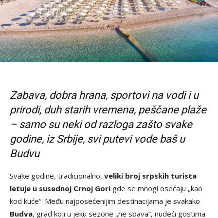
Zabava, dobra hrana, sportovi na vodi i u
prirodi, duh starih vremena, peščane plaže
– samo su neki od razloga zašto svake
godine, iz Srbije, svi putevi vode baš u
Budvu
Svake godine, tradicionalno,
veliki broj srpskih turista
letuje u susednoj Crnoj Gori
gde se mnogi osećaju „kao
kod kuće“. Među najposećenijim destinacijama je svakako
Budva
, grad koji u jeku sezone „ne spava“, nudeći gostima