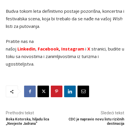
Budva tokom leta definitivno postaje pozorišna, koncertna i
festivalska scena, koja bi trebalo da se nađe na vašoj
Wish
listi za putovanja.
Pratite nas na
našoj
Linkedin
,
Facebook
,
Instagram
i
X
stranici, budite u
toku sa novostima i zanimljivostima iz turizma i
ugostiteljstva.
Prethodni tekst
Sledeći tekst
Boka Kotorska, hiljadu lica
CDC je napravio novu listu rizičnih
„Nevjeste Jadrana“
destinacija