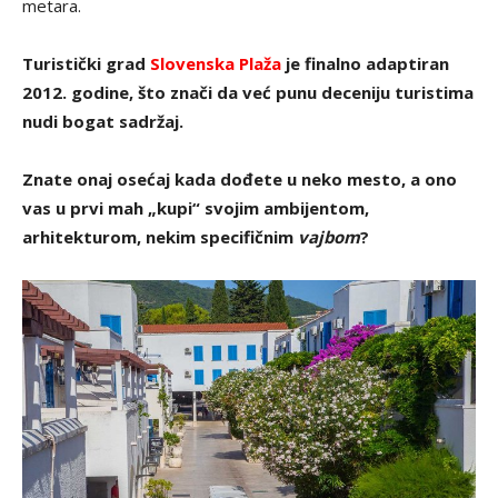
metara.
Turistički grad
Slovenska Plaža
je finalno adaptiran
2012. godine, što znači da već punu deceniju turistima
nudi bogat sadržaj.
Znate onaj osećaj kada dođete u neko mesto, a ono
vas u prvi mah „kupi“ svojim ambijentom,
arhitekturom, nekim specifičnim
vajbom
?