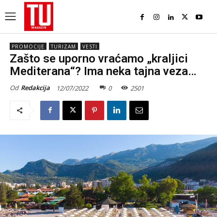
PROMOCIJE
TURIZAM
VESTI
Zašto se uporno vraćamo „kraljici
Mediterana“? Ima neka tajna veza…
Od
Redakcija
12/07/2022
0
2501