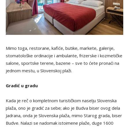
Mimo toga, restorane, kafiće, butike, markete, galerije,
stomatološke ordinacije i ambulante, frizerske i kozmetičke
salone, sportske terene, bazene – sve to ćete pronaći na
jednom mestu, u Slovenskoj plaži.
Gradić u gradu
Kada je reč o kompletnom turističkom naselju Slovenska
plaža, ono je gradić za sebe; ako je Budva biser ovog dela
Jadrana, onda je Slovenska plaža, mimo Starog grada, biser
Budve. Nalazi se nadomak istoimene plaže, duge 1600