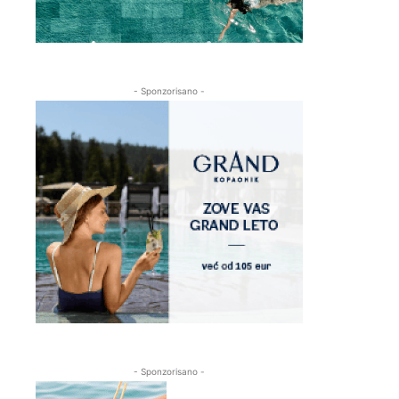
- Sponzorisano -
- Sponzorisano -