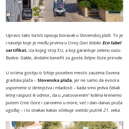
Upravo tako turisti opisuju boravak u Slovenskoj plaži. To je
i naselje koje je među prvima u Crnoj Gori dobilo
Eco label
sertifikat
, iza kojeg stoji EU, a koji garantuje zelenu oazu
Budve. Dakle, dodatni benefit za goste željne čiste prirode.
U srcima gostiju iz Srbije posebno mesto zauzima čuvena
gradska plaža –
Slovenska plaža
, jer ne samo da evocira
uspomene iz detinjstva i mladosti – kada smo jedva čekali
letnji raspust ili odmor, da u „natovarenim“ kolima krenemo
putem Crne Gore i zaronimo u more, već i dan-danas pruža
ugođaj – i to onakav kakav očekuje
svetski putnik 21. veka
.