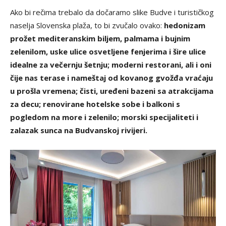
Ako bi rečima trebalo da dočaramo slike Budve i turističkog
naselja Slovenska plaža, to bi zvučalo ovako:
hedonizam
prožet mediteranskim biljem, palmama i bujnim
zelenilom, uske ulice osvetljene fenjerima i šire ulice
idealne za večernju šetnju; moderni restorani, ali i oni
čije nas terase i nameštaj od kovanog gvožđa vraćaju
u prošla vremena; čisti, uređeni bazeni sa atrakcijama
za decu; renovirane hotelske sobe i balkoni s
pogledom na more i zelenilo; morski specijaliteti i
zalazak sunca na Budvanskoj rivijeri.