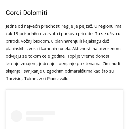
Gordi Dolomiti
Jedna od najvećih prednosti regije je pejzaž. U regionu ima
čak 13 prirodnih rezervata i parkova prirode. Tu se uživa u
prirodi, vožnji biciklom, u planinarenju ili kajakingu duž
planinskih izvora i kamenih tunela. Aktivnosti na otvorenom
odvijaju se tokom cele godine. Toplije vreme donosi
letenje zmajem, jedrenje i penjanje po stenama. Zimi nudi
skijanje i sanjkanje u zgodnim odmaralištima kao što su
Tarvisio, Tolmezzo i Piancavallo.