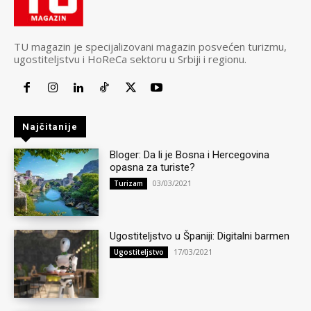
TU magazin je specijalizovani magazin posvećen turizmu,
ugostiteljstvu i HoReCa sektoru u Srbiji i regionu.
Najčitanije
Bloger: Da li je Bosna i Hercegovina
opasna za turiste?
03/03/2021
Turizam
Ugostiteljstvo u Španiji: Digitalni barmen
17/03/2021
Ugostiteljstvo