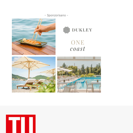
- Sponzorisano -