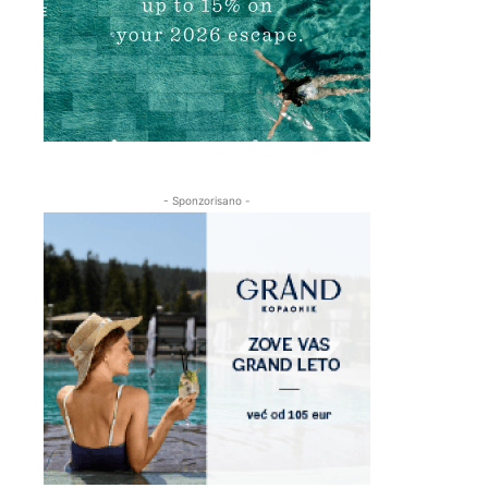
- Sponzorisano -