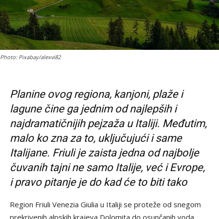
Photo: Pixabay/alexvi82
Planine ovog regiona, kanjoni, plaže i
lagune čine ga jednim od najlepših i
najdramatičnijih pejzaža u Italiji. Međutim,
malo ko zna za to, uključujući i same
Italijane. Friuli je zaista jedna od najbolje
čuvanih tajni ne samo Italije, već i Evrope,
i pravo pitanje je do kad će to biti tako
Region Friuli Venezia Giulia u Italiji se proteže od snegom
prekrivenih alpskih krajeva Dolomita do osunčanih voda