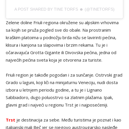
A POST SHARED BY TINE TORFS ☻ (@TINETORFS)
Zelene doline Friuli regiona okružene su alpskim vrhovima
sa kojih se pruža pogled sve do obale. Na prostranim
kraškim platoima u podnožju brda nižu se lavirinti pećina,
klisura i kanjona sa slapovima i brzim rekama. Tu je i
očaravajuća Grotta Gigante ili Divovska pećina, jedna od
najvećih pećina sveta koja je otvorena za turiste.
Friuli region je takođe pogodan i za sunčanje. Ostrvski grad
Grado u laguni, koji liči na minijaturnu Veneciju, nudi dosta
izbora u letnjem periodu godine, a tu je i Lignano
Sabbiadoro, dugo poluostrvo sa zlatnim plažama. Ipak,
glavni grad i najveći u regionu Trst je i najposećeniji.
Trst
je destinacija za sebe. Među turistima je poznat i kao
italijanski mali Beč jer se njegovo austrougarsko nasleđe