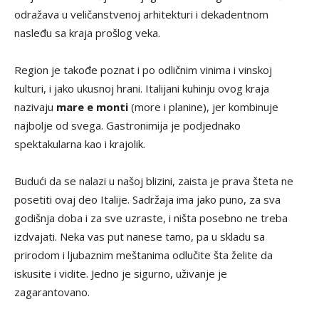
odražava u veličanstvenoj arhitekturi i dekadentnom
nasleđu sa kraja prošlog veka.
Region je takođe poznat i po odličnim vinima i vinskoj
kulturi, i jako ukusnoj hrani. Italijani kuhinju ovog kraja
nazivaju
mare e monti
(more i planine), jer kombinuje
najbolje od svega. Gastronimija je podjednako
spektakularna kao i krajolik.
Budući da se nalazi u našoj blizini, zaista je prava šteta ne
posetiti ovaj deo Italije. Sadržaja ima jako puno, za sva
godišnja doba i za sve uzraste, i ništa posebno ne treba
izdvajati. Neka vas put nanese tamo, pa u skladu sa
prirodom i ljubaznim meštanima odlučite šta želite da
iskusite i vidite. Jedno je sigurno, uživanje je
zagarantovano.