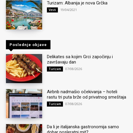
Turizam: Albanija je nova Grčka
19/04/2021
Vesti
Poslednje objave
Delikates sa kojim Grci započinju i
završavaju dan
07/08/2026
Turizam
Airbnb nadmašio očekivanja – hoteli
rastu tri puta brže od privatnog smeštaja
07/08/2026
Turizam
Da li je italijanska gastronomija samo
dobar posleratni mit?