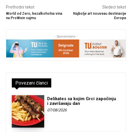
Prethodni tekst
Sledeći tekst
World od Zero, bezalkoholna vina
Najbolje art nouveau destinacije
na ProWein sajmu
Evrope
- Sponzorisano -
Povezani članci
Delikates sa kojim Grci započinju
i završavaju dan
07/08/2026