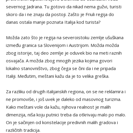
severnog Jadrana. Tu gotovo da nikad nema gužvi, turisti
skoro da i ne znaju da postoji. Zašto je Friuli regija do
danas ostala manje poznata Italija kod turista?
Možda zato što je regija na severoistoku zemlje ušuškana
između granica sa Slovenijom i Austrijom. Možda možda
zbog istorije, taj deo zemlje je oduvek bio na meti raznih
osvajača. A možda zbog mnogih jezika kojima govori
lokalno stanovništvo, zbog čega se čini da i ne pripada
Italiji. Međutim, meštani kažu da je to velika greška.
Za razliku od drugih italijanskih regiona, on se ne reklamira i
ne promoviše, i još uvek je daleko od masovnog turizma.
Kako meštani vole da kažu, njihova realnost je malih
dimenzija, niša koju putnici treba da otkrivaju malo po malo.
On je sačinjen od konstelacije predivnih malih gradova i
različitih tradicija.