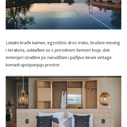
Lokalni brački kamen, egzotično drvo Iroko, brušeni mesing
i terakota, usklađeni su s prirodnom šemom boja, dok
enterijeri izrađeni po narudžbini i pažljivo birani vintage
komadi upotpunjuju prostor.