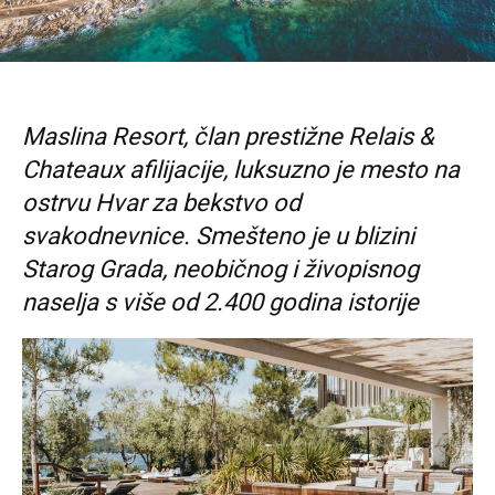
Maslina Resort, član prestižne Relais &
Chateaux afilijacije, luksuzno je mesto na
ostrvu Hvar za bekstvo od
svakodnevnice. Smešteno je u blizini
Starog Grada, neobičnog i živopisnog
naselja s više od 2.400 godina istorije