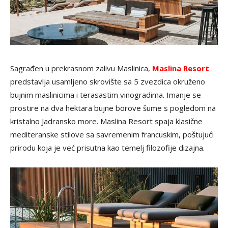
Sagrađen u prekrasnom zalivu Maslinica,
Maslina Resort
predstavlja usamljeno skrovište sa 5 zvezdica okruženo
bujnim maslinicima i terasastim vinogradima. Imanje se
prostire na dva hektara bujne borove šume s pogledom na
kristalno Jadransko more. Maslina Resort spaja klasične
mediteranske stilove sa savremenim francuskim, poštujući
prirodu koja je već prisutna kao temelj filozofije dizajna.