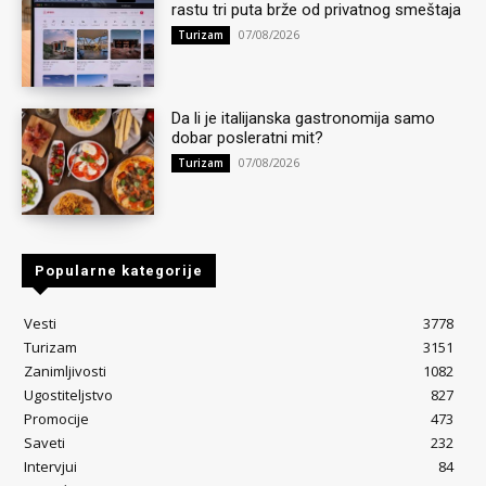
rastu tri puta brže od privatnog smeštaja
07/08/2026
Turizam
Da li je italijanska gastronomija samo
dobar posleratni mit?
07/08/2026
Turizam
Popularne kategorije
Vesti
3778
Turizam
3151
Zanimljivosti
1082
Ugostiteljstvo
827
Promocije
473
Saveti
232
Intervjui
84