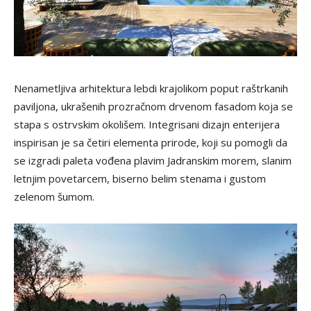
Nenametljiva arhitektura lebdi krajolikom poput raštrkanih
paviljona, ukrašenih prozračnom drvenom fasadom koja se
stapa s ostrvskim okolišem. Integrisani dizajn enterijera
inspirisan je sa četiri elementa prirode, koji su pomogli da
se izgradi paleta vođena plavim Jadranskim morem, slanim
letnjim povetarcem, biserno belim stenama i gustom
zelenom šumom.