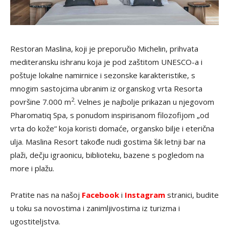
Restoran Maslina, koji je preporučio Michelin, prihvata
mediteransku ishranu koja je pod zaštitom UNESCO-a i
poštuje lokalne namirnice i sezonske karakteristike, s
mnogim sastojcima ubranim iz organskog vrta Resorta
2
površine 7.000 m
. Velnes je najbolje prikazan u njegovom
Pharomatiq Spa, s ponudom inspirisanom filozofijom „od
vrta do kože“ koja koristi domaće, organsko bilje i eterična
ulja. Maslina Resort takođe nudi gostima šik letnji bar na
plaži, dečju igraonicu, biblioteku, bazene s pogledom na
more i plažu.
Pratite nas na našoj
Facebook
i
Instagram
stranici, budite
u toku sa novostima i zanimljivostima iz turizma i
ugostiteljstva.