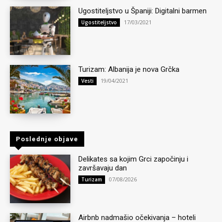
Ugostiteljstvo u Španiji: Digitalni barmen
17/03/2021
Ugostiteljstvo
Turizam: Albanija je nova Grčka
19/04/2021
Vesti
Poslednje objave
Delikates sa kojim Grci započinju i
završavaju dan
07/08/2026
Turizam
Airbnb nadmašio očekivanja – hoteli