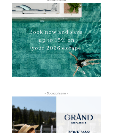
- Sponzorisano -