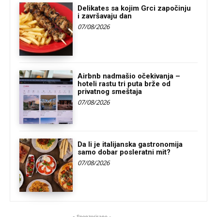
Delikates sa kojim Grci započinju
i završavaju dan
07/08/2026
Airbnb nadmašio očekivanja –
hoteli rastu tri puta brže od
privatnog smeštaja
07/08/2026
Da li je italijanska gastronomija
samo dobar posleratni mit?
07/08/2026
- Sponzorisano -