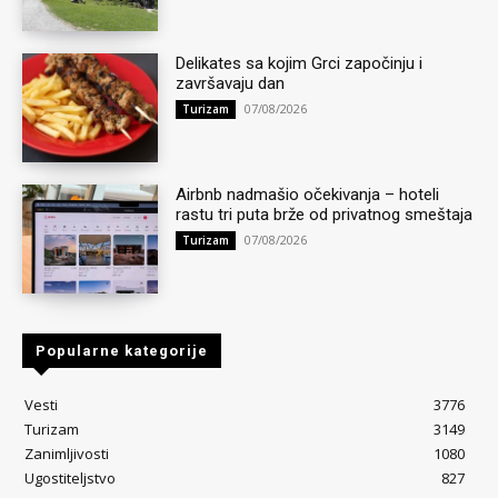
Delikates sa kojim Grci započinju i
završavaju dan
07/08/2026
Turizam
Airbnb nadmašio očekivanja – hoteli
rastu tri puta brže od privatnog smeštaja
07/08/2026
Turizam
Popularne kategorije
Vesti
3776
Turizam
3149
Zanimljivosti
1080
Ugostiteljstvo
827