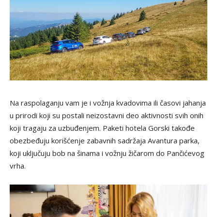
Na raspolaganju vam je i vožnja kvadovima ili časovi jahanja
u prirodi koji su postali neizostavni deo aktivnosti svih onih
koji tragaju za uzbuđenjem. Paketi hotela Gorski takođe
obezbeđuju korišćenje zabavnih sadržaja Avantura parka,
koji uključuju bob na šinama i vožnju žičarom do Pančićevog
vrha.