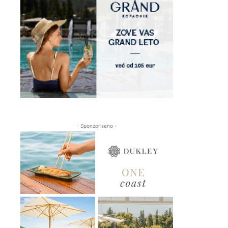
- Sponzorisano -