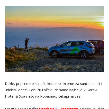
Dakle, pripremite kupaće kostime i kreme za sunčanje, ali i
udobnu odeću i obuću i očekujte samo najbolje – Gorski
Hotel & Spa i leto na Kopaoniku čekaju na vas.
Pratite nas na našoj
Facebook
i
Instagram
stranici, budite