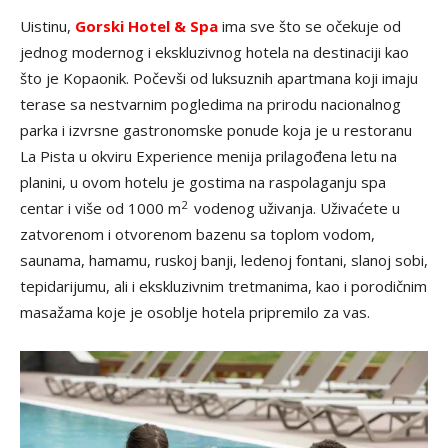
Uistinu,
Gorski Hotel & Spa
ima sve što se očekuje od
jednog modernog i ekskluzivnog hotela na destinaciji kao
što je Kopaonik. Počevši od luksuznih apartmana koji imaju
terase sa nestvarnim pogledima na prirodu nacionalnog
parka i izvrsne gastronomske ponude koja je u restoranu
La Pista u okviru Experience menija prilagođena letu na
planini, u ovom hotelu je gostima na raspolaganju spa
2
centar i više od 1000 m
vodenog uživanja. Uživaćete u
zatvorenom i otvorenom bazenu sa toplom vodom,
saunama, hamamu, ruskoj banji, ledenoj fontani, slanoj sobi,
tepidarijumu, ali i ekskluzivnim tretmanima, kao i porodičnim
masažama koje je osoblje hotela pripremilo za vas.