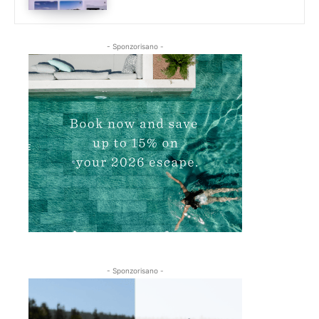
- Sponzorisano -
- Sponzorisano -