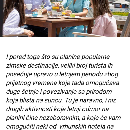
I pored toga što su planine popularne
zimske destinacije, veliki broj turista ih
posećuje upravo u letnjem periodu zbog
prijatnog vremena koje tada omogućava
duge šetnje i povezivanje sa prirodom
koja blista na suncu. Tu je naravno, i niz
drugih aktivnosti koje letnji odmor na
planini čine nezaboravnim, a koje će vam
omogućiti neki od vrhunskih hotela na