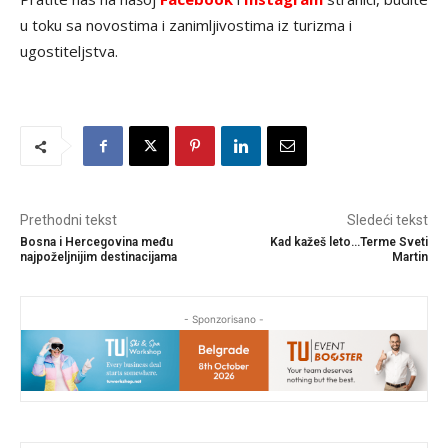
u toku sa novostima i zanimljivostima iz turizma i
ugostiteljstva.
Prethodni tekst
Sledeći tekst
Bosna i Hercegovina među
Kad kažeš leto…Terme Sveti
najpoželjnijim destinacijama
Martin
- Sponzorisano -