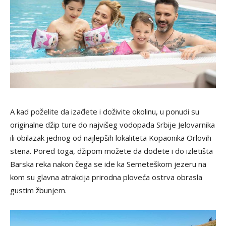
A kad poželite da izađete i doživite okolinu, u ponudi su
originalne džip ture do najvišeg vodopada Srbije Jelovarnika
ili obilazak jednog od najlepših lokaliteta Kopaonika Orlovih
stena. Pored toga, džipom možete da dođete i do izletišta
Barska reka nakon čega se ide ka Semeteškom jezeru na
kom su glavna atrakcija prirodna ploveća ostrva obrasla
gustim žbunjem.