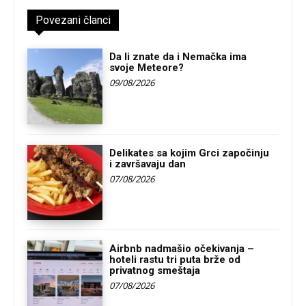
Povezani članci
Da li znate da i Nemačka ima
svoje Meteore?
09/08/2026
Delikates sa kojim Grci započinju
i završavaju dan
07/08/2026
Airbnb nadmašio očekivanja –
hoteli rastu tri puta brže od
privatnog smeštaja
07/08/2026