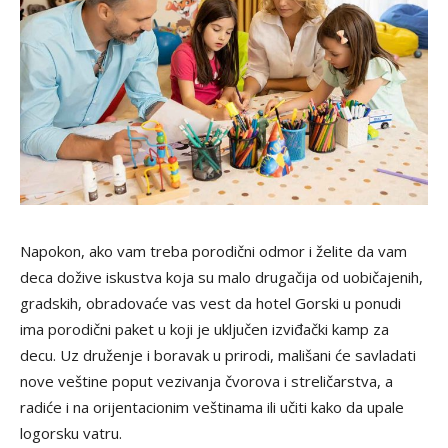
Napokon, ako vam treba porodični odmor i želite da vam
deca dožive iskustva koja su malo drugačija od uobičajenih,
gradskih, obradovaće vas vest da hotel Gorski u ponudi
ima porodični paket u koji je uključen izviđački kamp za
decu. Uz druženje i boravak u prirodi, mališani će savladati
nove veštine poput vezivanja čvorova i streličarstva, a
radiće i na orijentacionim veštinama ili učiti kako da upale
logorsku vatru.