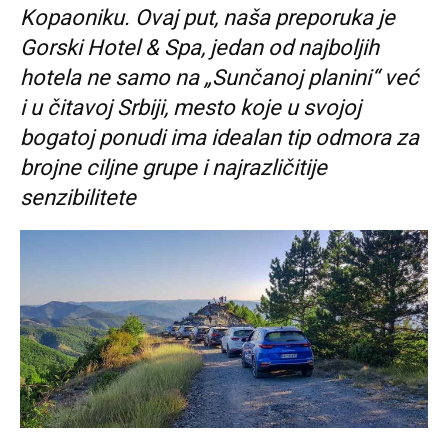
Kopaoniku. Ovaj put, naša preporuka je
Gorski Hotel & Spa, jedan od najboljih
hotela ne samo na „Sunčanoj planini“ već
i u čitavoj Srbiji, mesto koje u svojoj
bogatoj ponudi ima idealan tip odmora za
brojne ciljne grupe i najrazličitije
senzibilitete