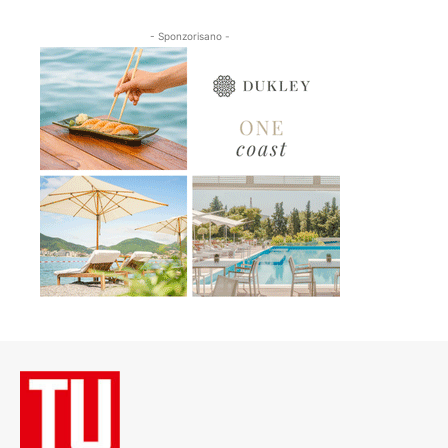
- Sponzorisano -