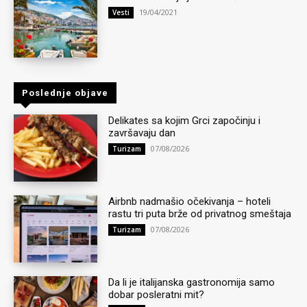
19/04/2021
Vesti
Poslednje objave
Delikates sa kojim Grci započinju i
završavaju dan
07/08/2026
Turizam
Airbnb nadmašio očekivanja – hoteli
rastu tri puta brže od privatnog smeštaja
07/08/2026
Turizam
Da li je italijanska gastronomija samo
dobar posleratni mit?