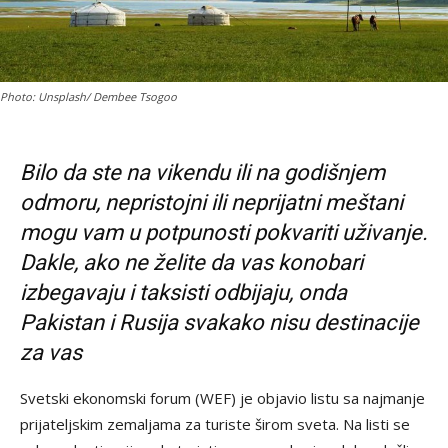
Photo: Unsplash/ Dembee Tsogoo
Bilo da ste na vikendu ili na godišnjem
odmoru, nepristojni ili neprijatni meštani
mogu vam u potpunosti pokvariti uživanje.
Dakle, ako ne želite da vas konobari
izbegavaju i taksisti odbijaju, onda
Pakistan i Rusija svakako nisu destinacije
za vas
Svetski ekonomski forum (WEF) je objavio listu sa najmanje
prijateljskim zemaljama za turiste širom sveta. Na listi se