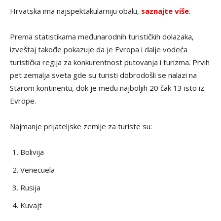
Hrvatska ima najspektakularniju obalu,
saznajte više
.
Prema statistikama međunarodnih turističkih dolazaka,
izveštaj takođe pokazuje da je Evropa i dalje vodeća
turistička regija za konkurentnost putovanja i turizma. Prvih
pet zemalja sveta gde su turisti dobrodošli se nalazi na
Starom kontinentu, dok je među najboljih 20 čak 13 isto iz
Evrope.
Najmanje prijateljske zemlje za turiste su:
Bolivija
Venecuela
Rusija
Kuvajt