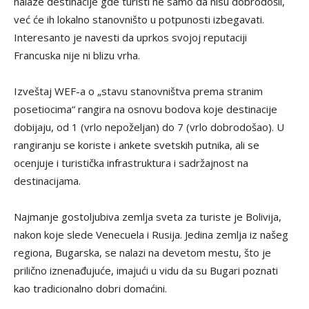
nalaze destinacije gde turisti ne samo da nisu dobrodošli,
već će ih lokalno stanovništo u potpunosti izbegavati.
Interesanto je navesti da uprkos svojoj reputaciji
Francuska nije ni blizu vrha.
Izveštaj WEF-a o „stavu stanovništva prema stranim
posetiocima“ rangira na osnovu bodova koje destinacije
dobijaju, od 1 (vrlo nepoželjan) do 7 (vrlo dobrodošao). U
rangiranju se koriste i ankete svetskih putnika, ali se
ocenjuje i turistička infrastruktura i sadržajnost na
destinacijama.
Najmanje gostoljubiva zemlja sveta za turiste je Bolivija,
nakon koje slede Venecuela i Rusija. Jedina zemlja iz našeg
regiona, Bugarska, se nalazi na devetom mestu, što je
prilično iznenađujuće, imajući u vidu da su Bugari poznati
kao tradicionalno dobri domaćini.