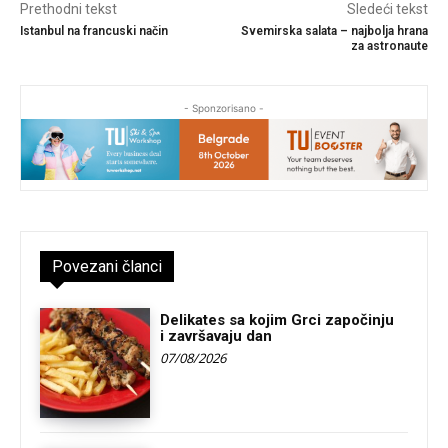
Prethodni tekst
Sledeći tekst
Istanbul na francuski način
Svemirska salata – najbolja hrana
za astronaute
- Sponzorisano -
Povezani članci
Delikates sa kojim Grci započinju
i završavaju dan
07/08/2026