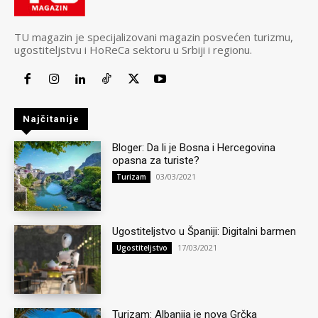
TU magazin je specijalizovani magazin posvećen turizmu,
ugostiteljstvu i HoReCa sektoru u Srbiji i regionu.
Najčitanije
Bloger: Da li je Bosna i Hercegovina
opasna za turiste?
03/03/2021
Turizam
Ugostiteljstvo u Španiji: Digitalni barmen
17/03/2021
Ugostiteljstvo
Turizam: Albanija je nova Grčka