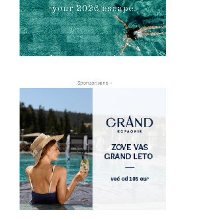
- Sponzorisano -