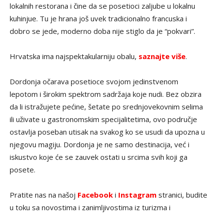
lokalnih restorana i čine da se posetioci zaljube u lokalnu
kuhinjue. Tu je hrana još uvek tradicionalno francuska i
dobro se jede, moderno doba nije stiglo da je “pokvari”.
Hrvatska ima najspektakularniju obalu,
saznajte više
.
Dordonja očarava posetioce svojom jedinstvenom
lepotom i širokim spektrom sadržaja koje nudi. Bez obzira
da li istražujete pećine, šetate po srednjovekovnim selima
ili uživate u gastronomskim specijalitetima, ovo područje
ostavlja poseban utisak na svakog ko se usudi da upozna u
njegovu magiju. Dordonja je ne samo destinacija, već i
iskustvo koje će se zauvek ostati u srcima svih koji ga
posete.
Pratite nas na našoj
Facebook
i
Instagram
stranici, budite
u toku sa novostima i zanimljivostima iz turizma i