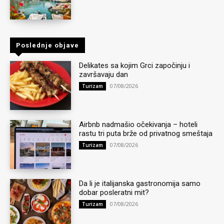
Poslednje objave
Delikates sa kojim Grci započinju i
završavaju dan
07/08/2026
Turizam
Airbnb nadmašio očekivanja – hoteli
rastu tri puta brže od privatnog smeštaja
07/08/2026
Turizam
Da li je italijanska gastronomija samo
dobar posleratni mit?
07/08/2026
Turizam