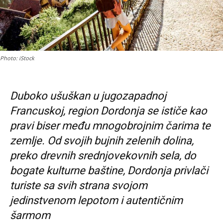
Photo: iStock
Duboko ušuškan u jugozapadnoj
Francuskoj, region Dordonja se ističe kao
pravi biser među mnogobrojnim čarima te
zemlje. Od svojih bujnih zelenih dolina,
preko drevnih srednjovekovnih sela, do
bogate kulturne baštine, Dordonja
privlači
turiste sa svih strana svojom
jedinstvenom lepotom i autentičnim
šarmom