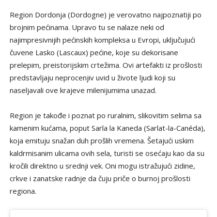
Region Dordonja (Dordogne) je verovatno najpoznatiji po
brojnim pećinama. Upravo tu se nalaze neki od
najimpresivnijih pećinskih kompleksa u Evropi, uključujući
čuvene Lasko (Lascaux) pećine, koje su dekorisane
prelepim, preistorijskim crtežima. Ovi artefakti iz prošlosti
predstavljaju neprocenjiv uvid u živote ljudi koji su
naseljavali ove krajeve milenijumima unazad.
Region je takođe i poznat po ruralnim, slikovitim selima sa
kamenim kućama, poput Sarla la Kaneda (Sarlat-la-Canéda),
koja emituju snažan duh prošlih vremena. Šetajući uskim
kaldrmisanim ulicama ovih sela, turisti se osećaju kao da su
kročili direktno u srednji vek. Oni mogu istražujući zidine,
crkve i zanatske radnje da čuju priče o burnoj prošlosti
regiona.