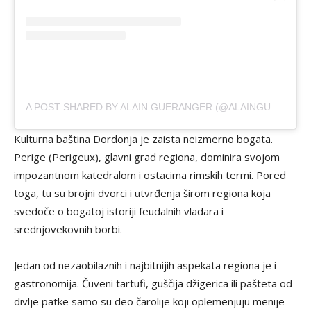
A POST SHARED BY ALAIN GUERANGER (@ALAINGUERANGER)
Kulturna baština Dordonja je zaista neizmerno bogata.
Perige (Perigeux), glavni grad regiona, dominira svojom
impozantnom katedralom i ostacima rimskih termi. Pored
toga, tu su brojni dvorci i utvrđenja širom regiona koja
svedoče o bogatoj istoriji feudalnih vladara i
srednjovekovnih borbi.
Jedan od nezaobilaznih i najbitnijih aspekata regiona je i
gastronomija. Čuveni tartufi, guščija džigerica ili pašteta od
divlje patke samo su deo čarolije koji oplemenjuju menije