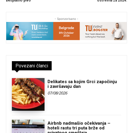
besplatno pivo
ostrvima za 2024.
- Sponzorisano -
Povezani članci
Delikates sa kojim Grci započinju
i završavaju dan
07/08/2026
Airbnb nadmašio očekivanja –
hoteli rastu tri puta brže od
privatnog smeštaja