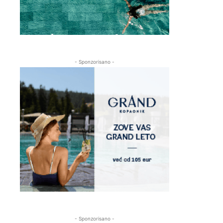
- Sponzorisano -
- Sponzorisano -