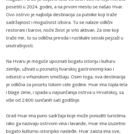
posetiti u 2024. godini, a na prvom mestu se našao Hvar.
Ovo ostrvo je najbolja destinacija za putnike koji traže
sadržajnost i mogućnost izbora. Tu se nalaze odlični
restorani i barovi, noćni život je vrlo aktivan. Za one koji
traže mir, tu su odlična priroda i rustikalni seoski pejzaži u
unutrašnjosti.
Na Hvaru je moguće upoznati bogatu istoriju i kulturu
zemlje, uživati u poznatoj hvarskoj gastronomiji kao i
odsesti u vrhunskom smeštaju. Osim toga, ova destinacija
je odlična za posetu tokom cele godine. Hvar ima topla leta
i blage zime, i spada u najsunčanija ostrva u Hrvatskoj, sa
više od 2.800 sunčanih sati godišnje.
Grad Hvar ima puno sadržaja koje može ponuditi turistima.
Iako ga nazivaju ostrvom vina i lavande, Hvar ima izuzetno
bogato kulturno-istorijsko nasleđe. Hvar zaista ima sve,