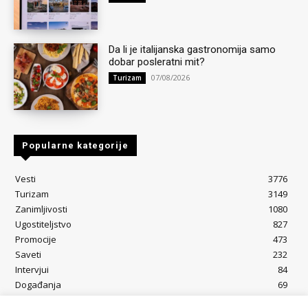
Da li je italijanska gastronomija samo
dobar posleratni mit?
07/08/2026
Turizam
Popularne kategorije
Vesti
3776
Turizam
3149
Zanimljivosti
1080
Ugostiteljstvo
827
Promocije
473
Saveti
232
Intervjui
84
Događanja
69