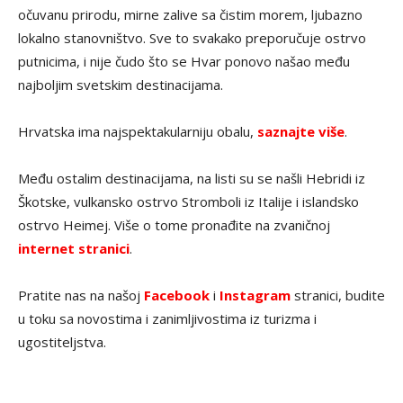
očuvanu prirodu, mirne zalive sa čistim morem, ljubazno
lokalno stanovništvo. Sve to svakako preporučuje ostrvo
putnicima, i nije čudo što se Hvar ponovo našao među
najboljim svetskim destinacijama.
Hrvatska ima najspektakularniju obalu,
saznajte više
.
Među ostalim destinacijama, na listi su se našli Hebridi iz
Škotske, vulkansko ostrvo Stromboli iz Italije i islandsko
ostrvo Heimej. Više o tome pronađite na zvaničnoj
internet stranici
.
Pratite nas na našoj
Facebook
i
Instagram
stranici, budite
u toku sa novostima i zanimljivostima iz turizma i
ugostiteljstva.