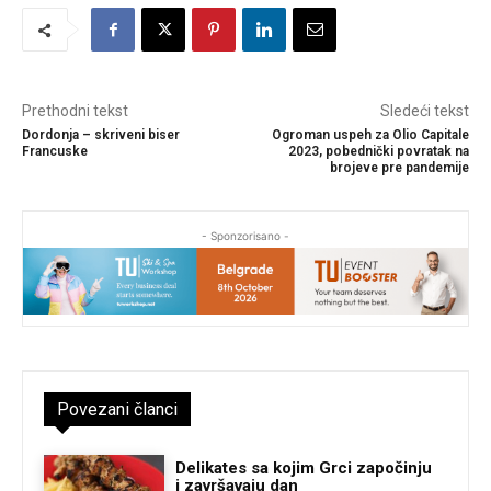
Prethodni tekst
Sledeći tekst
Dordonja – skriveni biser
Ogroman uspeh za Olio Capitale
Francuske
2023, pobednički povratak na
brojeve pre pandemije
- Sponzorisano -
Povezani članci
Delikates sa kojim Grci započinju
i završavaju dan