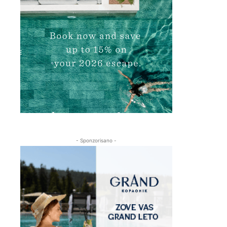
- Sponzorisano -