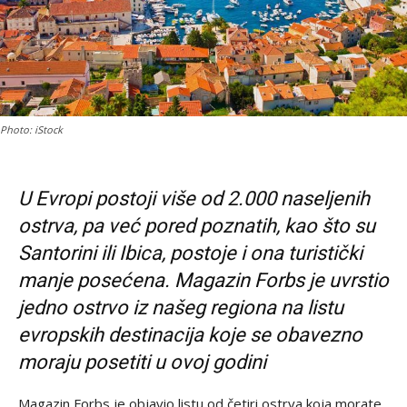
Photo: iStock
U Evropi postoji više od 2.000 naseljenih
ostrva, pa već pored poznatih, kao što su
Santorini ili Ibica, postoje i ona turistički
manje posećena. Magazin Forbs je uvrstio
jedno ostrvo iz našeg regiona na listu
evropskih destinacija koje se obavezno
moraju posetiti u ovoj godini
Magazin Forbs je objavio listu od četiri ostrva koja morate