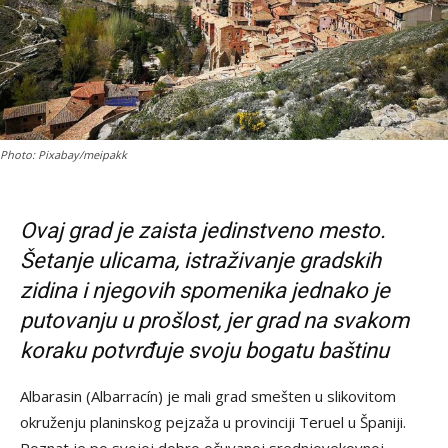
Photo: Pixabay/meipakk
Ovaj grad je zaista jedinstveno mesto.
Šetanje ulicama, istraživanje gradskih
zidina i njegovih spomenika jednako je
putovanju u prošlost, jer grad na svakom
koraku potvrđuje svoju bogatu baštinu
Albarasin (Albarracín) je mali grad smešten u slikovitom
okruženju planinskog pejzaža u provinciji Teruel u Španiji.
Poznat je po svojoj dobro očuvanoj srednjovekovnoj