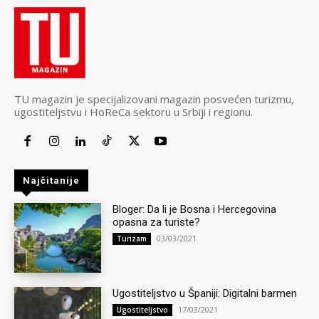
TU magazin je specijalizovani magazin posvećen turizmu,
ugostiteljstvu i HoReCa sektoru u Srbiji i regionu.
Najčitanije
Bloger: Da li je Bosna i Hercegovina
opasna za turiste?
03/03/2021
Turizam
Ugostiteljstvo u Španiji: Digitalni barmen
17/03/2021
Ugostiteljstvo