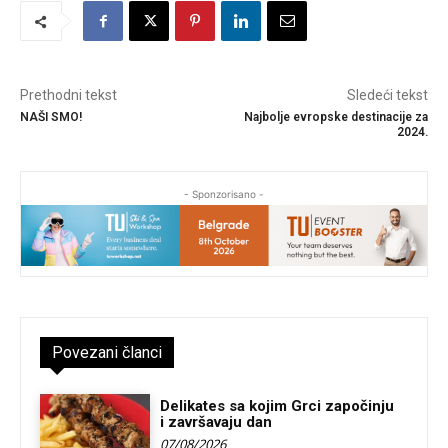
Prethodni tekst
Sledeći tekst
NAŠI SMO!
Najbolje evropske destinacije za
2024.
- Sponzorisano -
Povezani članci
Delikates sa kojim Grci započinju
i završavaju dan
07/08/2026