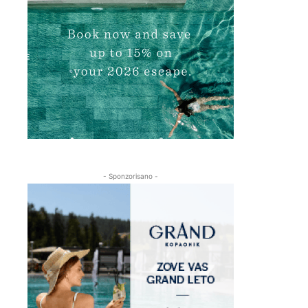
- Sponzorisano -