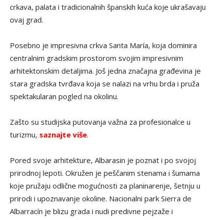
crkava, palata i tradicionalnih španskih kuća koje ukrašavaju
ovaj grad.
Posebno je impresivna crkva Santa María, koja dominira
centralnim gradskim prostorom svojim impresivnim
arhitektonskim detaljima. Još jedna značajna građevina je
stara gradska tvrđava koja se nalazi na vrhu brda i pruža
spektakularan pogled na okolinu.
Zašto su studijska putovanja važna za profesionalce u
turizmu,
saznajte više
.
Pored svoje arhitekture, Albarasin je poznat i po svojoj
prirodnoj lepoti. Okružen je peščanim stenama i šumama
koje pružaju odlične mogućnosti za planinarenje, šetnju u
prirodi i upoznavanje okoline. Nacionalni park Sierra de
Albarracín je blizu grada i nudi predivne pejzaže i