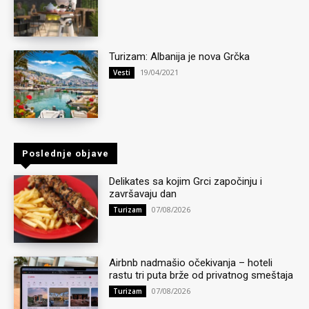
Turizam: Albanija je nova Grčka
19/04/2021
Vesti
Poslednje objave
Delikates sa kojim Grci započinju i
završavaju dan
07/08/2026
Turizam
Airbnb nadmašio očekivanja – hoteli
rastu tri puta brže od privatnog smeštaja
07/08/2026
Turizam