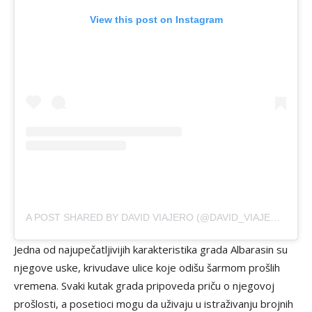
View this post on Instagram
A POST SHARED BY DAVID VIAJERO (@DAVID_VIAJERO)
Jedna od najupečatljivijih karakteristika grada Albarasin su
njegove uske, krivudave ulice koje odišu šarmom prošlih
vremena. Svaki kutak grada pripoveda priču o njegovoj
prošlosti, a posetioci mogu da uživaju u istraživanju brojnih