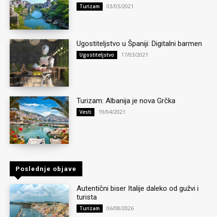
03/03/2021
Turizam
Ugostiteljstvo u Španiji: Digitalni barmen
17/03/2021
Ugostiteljstvo
Turizam: Albanija je nova Grčka
19/04/2021
Vesti
Poslednje objave
Autentični biser Italije daleko od gužvi i
turista
06/08/2026
Turizam