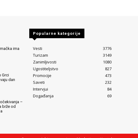
Popularne kategorije
Vesti
3776
Nemačka ima
Turizam
3149
Zanimljivosti
1080
Ugostiteljstvo
827
Promocije
473
 Grci
avaju dan
Saveti
232
Intervjui
84
Događanja
69
očekivanja –
ta brže od
ja