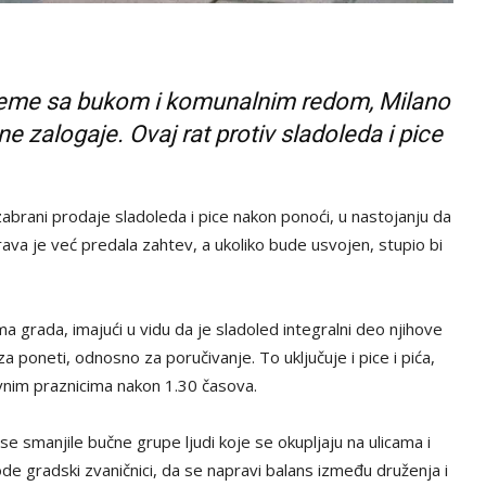
obleme sa bukom i komunalnim redom, Milano
 zalogaje. Ovaj rat protiv sladoleda i pice
zabrani prodaje sladoleda i pice nakon ponoći, u nastojanju da
prava je već predala zahtev, a ukoliko bude usvojen, stupio bi
grada, imajući u vidu da je sladoled integralni deo njihove
a poneti, odnosno za poručivanje. To uključuje i pice i pića,
vnim praznicima nakon 1.30 časova.
 smanjile bučne grupe ljudi koje se okupljaju na ulicama i
ode gradski zvaničnici, da se napravi balans između druženja i