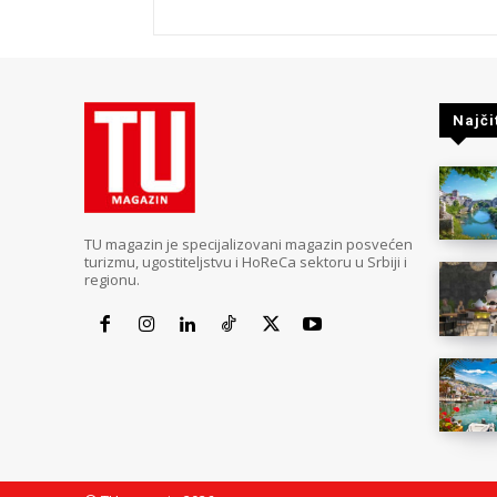
Najči
TU magazin je specijalizovani magazin posvećen
turizmu, ugostiteljstvu i HoReCa sektoru u Srbiji i
regionu.