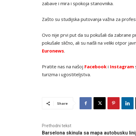
zabave i mira i spokoja stanovnika.
Zašto su studijska putovanja važna za profes
Ovo nije prvi put da su pokušali da zabrane p
pokušale slično, ali su naišli na veliki otpor 
Euronews
.
Pratite nas na našoj
Facebook
i
Instagram
s
turizma i ugostiteljstva.
Share
Prethodni tekst
Barselona skinula sa mapa autobusku lini