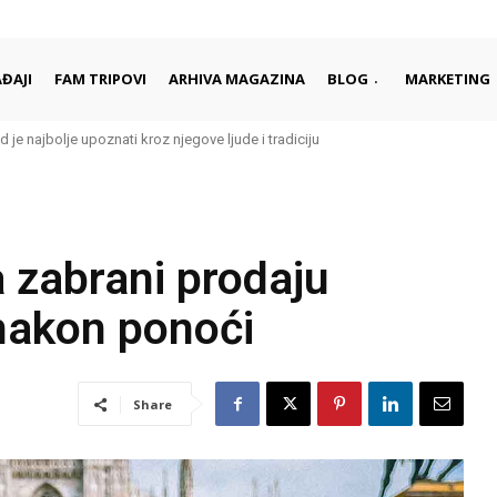
ĐAJI
FAM TRIPOVI
ARHIVA MAGAZINA
BLOG
MARKETING
d je najbolje upoznati kroz njegove ljude i tradiciju
a zabrani prodaju
 nakon ponoći
Share