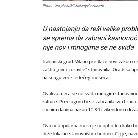
Photo: Unsplash/Michelangelo Azzariti
U nastojanju da reši velike pr
se sprema da zabrani kasnonoćne
nije nov i mnogima se ne sviđa
Italijanski grad Milano predlaže novi zakon o 
zaštiti „mir i zdravlje“ stanovnika. Gradska u
na snagu već sledečeg meseca.
Ovakva mera se ne sviđa mnogim stanovnicima 
kulture. Predlogom bi se zabranila sva hrana z
radnim danima nakon 12.30 i vikendom i drža
Ova nepopularna mera je neophodna kako bi se
drže lokalno stanovništvo budnim. Cilj je, nav