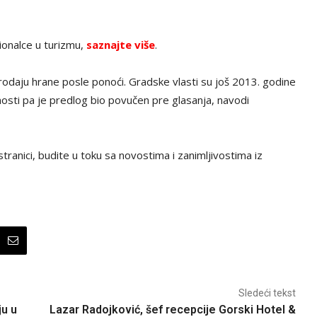
ionalce u turizmu,
saznajte više
.
rodaju hrane posle ponoći. Gradske vlasti su još 2013. godine
javnosti pa je predlog bio povučen pre glasanja, navodi
tranici, budite u toku sa novostima i zanimljivostima iz
Sledeći tekst
ju u
Lazar Radojković, šef recepcije Gorski Hotel &