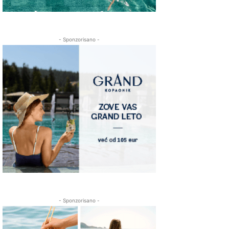
- Sponzorisano -
- Sponzorisano -