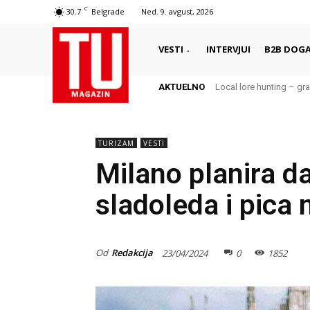
C
30.7
Belgrade
Ned. 9. avgust, 2026
VESTI
INTERVJUI
B2B DOGA
AKTUELNO
Local lore hunting – gra
TURIZAM
VESTI
Milano planira d
sladoleda i pica
Od
Redakcija
23/04/2024
0
1852