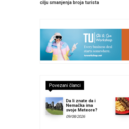
cilju smanjenja broja turista
Povezani članci
Da li znate da i
Nemačka ima
svoje Meteore?
09/08/2026