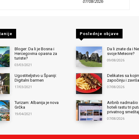
07/08/2026
tanije
Poslednje objave
Bloger: Da li je Bosna i
Da li znate da i 
Hercegovina opasna za
svoje Meteore?
turiste?
09/08/2026
03/03/2021
Ugostiteljstvo u Španiji:
Delikates sa kojim
Digitalni barmen
započinju i završ
17/03/2021
07/08/2026
Turizam: Albanija je nova
Airbnb nadmašio 
Grčka
hoteli rastu tri pu
privatnog smešta
19/04/2021
07/08/2026