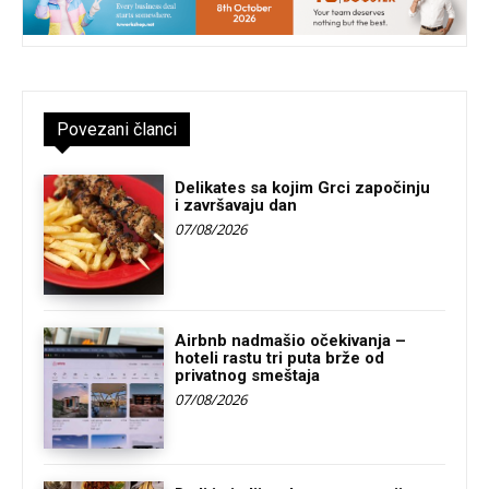
Povezani članci
Delikates sa kojim Grci započinju
i završavaju dan
07/08/2026
Airbnb nadmašio očekivanja –
hoteli rastu tri puta brže od
privatnog smeštaja
07/08/2026