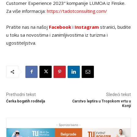
Customer Experience 2023“ kompanije LUMOA iz Finske.
Za više informacija:
https://tadotconsulting.com/
Pratite nas na našoj
Facebook
i
Instagram
stranici, budite
u toku sa novostima i zanimljivostima iz turizma i
ugostiteljstva.
Prethodni tekst
Sledeći tekst
Ćerka bogatih roditelja
Carstvo leptira u Tropskom vrtu u
Konji
- Sponzorisano -