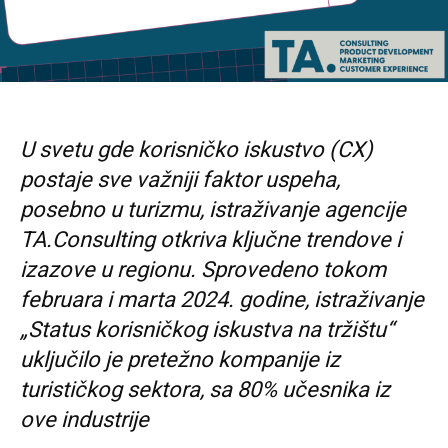
U svetu gde korisničko iskustvo (CX)
postaje sve važniji faktor uspeha,
posebno u turizmu, istraživanje agencije
TA.Consulting otkriva ključne trendove i
izazove u regionu. Sprovedeno tokom
februara i marta 2024. godine, istraživanje
„Status korisničkog iskustva na tržištu“
uključilo je pretežno kompanije iz
turističkog sektora, sa 80% učesnika iz
ove industrije