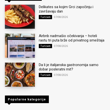
Delikates sa kojim Grci započinju i
završavaju dan
07/08/2026
Turizam
Airbnb nadmašio očekivanja – hoteli
rastu tri puta brže od privatnog smeštaja
07/08/2026
Turizam
Da li je italijanska gastronomija samo
dobar posleratni mit?
07/08/2026
Turizam
Popularne kategorije