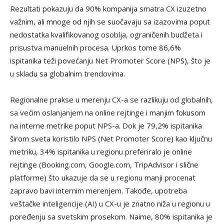
Rezultati pokazuju da 90% kompanija smatra CX izuzetno
važnim, ali mnoge od njih se suočavaju sa izazovima poput
nedostatka kvalifikovanog osoblja, ograničenih budžeta i
prisustva manuelnih procesa. Uprkos tome 86,6%
ispitanika teži povećanju Net Promoter Score (NPS), što je
u skladu sa globalnim trendovima.
Regionalne prakse u merenju CX-a se razlikuju od globalnih,
sa većim oslanjanjem na online rejtinge i manjim fokusom
na interne metrike poput NPS-a. Dok je 79,2% ispitanika
širom sveta koristilo NPS (Net Promoter Score) kao ključnu
metriku, 34% ispitanika u regionu preferiralo je online
rejtinge (Booking.com, Google.com, TripAdvisor i slične
platforme) što ukazuje da se u regionu manji procenat
zapravo bavi internim merenjem. Takođe, upotreba
veštačke inteligencije (AI) u CX-u je znatno niža u regionu u
poređenju sa svetskim prosekom. Naime, 80% ispitanika je