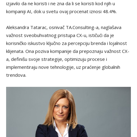
izjavilo da ne koristi i ne zna da li se koristi kod njih u
kompaniji AI, dok u svetu ovaj procenat iznosi 48.4%.
Aleksandra Tatarac, osnivač TA.Consulting-a, naglašava
važnost sveobuhvatnog pristupa CX-u, ističući da je
korisničko iskustvo ključno za percepciju brenda i lojalnost
klijenata. Ona poziva kompanije da prepoznaju važnost CX-
a, definišu svoje strategije, optimizuju procese i
implementiraju nove tehnologije, uz praćenje globalnih
trendova.