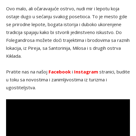
Ovo malo, ali očaravajuće ostrvo, nudi mir i lepotu koja
ostaje dugo u sećanju svakog posetioca. To je mesto gde
se prirodne lepote, bogata istorija i duboko ukorenjene
tradicija spajaju kako bi stvorili jedinstveno iskustvo. Do
Folegandrosa možete doći trajektima i brodovima sa raznih
lokacija, iz Pireja, sa Santorinija, Milosa i s drugih ostrva
Kiklada.
Pratite nas na našoj
Facebook
i
Instagram
stranici, budite
u toku sa novostima i zanimljivostima iz turizma i
ugostiteljstva.