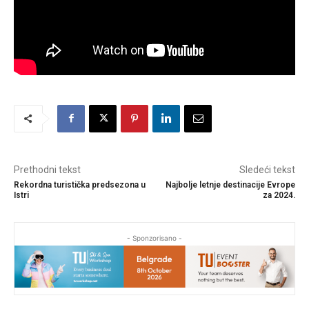
Prethodni tekst
Sledeći tekst
Rekordna turistička predsezona u
Najbolje letnje destinacije Evrope
Istri
za 2024.
- Sponzorisano -