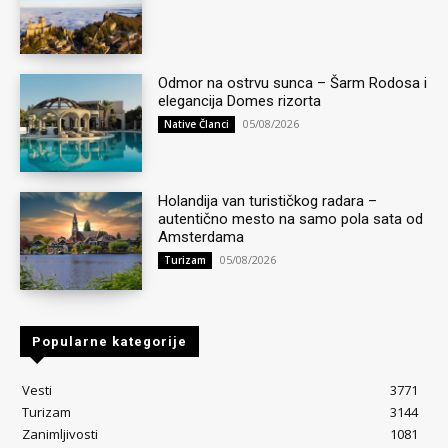
Odmor na ostrvu sunca – Šarm Rodosa i
elegancija Domes rizorta
05/08/2026
Native Članci
Holandija van turističkog radara –
autentično mesto na samo pola sata od
Amsterdama
05/08/2026
Turizam
Popularne kategorije
Vesti
3771
Turizam
3144
Zanimljivosti
1081