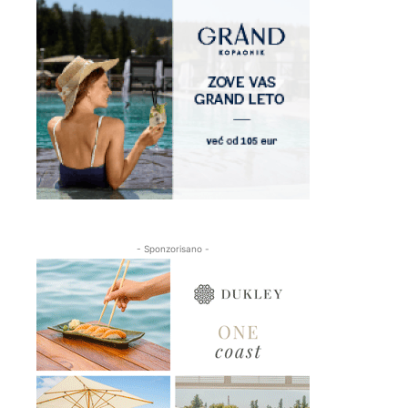
- Sponzorisano -