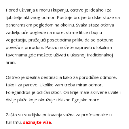
Pored uživanja u moru i kupanju, ostrvo je idealno i za
ljubitelje aktivnog odmor. Postoje brojne brdske staze sa
panoramskim pogledom na okolinu. Svaka staza otkriva
zadivljujuće poglede na more, strme litice i bujnu
vegetaciju, pružajući posetiocima priliku da se potpuno
povežu s prirodom. Pauzu možete napraviti u lokalnim
tavernama gde možete uživati u ukusnoj tradicionalnoj
hrani.
Ostrvo je idealna destinacija kako za porodične odmore,
tako i za parove. Ukoliko vam treba miran odmor,
Folegandros je odličan izbor. On krije male skrivene uvale i
divlje plaže koje okružuje tirkizno Egejsko more.
Zašto su studijska putovanja važna za profesionalce u
turizmu,
saznajte više
.