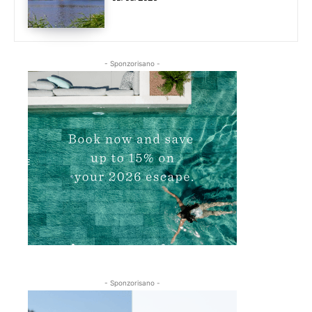
- Sponzorisano -
- Sponzorisano -