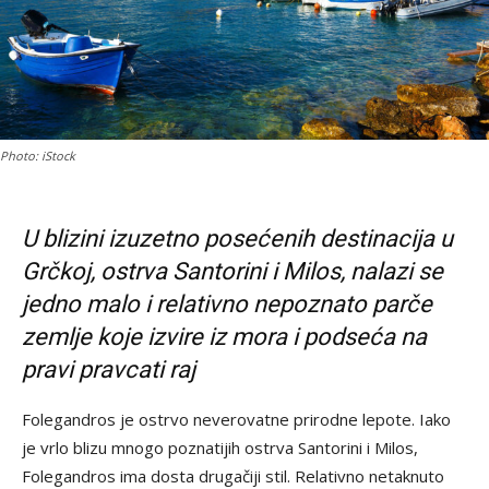
Photo: iStock
U blizini izuzetno posećenih destinacija u
Grčkoj, ostrva Santorini i Milos, nalazi se
jedno malo i relativno nepoznato parče
zemlje koje izvire iz mora i podseća na
pravi pravcati raj
Folegandros je ostrvo neverovatne prirodne lepote. Iako
je vrlo blizu mnogo poznatijih ostrva Santorini i Milos,
Folegandros ima dosta drugačiji stil. Relativno netaknuto