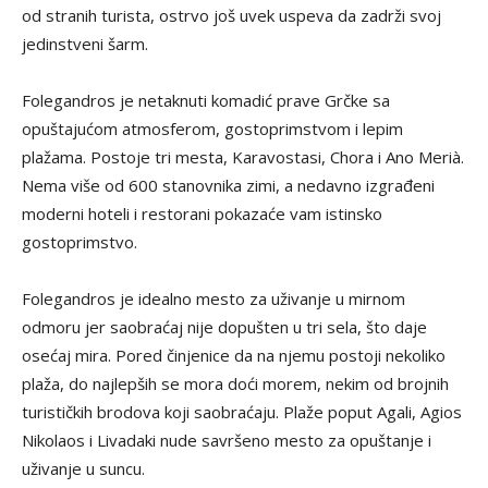
od stranih turista, ostrvo još uvek uspeva da zadrži svoj
jedinstveni šarm.
Folegandros je netaknuti komadić prave Grčke sa
opuštajućom atmosferom, gostoprimstvom i lepim
plažama. Postoje tri mesta, Karavostasi, Chora i Ano Merià.
Nema više od 600 stanovnika zimi, a nedavno izgrađeni
moderni hoteli i restorani pokazaće vam istinsko
gostoprimstvo.
Folegandros je idealno mesto za uživanje u mirnom
odmoru jer saobraćaj nije dopušten u tri sela, što daje
osećaj mira. Pored činjenice da na njemu postoji nekoliko
plaža, do najlepših se mora doći morem, nekim od brojnih
turističkih brodova koji saobraćaju. Plaže poput Agali, Agios
Nikolaos i Livadaki nude savršeno mesto za opuštanje i
uživanje u suncu.