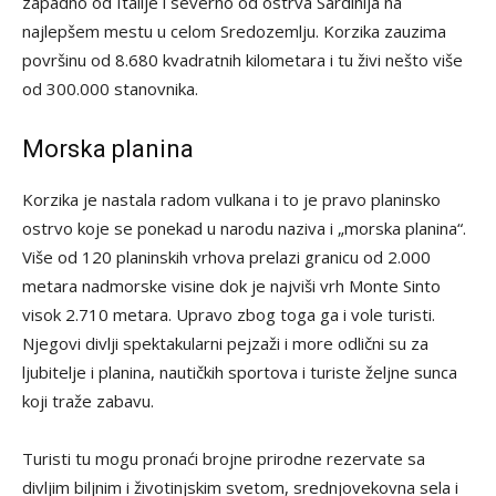
zapadno od Italije i severno od ostrva Sardinija na
najlepšem mestu u celom Sredozemlju. Korzika zauzima
površinu od 8.680 kvadratnih kilometara i tu živi nešto više
od 300.000 stanovnika.
Morska planina
Korzika je nastala radom vulkana i to je pravo planinsko
ostrvo koje se ponekad u narodu naziva i „morska planina“.
Više od 120 planinskih vrhova prelazi granicu od 2.000
metara nadmorske visine dok je najviši vrh Monte Sinto
visok 2.710 metara. Upravo zbog toga ga i vole turisti.
Njegovi divlji spektakularni pejzaži i more odlični su za
ljubitelje i planina, nautičkih sportova i turiste željne sunca
koji traže zabavu.
Turisti tu mogu pronaći brojne prirodne rezervate sa
divljim biljnim i životinjskim svetom, srednjovekovna sela i