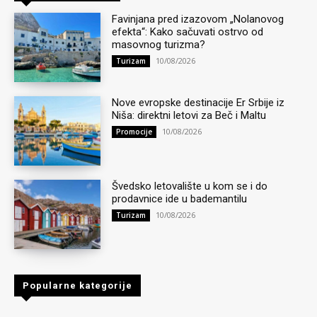
Favinjana pred izazovom „Nolanovog
efekta“: Kako sačuvati ostrvo od
masovnog turizma?
10/08/2026
Turizam
Nove evropske destinacije Er Srbije iz
Niša: direktni letovi za Beč i Maltu
10/08/2026
Promocije
Švedsko letovalište u kom se i do
prodavnice ide u bademantilu
10/08/2026
Turizam
Popularne kategorije