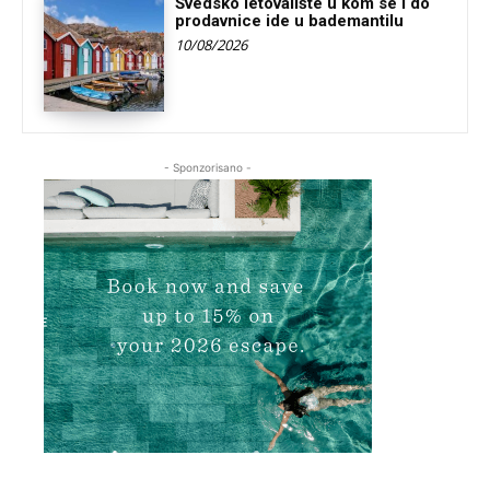
Švedsko letovalište u kom se i do
prodavnice ide u bademantilu
10/08/2026
- Sponzorisano -