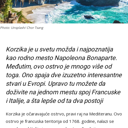
Photo: Unsplash/ Chor Tsang
Korzika
je u svetu možda i najpoznatija
kao rodno mesto Napoleona Bonaparte.
Međutim, ovo ostrvo je mnogo više od
toga. Ono spaja dve izuzetno interesantne
stvari u Evropi. Upravo tu možete da
doživite na jednom mestu spoj Francuske
i Italije, a šta lepše od ta dva postoji
Korzika je očaravajuće ostrvo, pravi raj na Mediteranu. Ovo
ostrvo je francuska teritorija od 1768. godine, nalazi se