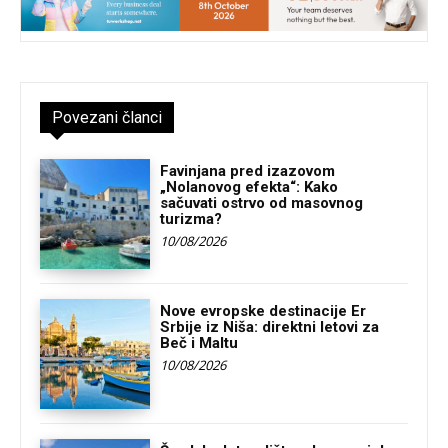
Povezani članci
Favinjana pred izazovom
„Nolanovog efekta“: Kako
sačuvati ostrvo od masovnog
turizma?
10/08/2026
Nove evropske destinacije Er
Srbije iz Niša: direktni letovi za
Beč i Maltu
10/08/2026