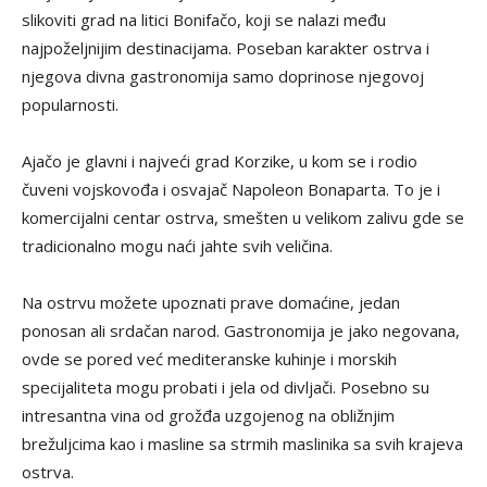
slikoviti grad na litici Bonifačo, koji se nalazi među
najpoželjnijim destinacijama. Poseban karakter ostrva i
njegova divna gastronomija samo doprinose njegovoj
popularnosti.
Ajačo je glavni i najveći grad Korzike, u kom se i rodio
čuveni vojskovođa i osvajač Napoleon Bonaparta. To je i
komercijalni centar ostrva, smešten u velikom zalivu gde se
tradicionalno mogu naći jahte svih veličina.
Na ostrvu možete upoznati prave domaćine, jedan
ponosan ali srdačan narod. Gastronomija je jako negovana,
ovde se pored već mediteranske kuhinje i morskih
specijaliteta mogu probati i jela od divljači. Posebno su
intresantna vina od grožđa uzgojenog na obližnjim
brežuljcima kao i masline sa strmih maslinika sa svih krajeva
ostrva.