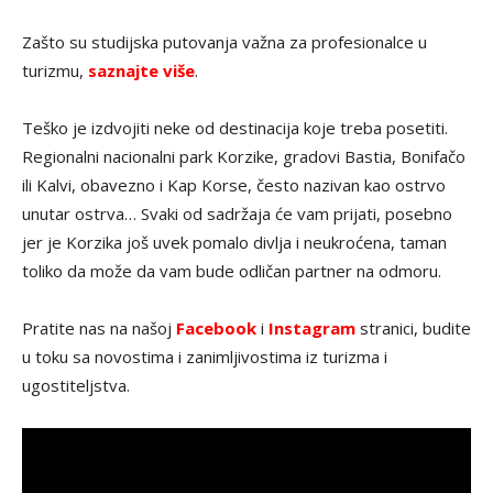
Zašto su studijska putovanja važna za profesionalce u
turizmu,
saznajte više
.
Teško je izdvojiti neke od destinacija koje treba posetiti.
Regionalni nacionalni park Korzike, gradovi Bastia, Bonifačo
ili Kalvi, obavezno i Kap Korse, često nazivan kao ostrvo
unutar ostrva… Svaki od sadržaja će vam prijati, posebno
jer je Korzika još uvek pomalo divlja i neukroćena, taman
toliko da može da vam bude odličan partner na odmoru.
Pratite nas na našoj
Facebook
i
Instagram
stranici, budite
u toku sa novostima i zanimljivostima iz turizma i
ugostiteljstva.